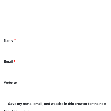
m
m
e
n
t
*
Name
*
Email
*
Website
Save my name, email, and website in this browser for the next