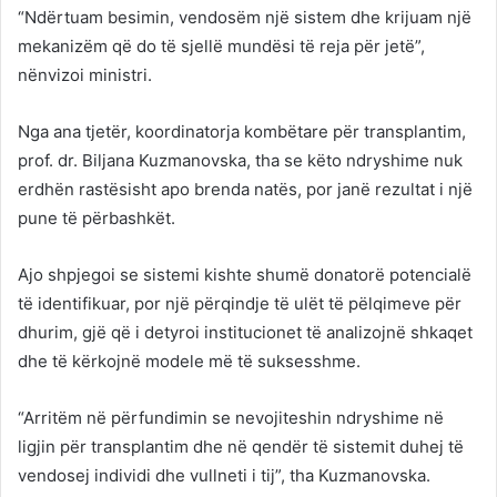
“Ndërtuam besimin, vendosëm një sistem dhe krijuam një
mekanizëm që do të sjellë mundësi të reja për jetë”,
nënvizoi ministri.
Nga ana tjetër, koordinatorja kombëtare për transplantim,
prof. dr. Biljana Kuzmanovska, tha se këto ndryshime nuk
erdhën rastësisht apo brenda natës, por janë rezultat i një
pune të përbashkët.
Ajo shpjegoi se sistemi kishte shumë donatorë potencialë
të identifikuar, por një përqindje të ulët të pëlqimeve për
dhurim, gjë që i detyroi institucionet të analizojnë shkaqet
dhe të kërkojnë modele më të suksesshme.
“Arritëm në përfundimin se nevojiteshin ndryshime në
ligjin për transplantim dhe në qendër të sistemit duhej të
vendosej individi dhe vullneti i tij”, tha Kuzmanovska.