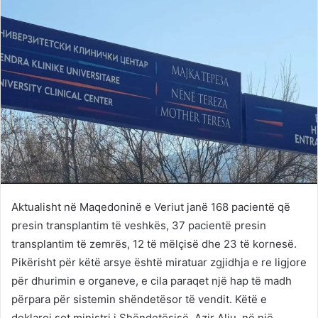
Aktualisht në Maqedoninë e Veriut janë 168 pacientë që
presin transplantim të veshkës, 37 pacientë presin
transplantim të zemrës, 12 të mëlçisë dhe 23 të kornesë.
Pikërisht për këtë arsye është miratuar zgjidhja e re ligjore
për dhurimin e organeve, e cila paraqet një hap të madh
përpara për sistemin shëndetësor të vendit. Këtë e
deklaroi sot ministri i Shëndetësisë, Azir Aliu, në një