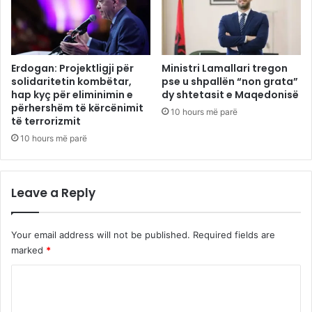
Erdogan: Projektligji për
Ministri Lamallari tregon
solidaritetin kombëtar,
pse u shpallën “non grata”
hap kyç për eliminimin e
dy shtetasit e Maqedonisë
përhershëm të kërcënimit
10 hours më parë
të terrorizmit
10 hours më parë
Leave a Reply
Your email address will not be published.
Required fields are
marked
*
C
o