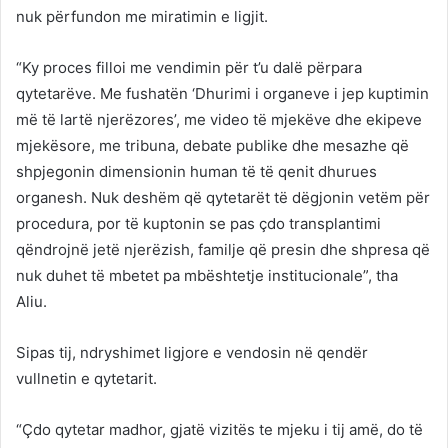
nuk përfundon me miratimin e ligjit.
“Ky proces filloi me vendimin për t’u dalë përpara
qytetarëve. Me fushatën ‘Dhurimi i organeve i jep kuptimin
më të lartë njerëzores’, me video të mjekëve dhe ekipeve
mjekësore, me tribuna, debate publike dhe mesazhe që
shpjegonin dimensionin human të të qenit dhurues
organesh. Nuk deshëm që qytetarët të dëgjonin vetëm për
procedura, por të kuptonin se pas çdo transplantimi
qëndrojnë jetë njerëzish, familje që presin dhe shpresa që
nuk duhet të mbetet pa mbështetje institucionale”, tha
Aliu.
Sipas tij, ndryshimet ligjore e vendosin në qendër
vullnetin e qytetarit.
“Çdo qytetar madhor, gjatë vizitës te mjeku i tij amë, do të