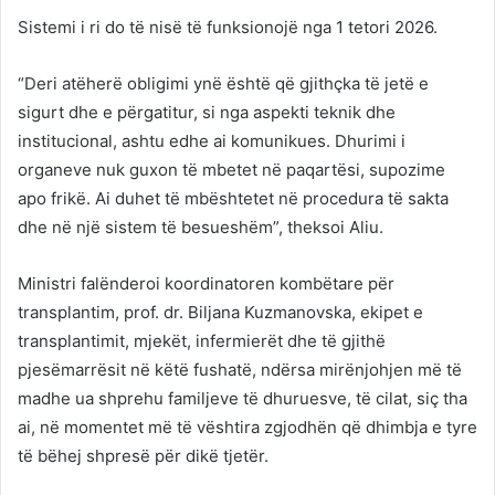
Sistemi i ri do të nisë të funksionojë nga 1 tetori 2026.
“Deri atëherë obligimi ynë është që gjithçka të jetë e
sigurt dhe e përgatitur, si nga aspekti teknik dhe
institucional, ashtu edhe ai komunikues. Dhurimi i
organeve nuk guxon të mbetet në paqartësi, supozime
apo frikë. Ai duhet të mbështetet në procedura të sakta
dhe në një sistem të besueshëm”, theksoi Aliu.
Ministri falënderoi koordinatoren kombëtare për
transplantim, prof. dr. Biljana Kuzmanovska, ekipet e
transplantimit, mjekët, infermierët dhe të gjithë
pjesëmarrësit në këtë fushatë, ndërsa mirënjohjen më të
madhe ua shprehu familjeve të dhuruesve, të cilat, siç tha
ai, në momentet më të vështira zgjodhën që dhimbja e tyre
të bëhej shpresë për dikë tjetër.