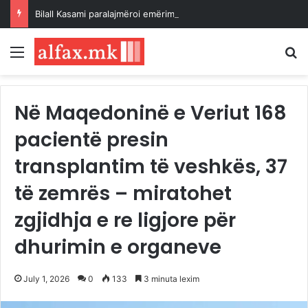
Bilall Kasami paralajmëroi emërimin e zëvendësministrave në muajin shtator
Menu
K
Në Maqedoninë e Veriut 168
pacientë presin
transplantim të veshkës, 37
të zemrës – miratohet
zgjidhja e re ligjore për
dhurimin e organeve
July 1, 2026
0
133
3 minuta lexim