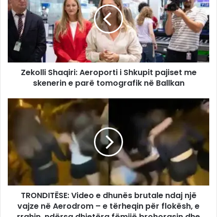
Zekolli Shaqiri: Aeroporti i Shkupit pajiset me
skenerin e parë tomografik në Ballkan
TRONDITËSE: Video e dhunës brutale ndaj një
vajze në Aerodrom – e tërheqin për flokësh, e
rrahin, ndërsa dhjetëra fëmijë brohorasin dhe