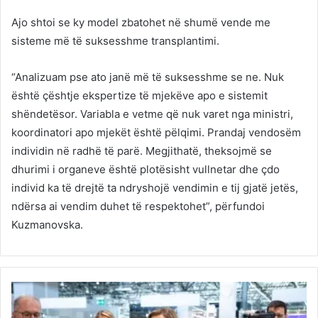
Ajo shtoi se ky model zbatohet në shumë vende me
sisteme më të suksesshme transplantimi.
“Analizuam pse ato janë më të suksesshme se ne. Nuk
është çështje ekspertize të mjekëve apo e sistemit
shëndetësor. Variabla e vetme që nuk varet nga ministri,
koordinatori apo mjekët është pëlqimi. Prandaj vendosëm
individin në radhë të parë. Megjithatë, theksojmë se
dhurimi i organeve është plotësisht vullnetar dhe çdo
individ ka të drejtë ta ndryshojë vendimin e tij gjatë jetës,
ndërsa ai vendim duhet të respektohet”, përfundoi
Kuzmanovska.