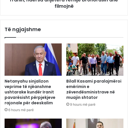
filmojnë
Të ngjajshme
Netanyahu sinjalizon
Bilall Kasami paralajmëroi
veprime të njëanshme
emërimin e
ushtarake kundër Iranit
zëvendësministrave në
pavarësisht përpjekjeve
muajin shtator
rajonale për deeskalim
9 hours më parë
6 hours më parë