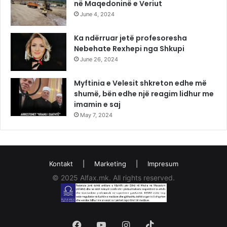
në Maqedoninë e Veriut
June 4, 2024
Ka ndërruar jetë profesoresha
Nebehate Rexhepi nga Shkupi
June 26, 2024
Myftinia e Velesit shkreton edhe më
shumë, bën edhe një reagim lidhur me
imamin e saj
May 7, 2024
Kontakt
|
Marketing
|
Impresum
© 2025 Alfax.mk. All rights reserved.
Facebook
YouTube
Instagram
TikTok