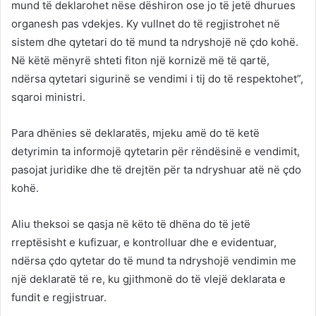
mund të deklarohet nëse dëshiron ose jo të jetë dhurues
organesh pas vdekjes. Ky vullnet do të regjistrohet në
sistem dhe qytetari do të mund ta ndryshojë në çdo kohë.
Në këtë mënyrë shteti fiton një kornizë më të qartë,
ndërsa qytetari sigurinë se vendimi i tij do të respektohet”,
sqaroi ministri.
Para dhënies së deklaratës, mjeku amë do të ketë
detyrimin ta informojë qytetarin për rëndësinë e vendimit,
pasojat juridike dhe të drejtën për ta ndryshuar atë në çdo
kohë.
Aliu theksoi se qasja në këto të dhëna do të jetë
rreptësisht e kufizuar, e kontrolluar dhe e evidentuar,
ndërsa çdo qytetar do të mund ta ndryshojë vendimin me
një deklaratë të re, ku gjithmonë do të vlejë deklarata e
fundit e regjistruar.