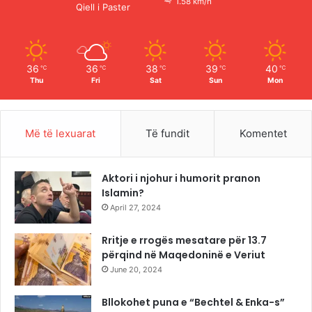
1.58 km/h
Qiell i Paster
k
a
m
36
36
38
39
40
℃
℃
℃
℃
℃
Thu
Fri
Sat
Sun
Mon
Më të lexuarat
Të fundit
Komentet
Aktori i njohur i humorit pranon
Islamin?
April 27, 2024
Rritje e rrogës mesatare për 13.7
përqind në Maqedoninë e Veriut
June 20, 2024
Bllokohet puna e “Bechtel & Enka-s”