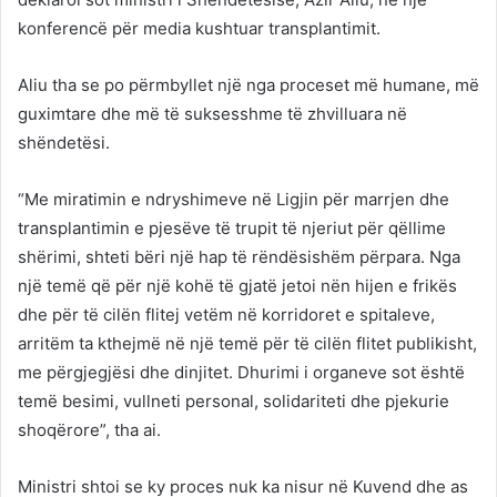
konferencë për media kushtuar transplantimit.
Aliu tha se po përmbyllet një nga proceset më humane, më
guximtare dhe më të suksesshme të zhvilluara në
shëndetësi.
“Me miratimin e ndryshimeve në Ligjin për marrjen dhe
transplantimin e pjesëve të trupit të njeriut për qëllime
shërimi, shteti bëri një hap të rëndësishëm përpara. Nga
një temë që për një kohë të gjatë jetoi nën hijen e frikës
dhe për të cilën flitej vetëm në korridoret e spitaleve,
arritëm ta kthejmë në një temë për të cilën flitet publikisht,
me përgjegjësi dhe dinjitet. Dhurimi i organeve sot është
temë besimi, vullneti personal, solidariteti dhe pjekurie
shoqërore”, tha ai.
Ministri shtoi se ky proces nuk ka nisur në Kuvend dhe as