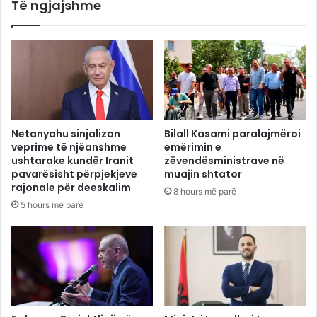
Të ngjajshme
Netanyahu sinjalizon
Bilall Kasami paralajmëroi
veprime të njëanshme
emërimin e
ushtarake kundër Iranit
zëvendësministrave në
pavarësisht përpjekjeve
muajin shtator
rajonale për deeskalim
8 hours më parë
5 hours më parë