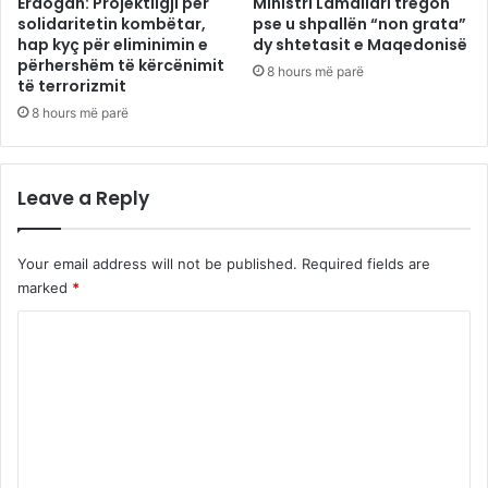
Erdogan: Projektligji për
Ministri Lamallari tregon
solidaritetin kombëtar,
pse u shpallën “non grata”
hap kyç për eliminimin e
dy shtetasit e Maqedonisë
përhershëm të kërcënimit
8 hours më parë
të terrorizmit
8 hours më parë
Leave a Reply
Your email address will not be published.
Required fields are
marked
*
C
o
m
m
e