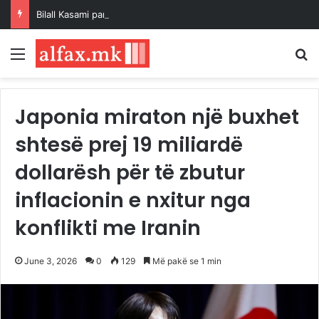
Bilall Kasami paralajmëroi emërimin e zëvendësministrave në muajin shtator
Menu
K
Japonia miraton një buxhet
shtesë prej 19 miliardë
dollarësh për të zbutur
inflacionin e nxitur nga
konflikti me Iranin
June 3, 2026
0
129
Më pakë se 1 min