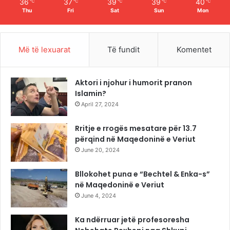
36
37
39
39
40
℃
℃
℃
℃
℃
Thu
Fri
Sat
Sun
Mon
Më të lexuarat
Të fundit
Komentet
Aktori i njohur i humorit pranon
Islamin?
April 27, 2024
Rritje e rrogës mesatare për 13.7
përqind në Maqedoninë e Veriut
June 20, 2024
Bllokohet puna e “Bechtel & Enka-s”
në Maqedoninë e Veriut
June 4, 2024
Ka ndërruar jetë profesoresha