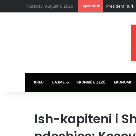
Thursday, August 6 2026
Lajme flash
Presidenti turk
KREU
LAJME
KRONIKË E ZEZË
EKONOMI
Ish-kapiteni i S