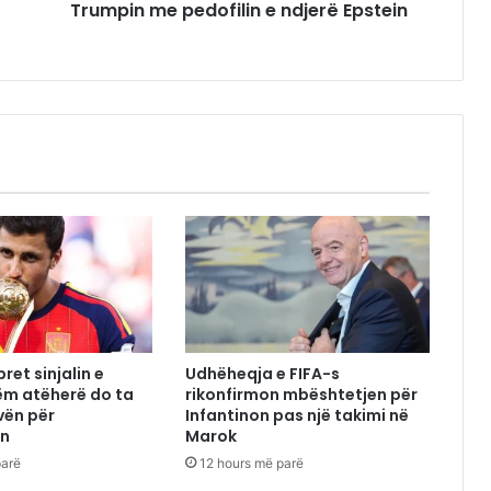
Trumpin me pedofilin e ndjerë Epstein
ret sinjalin e
Udhëheqja e FIFA-s
tëm atëherë do ta
rikonfirmon mbështetjen për
vën për
Infantinon pas një takimi në
in
Marok
parë
12 hours më parë