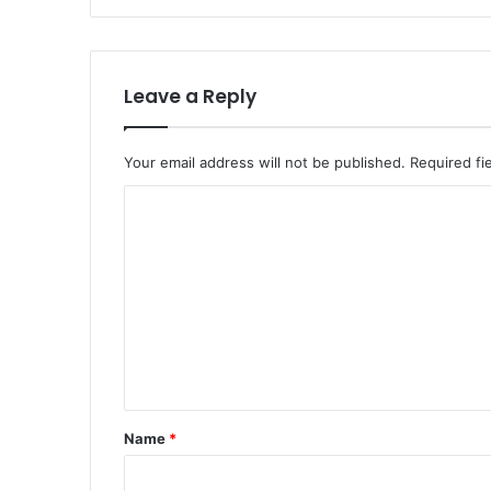
Leave a Reply
Your email address will not be published.
Required fi
C
o
m
m
e
n
t
*
Name
*