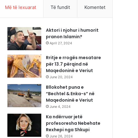
Më të lexuarat
Të fundit
Komentet
Aktori i njohur i humorit
pranon Islamin?
April 27, 2024
Rritje e rrogës mesatare
për 13.7 përqind në
Maqedoninë e Veriut
June 20, 2024
Bllokohet puna e
“Bechtel & Enka-s” në
Maqedoninë e Veriut
June 4, 2024
Ka ndërruar jetë
profesoresha Nebehate
Rexhepi nga Shkupi
June 26, 2024