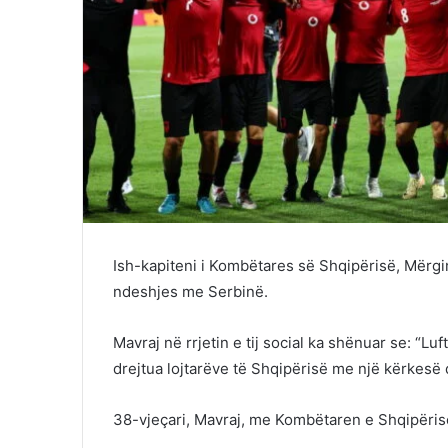
Ish-kapiteni i Kombëtares së Shqipërisë, Mërgi
ndeshjes me Serbinë.
Mavraj në rrjetin e tij social ka shënuar se: “L
drejtua lojtarëve të Shqipërisë me një kërkesë që
38-vjeçari, Mavraj, me Kombëtaren e Shqipërisë 