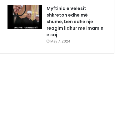
Myftinia e Velesit
shkreton edhe më
shumë, bën edhe një
reagim lidhur me imamin
e saj
May 7, 2024