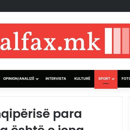
 Erdogan nesër për vizitë pune në Arabinë Saudite
OPINION/ANALIZË
INTERVISTA
KULTURË
SPORT
FOT
hqipërisë para