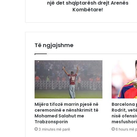
një det shqiptarësh drejt Arenës
Kombëtare!
Të ngjajshme
Mijëra tifozë marrin pjesë në
Barcelona p
ceremoninë e nënshkrimit të
Rodrit, ve
Mohamed Salahut me
nisë ofensi
Trabzonsporin
mesfushor
3 minutes më parë
6 hours më 