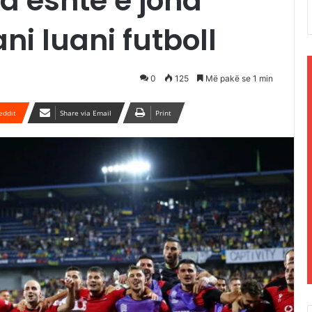
a është e jona
ni luani futboll
0
125
Më pakë se 1 min
eddit
Share via Email
Print