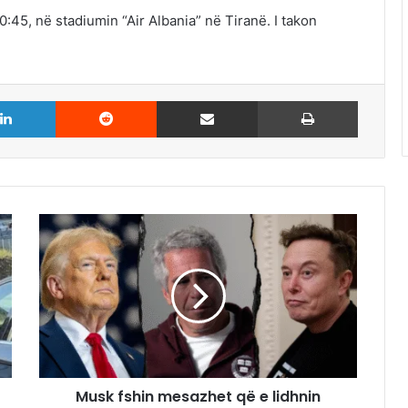
:45, në stadiumin “Air Albania” në Tiranë. I takon
LinkedIn
Reddit
Share via Email
Print
Musk fshin mesazhet që e lidhnin