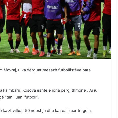
m Mavraj, u ka dërguar mesazh futbollistëve para
ufta ka mbaru, Kosova është e jona përgjithmonë”. Ai iu
 “tani luani futboll”.
ka zhvilluar 50 ndeshje dhe ka realizuar tri gola.