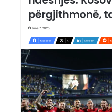
ndeshjes: Kosov
përgjithmonë, ta
June 7, 2025
Facebook
X
LinkedIn
R