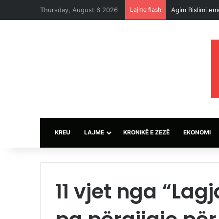
Thursday, August 6 2026
Lajme flash
Agim Bislimi em
KREU
LAJME
KRONIKË E ZEZË
EKONOMI
11 vjet nga “Lag