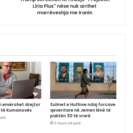
Liria Plus" nëse nuk arrihet
marrëveshja me Iranin
mi emërohet drejtor
Sulmet e Huthive ndaj forcave
ut të Kumanovës
qeveritare në Jemen lënë të
paktën 30 të vrarë
parë
3 hours më parë