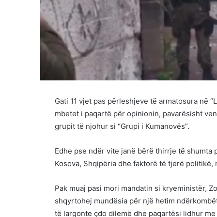
Gati 11 vjet pas përleshjeve të armatosura në 
mbetet i paqartë për opinionin, pavarësisht v
grupit të njohur si “Grupi i Kumanovës”.
Edhe pse ndër vite janë bërë thirrje të shumta
Kosova, Shqipëria dhe faktorë të tjerë politikë, 
Pak muaj pasi mori mandatin si kryeministër, Zo
shqyrtohej mundësia për një hetim ndërkombëtar
të largonte çdo dilemë dhe paqartësi lidhur me