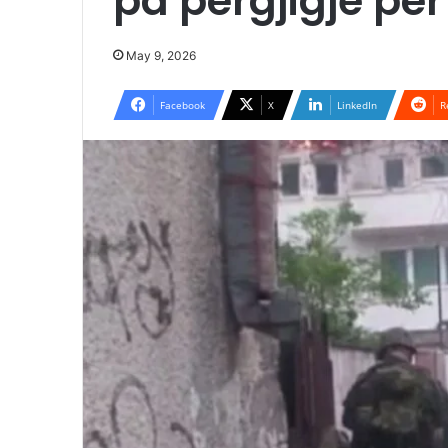
pa përgjigje për 
May 9, 2026
Facebook
X
LinkedIn
R