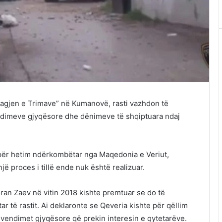
“Lagjen e Trimave” në Kumanovë, rasti vazhdon të
endimeve gjyqësore dhe dënimeve të shqiptuara ndaj
 për hetim ndërkombëtar nga Maqedonia e Veriut,
një proces i tillë ende nuk është realizuar.
ran Zaev në vitin 2018 kishte premtuar se do të
 të rastit. Ai deklaronte se Qeveria kishte për qëllim
 vendimet gjyqësore që prekin interesin e qytetarëve.