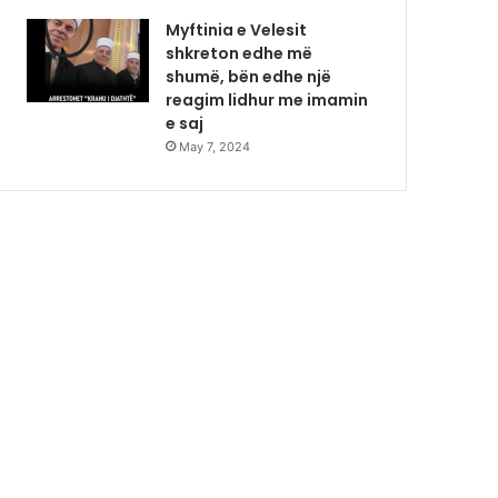
Myftinia e Velesit
shkreton edhe më
shumë, bën edhe një
reagim lidhur me imamin
e saj
May 7, 2024