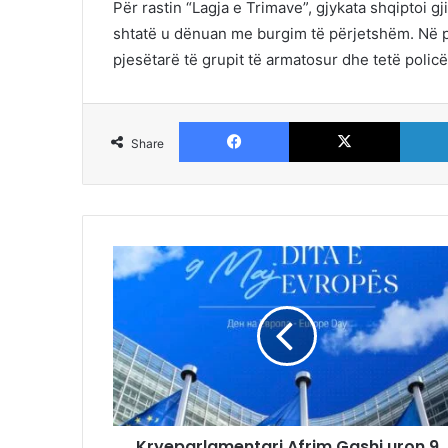
Për rastin “Lagja e Trimave”, gjykata shqiptoi gj
shtatë u dënuan me burgim të përjetshëm. Në pë
pjesëtarë të grupit të armatosur dhe tetë policë
Facebook
X
Share
Kryeparlamentari Afrim Gashi uron 9