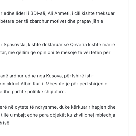
 edhe lideri i BDI-së, Ali Ahmeti, i cili kishte theksuar
bëtare për të zbardhur motivet dhe prapavijën e
r Spasovski, kishte deklaruar se Qeveria kishte marrë
tar, me qëllim që opinioni të mësojë të vërtetën për
anë ardhur edhe nga Kosova, përfshirë ish-
n aktual Albin Kurti. Mbështetje për përfshirjen e
dhe partitë politike shqiptare.
herë në qytete të ndryshme, duke kërkuar rihapjen dhe
illë u mbajt edhe para objektit ku zhvillohej mbledhja
risë.