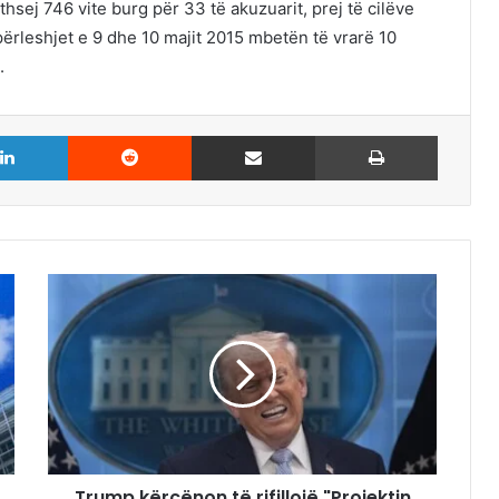
ithsej 746 vite burg për 33 të akuzuarit, prej të cilëve
rleshjet e 9 dhe 10 majit 2015 mbetën të vrarë 10
.
LinkedIn
Reddit
Share via Email
Print
Trump kërcënon të rifillojë "Projektin