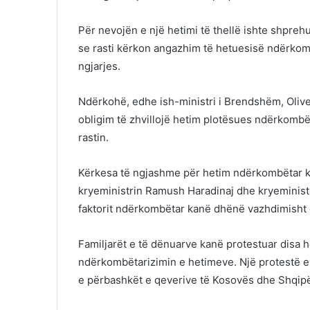
Për nevojën e një hetimi të thellë ishte shprehur
se rasti kërkon angazhim të hetuesisë ndërkom
ngjarjes.
Ndërkohë, edhe ish-ministri i Brendshëm, Olive
obligim të zhvillojë hetim plotësues ndërkombë
rastin.
Kërkesa të ngjashme për hetim ndërkombëtar k
kryeministrin Ramush Haradinaj dhe kryeministri
faktorit ndërkombëtar kanë dhënë vazhdimisht e
Familjarët e të dënuarve kanë protestuar disa 
ndërkombëtarizimin e hetimeve. Një protestë e t
e përbashkët e qeverive të Kosovës dhe Shqipë