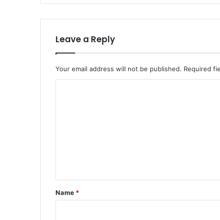
Leave a Reply
Your email address will not be published.
Required fi
C
o
m
m
e
n
t
*
Name
*