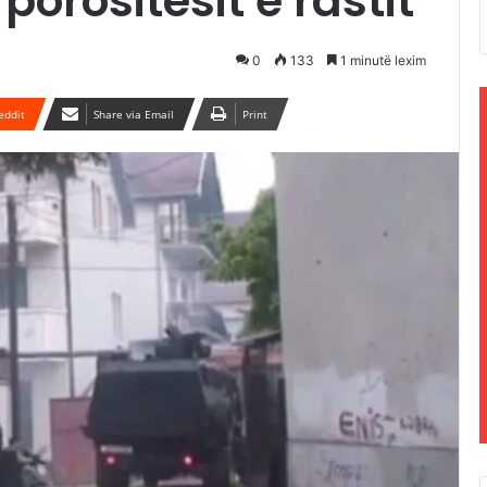
porositësit e rastit
0
133
1 minutë lexim
eddit
Share via Email
Print