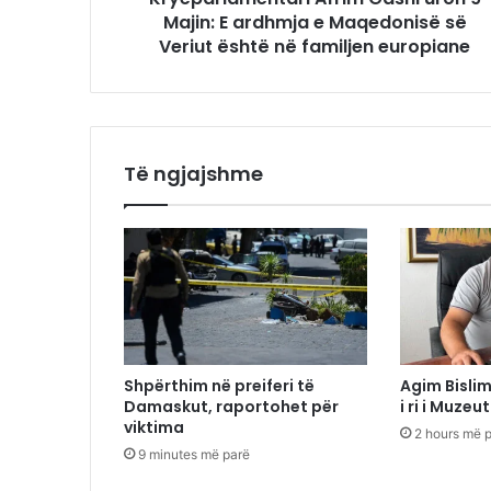
Majin: E ardhmja e Maqedonisë së
Veriut është në familjen europiane
Të ngjajshme
Shpërthim në preiferi të
Agim Bisli
Damaskut, raportohet për
i ri i Muze
viktima
2 hours më 
9 minutes më parë