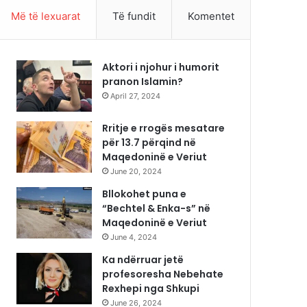
Më të lexuarat
Të fundit
Komentet
Aktori i njohur i humorit
pranon Islamin?
April 27, 2024
Rritje e rrogës mesatare
për 13.7 përqind në
Maqedoninë e Veriut
June 20, 2024
Bllokohet puna e
“Bechtel & Enka-s” në
Maqedoninë e Veriut
June 4, 2024
Ka ndërruar jetë
profesoresha Nebehate
Rexhepi nga Shkupi
June 26, 2024