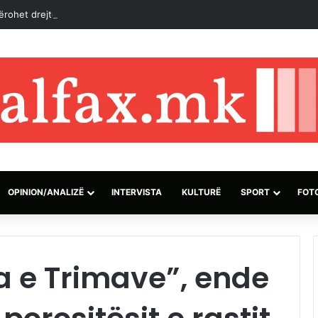
ërohet drejtor i ri i Muzeut të Kumanovës
OPINION/ANALIZË
INTERVISTA
KULTURË
SPORT
FOT
ja e Trimave”, ende