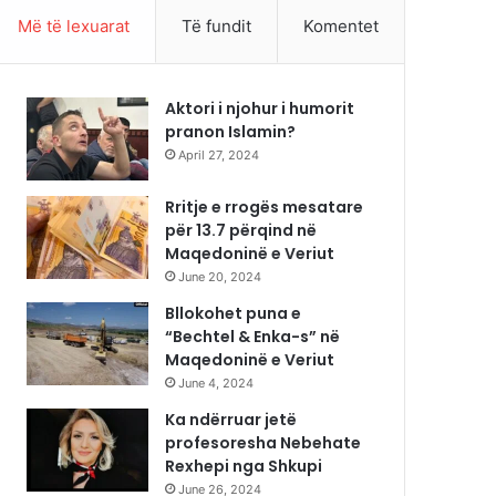
Më të lexuarat
Të fundit
Komentet
Aktori i njohur i humorit
pranon Islamin?
April 27, 2024
Rritje e rrogës mesatare
për 13.7 përqind në
Maqedoninë e Veriut
June 20, 2024
Bllokohet puna e
“Bechtel & Enka-s” në
Maqedoninë e Veriut
June 4, 2024
Ka ndërruar jetë
profesoresha Nebehate
Rexhepi nga Shkupi
June 26, 2024