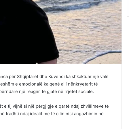
nca për Shqiptarët dhe Kuvendi ka shkaktuar një valë
eshëm e emocionalë ka qenë ai i nënkryetarit të
hpërndarë një reagim të gjatë në rrjetet sociale.
 e tij vijnë si një përgjigje e qartë ndaj zhvillimeve të
jnë tradhti ndaj idealit me të cilin nisi angazhimin në