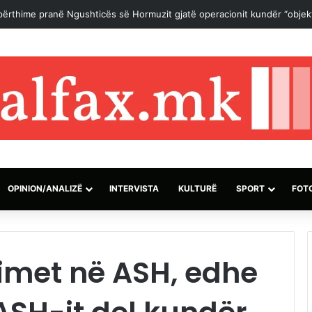
 marrëveshje për rihapjen e Ngushticës së Hormuzit mund të arrihet “së
OPINION/ANALIZË
INTERVISTA
KULTURË
SPORT
FOT
imet në ASH, edhe