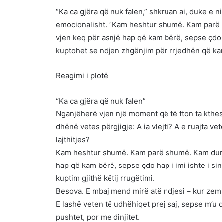
“Ka ca gjëra që nuk falen,” shkruan ai, duke e 
emocionalisht. “Kam heshtur shumë. Kam parë
vjen keq për asnjë hap që kam bërë, sepse çdo h
kuptohet se ndjen zhgënjim për rrjedhën që kan
Reagimi i plotë
“Ka ca gjëra që nuk falen”
Nganjëherë vjen një moment që të fton ta kthesh
dhënë vetes përgjigje: A ia vlejti? A e ruajta v
lajthitjes?
Kam heshtur shumë. Kam parë shumë. Kam duru
hap që kam bërë, sepse çdo hap i imi ishte i sin
kuptim gjithë këtij rrugëtimi.
Besova. E mbaj mend mirë atë ndjesi – kur zemr
E lashë veten të udhëhiqet prej saj, sepse m’u 
pushtet, por me dinjitet.