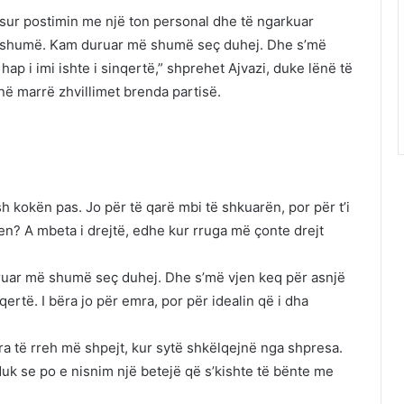
nisur postimin me një ton personal dhe të ngarkuar
 shumë. Kam duruar më shumë seç duhej. Dhe s’më
ap i imi ishte i sinqertë,” shprehet Ajvazi, duke lënë të
ë marrë zhvillimet brenda partisë.
 kokën pas. Jo për të qarë mbi të shkuarën, por për t’i
eten? A mbeta i drejtë, edhe kur rruga më çonte drejt
ar më shumë seç duhej. Dhe s’më vjen keq për asnjë
qertë. I bëra jo për emra, por për idealin që i dha
a të rreh më shpejt, kur sytë shkëlqejnë nga shpresa.
duk se po e nisnim një betejë që s’kishte të bënte me