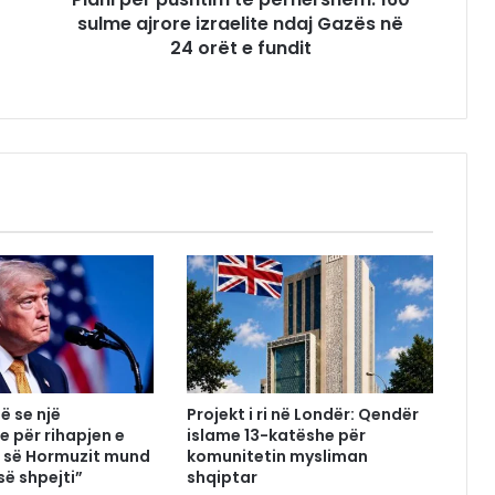
sulme ajrore izraelite ndaj Gazës në
24 orët e fundit
ë se një
Projekt i ri në Londër: Qendër
e për rihapjen e
islame 13-katëshe për
 së Hormuzit mund
komunitetin mysliman
së shpejti”
shqiptar