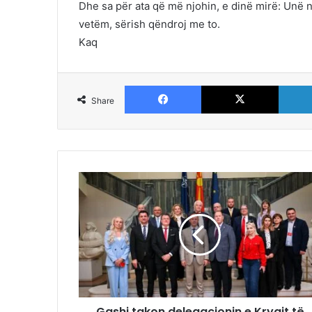
Dhe sa për ata që më njohin, e dinë mirë: Unë 
vetëm, sërish qëndroj me to.
Kaq
Facebook
X
Share
Gashi takon delegacionin e Kryqit të