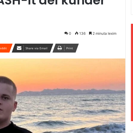
ASH-it del kundër
0
136
2 minuta lexim
eddit
Share via Email
Print