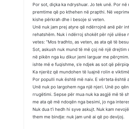
Por sot, diçka ka ndryshuar. Jo tek unë. Por në
premtime që po kthehen në prapthi. Në veprime q
kishe përkrah dhe i besoje si veten.
Unë nuk jam prej atyre që ndërrojnë anë për in
rehatshëm. Nuk i ndërroj shokët për një ulëse m
vetes: “Mos tradhto, as veten, as ata që të besu
Sot, askush nuk mund të më çoj në një drejtim 
në pikën nga ku dikur jemi larguar me përçmim
ishte më e fuqishme, s’e ndjek as sot që përpiq
Ka njerëz që mundohen të luajnë rolin e viktimë
Por populli nuk është më naiv. E vërteta është a
Unë nuk po largohem nga një njeri. Unë po qënd
rrugëtimi. Sepse për mua nuk ka asgjë më të s
me ata që më ndoqën nga besimi, jo nga interes
Nuk dua t’i hedh hi syve askujt. Nuk kam nevoj
them me bindje: nuk jam unë ai që po devijoj.