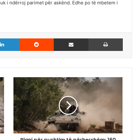
nuk i ndërroj parimet për askënd. Edhe po të mbetem i
LinkedIn
Reddit
Share via Email
Print
Plani për pushtim të përhershëm: 160