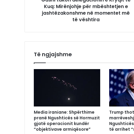
Kuq: Mirënjohje për mbështetjen e
jashtëzakonshme në momentet më
të vështira
Të ngjajshme
Media iraniane: Shpërthime
Trump thot
pranë Ngushticës së Hormuzit
marrëveshj
gjatë operacionit kundër
Ngushticës
“objektivave armiqësore”
të arrihet “