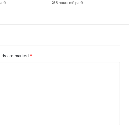
parë
8 hours më parë
elds are marked
*