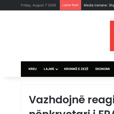
Friday, August 7 2026
Lajme flash
Trump thotë se një
KREU
LAJME
KRONIKË E ZEZË
EKONOMI
Vazhdojnë reag