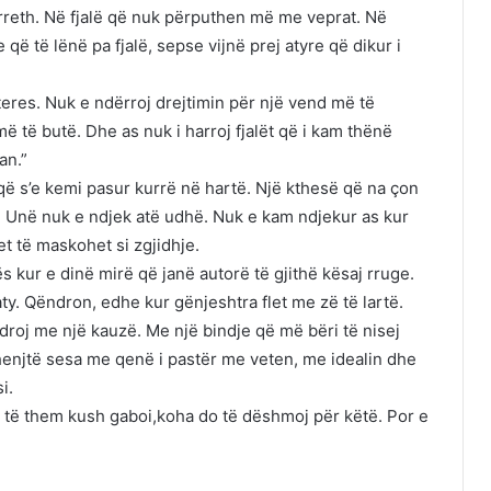
 rreth. Në fjalë që nuk përputhen më me veprat. Në
ë të lënë pa fjalë, sepse vijnë prej atyre që dikur i
teres. Nuk e ndërroj drejtimin për një vend më të
ë të butë. Dhe as nuk i harroj fjalët që i kam thënë
an.”
që s’e kemi pasur kurrë në hartë. Një kthesë që na çon
. Unë nuk e ndjek atë udhë. Nuk e kam ndjekur as kur
et të maskohet si zgjidhje.
s kur e dinë mirë që janë autorë të gjithë kësaj rruge.
ty. Qëndron, edhe kur gënjeshtra flet me zë të lartë.
roj me një kauzë. Me një bindje që më bëri të nisej
henjtë sesa me qenë i pastër me veten, me idealin dhe
i.
ë të them kush gaboi,koha do të dëshmoj për këtë. Por e