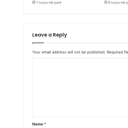
7 hours më parë
8 hours më 
Leave a Reply
Your email address will not be published.
Required fi
C
o
m
m
e
n
t
*
Name
*