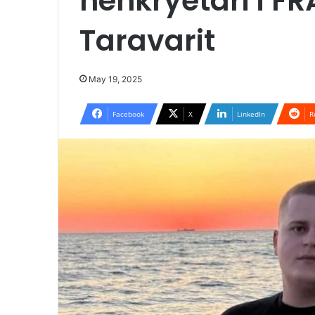
nënkryetari i FR
Taravarit
May 19, 2025
Facebook
X
LinkedIn
R