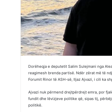
Dorëheqja e deputetit Salim Sulejmani nga Alea
reagimesh brenda partisë. Ndër zërat më të ndj
Forumit Rinor të ASH-së, Iljaz Ajvazi, i cili ka s
Ajvazi nuk përmend drejtpërdrejt emra, por fjalët
fundit dhe lëvizjeve politike që, sipas tij, përbë
politikë.