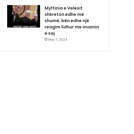
Myftinia e Velesit
shkreton edhe më
shumë, bën edhe një
reagim lidhur me imamin
e saj
May 7, 2024