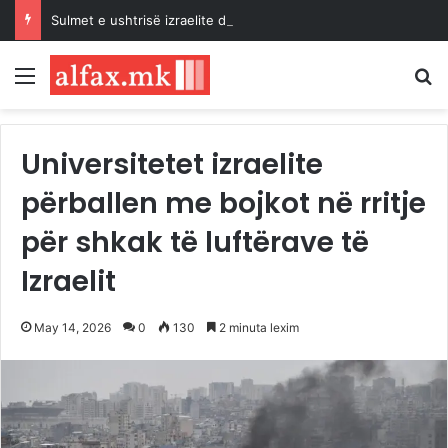
Sulmet e ushtrisë izraelite dhe pushtuesve synojnë 5 komunitete palestineze në Bregun Perëndimor të pushtuar
Menu
K
Universitetet izraelite
përballen me bojkot në rritje
për shkak të luftërave të
Izraelit
May 14, 2026
0
130
2 minuta lexim