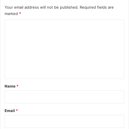
Your email address will not be published.
Required fields are
marked
*
C
o
m
m
e
n
t
*
Name
*
Email
*