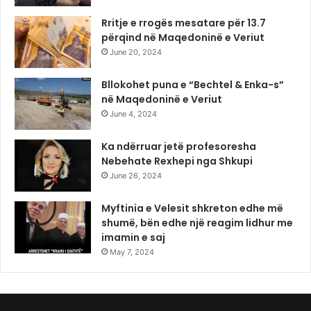
Rritje e rrogës mesatare për 13.7
përqind në Maqedoninë e Veriut
June 20, 2024
Bllokohet puna e “Bechtel & Enka-s”
në Maqedoninë e Veriut
June 4, 2024
Ka ndërruar jetë profesoresha
Nebehate Rexhepi nga Shkupi
June 26, 2024
Myftinia e Velesit shkreton edhe më
shumë, bën edhe një reagim lidhur me
imamin e saj
May 7, 2024