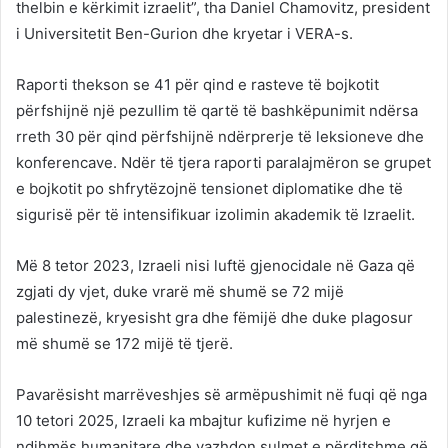
thelbin e kërkimit izraelit”, tha Daniel Chamovitz, president
i Universitetit Ben-Gurion dhe kryetar i VERA-s.
Raporti thekson se 41 për qind e rasteve të bojkotit
përfshijnë një pezullim të qartë të bashkëpunimit ndërsa
rreth 30 për qind përfshijnë ndërprerje të leksioneve dhe
konferencave. Ndër të tjera raporti paralajmëron se grupet
e bojkotit po shfrytëzojnë tensionet diplomatike dhe të
sigurisë për të intensifikuar izolimin akademik të Izraelit.
Më 8 tetor 2023, Izraeli nisi luftë gjenocidale në Gaza që
zgjati dy vjet, duke vrarë më shumë se 72 mijë
palestinezë, kryesisht gra dhe fëmijë dhe duke plagosur
më shumë se 172 mijë të tjerë.
Pavarësisht marrëveshjes së armëpushimit në fuqi që nga
10 tetori 2025, Izraeli ka mbajtur kufizime në hyrjen e
ndihmës humanitare dhe vazhdon sulmet e përditshme që