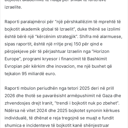
izraelite.
Raporti paralajmëroi për “një përshkallëzim të mprehtë të
bojkotit akademik global të Izraelit”, duke thënë se izolimi
është bërë një “kërcënim strategjik”. Shifra më alarmuese,
sipas raportit, është një rritje prej 150 për qind e
përpjekjeve për të përjashtuar Izraelin nga “Horizon
Europe”, programi kryesor i financimit të Bashkimit
Evropian për kërkim dhe inovacion, me një buxhet që
tejkalon 95 miliardë euro.
Raporti mbulon periudhën nga tetori 2025 deri në prill
2026 dhe thotë se pavarësisht armëpushimit në Gaza dhe
zhvendosjes drejt Iranit, “trendi i bojkotit nuk po zbehet”.
Ndërsa në vitet 2024 dhe 2025 bojkotet synonin kërkues
individualë, të dhënat e reja tregojnë se muajt e fundit
shumica e incidenteve të bojkotit kanë shënjestruar