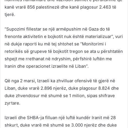
kanë vrarë 856 palestinezë dhe kanë plagosur 2.463 të
tjerë.
“Supozimi fillestar se një armëpushim në Gaza do të
frenonte aktivitetin e bojkotit nuk është materializuar”, vuri
në dukje raporti ku më tej shtohet se “Monitorimi i
retorikës së grupeve të bojkotit tregon se ata u përshtatën
shpejt me rrethanat në ndryshim, përfshirë luftën me
Iranin dhe operacionet izraelite në Liban”.
Që nga 2 marsi, Izraeli ka zhvilluar ofensivë të gjerë në
Liban, duke vrarë 2.896 njerëz, duke plagosur 8.824 dhe
duke zhvendosur më shumë se 1 milion, sipas shifrave
zyrtare.
Izraeli dhe SHBA-ja filluan një luftë kundër Iranit më 28
shkurt, duke vrarë më shumë se 3.000 njerëz dhe duke