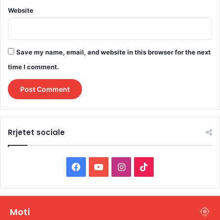
Website
Save my name, email, and website in this browser for the next
time I comment.
Rrjetet sociale
F
Y
I
T
a
o
n
i
c
u
s
k
Moti