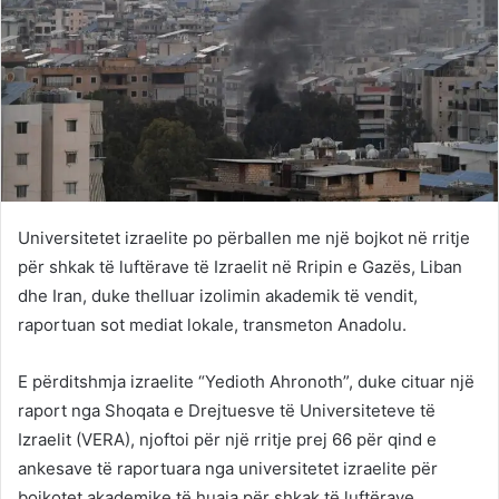
Universitetet izraelite po përballen me një bojkot në rritje
për shkak të luftërave të Izraelit në Rripin e Gazës, Liban
dhe Iran, duke thelluar izolimin akademik të vendit,
raportuan sot mediat lokale, transmeton Anadolu.
E përditshmja izraelite “Yedioth Ahronoth”, duke cituar një
raport nga Shoqata e Drejtuesve të Universiteteve të
Izraelit (VERA), njoftoi për një rritje prej 66 për qind e
ankesave të raportuara nga universitetet izraelite për
bojkotet akademike të huaja për shkak të luftërave