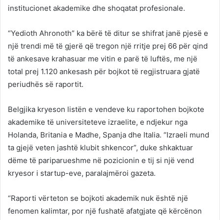
institucionet akademike dhe shoqatat profesionale.
“Yedioth Ahronoth” ka bërë të ditur se shifrat janë pjesë e
një trendi më të gjerë që tregon një rritje prej 66 për qind
të ankesave krahasuar me vitin e parë të luftës, me një
total prej 1.120 ankesash për bojkot të regjistruara gjatë
periudhës së raportit.
Belgjika kryeson listën e vendeve ku raportohen bojkote
akademike të universiteteve izraelite, e ndjekur nga
Holanda, Britania e Madhe, Spanja dhe Italia. “Izraeli mund
ta gjejë veten jashtë klubit shkencor”, duke shkaktuar
dëme të pariparueshme në pozicionin e tij si një vend
kryesor i startup-eve, paralajmëroi gazeta.
“Raporti vërteton se bojkoti akademik nuk është një
fenomen kalimtar, por një fushatë afatgjate që kërcënon