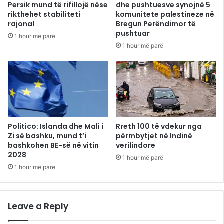
Persik mund të rifillojë nëse
dhe pushtuesve synojnë 5
rikthehet stabiliteti
komunitete palestineze në
rajonal
Bregun Perëndimor të
pushtuar
1 hour më parë
1 hour më parë
Politico: Islanda dhe Mali i
Rreth 100 të vdekur nga
Zi së bashku, mund t’i
përmbytjet në Indinë
bashkohen BE-së në vitin
verilindore
2028
1 hour më parë
1 hour më parë
Leave a Reply