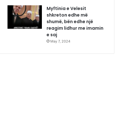
Myftinia e Velesit
shkreton edhe më
shumë, bën edhe një
reagim lidhur me imamin
e saj
May 7, 2024