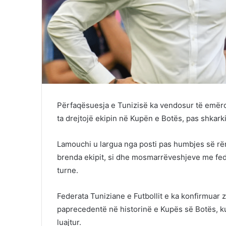
Përfaqësuesja e Tunizisë ka vendosur të emërojë
ta drejtojë ekipin në Kupën e Botës, pas shkark
Lamouchi u largua nga posti pas humbjes së rë
brenda ekipit, si dhe mosmarrëveshjeve me feder
turne.
Federata Tuniziane e Futbollit e ka konfirmuar z
paprecedentë në historinë e Kupës së Botës, ku
luajtur.