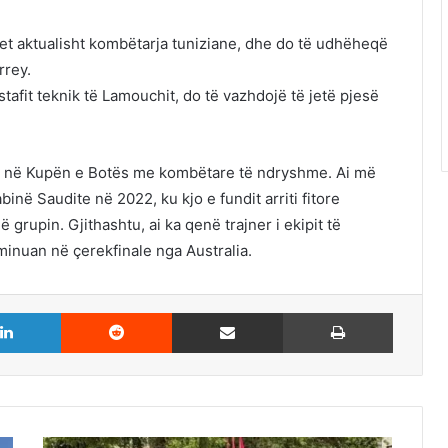
et aktualisht kombëtarja tuniziane, dhe do të udhëheqë
rrey.
tafit teknik të Lamouchit, do të vazhdojë të jetë pjesë
etë në Kupën e Botës me kombëtare të ndryshme. Ai më
inë Saudite në 2022, ku kjo e fundit arriti fitore
ë grupin. Gjithashtu, ai ka qenë trajner i ekipit të
minuan në çerekfinale nga Australia.
LinkedIn
Reddit
Share via Email
Print