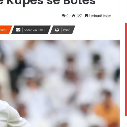
atë Kupës së Botës
0
127
1 minutë lexim
eddit
Share via Email
Print