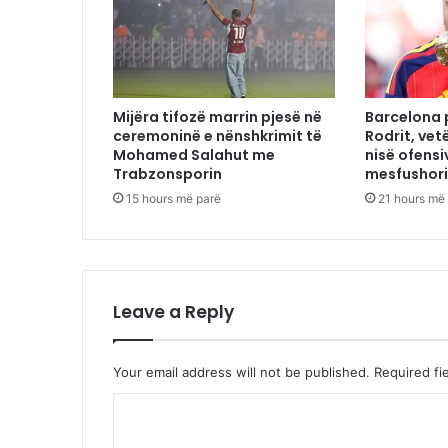
Mijëra tifozë marrin pjesë në
Barcelona p
ceremoninë e nënshkrimit të
Rodrit, ve
Mohamed Salahut me
nisë ofensi
Trabzonsporin
mesfushor
15 hours më parë
21 hours më
Leave a Reply
Your email address will not be published.
Required fi
C
o