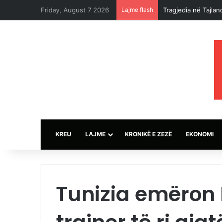
Friday, August 7 2026
Lajme flash
Tragjedia në Tajlan
KREU
LAJME
KRONIKË E ZEZË
EKONOMI
Tunizia emëron