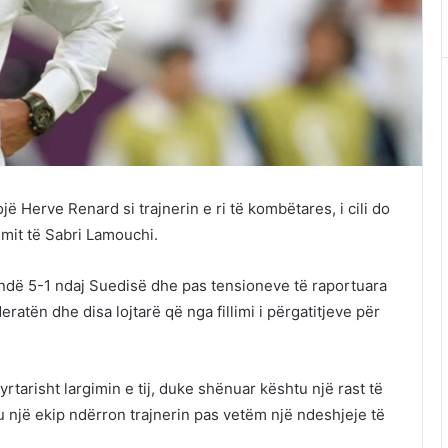
 Herve Renard si trajnerin e ri të kombëtares, i cili do
imit të Sabri Lamouchi.
ndë 5-1 ndaj Suedisë dhe pas tensioneve të raportuara
atën dhe disa lojtarë që nga fillimi i përgatitjeve për
yrtarisht largimin e tij, duke shënuar kështu një rast të
 një ekip ndërron trajnerin pas vetëm një ndeshjeje të