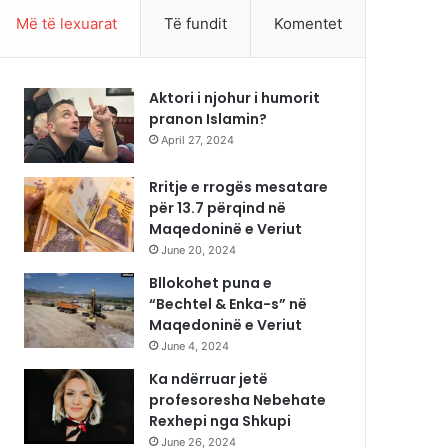
Më të lexuarat
Të fundit
Komentet
Aktori i njohur i humorit
pranon Islamin?
April 27, 2024
Rritje e rrogës mesatare
për 13.7 përqind në
Maqedoninë e Veriut
June 20, 2024
Bllokohet puna e
“Bechtel & Enka-s” në
Maqedoninë e Veriut
June 4, 2024
Ka ndërruar jetë
profesoresha Nebehate
Rexhepi nga Shkupi
June 26, 2024