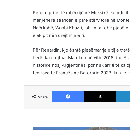
Renard pritet të mbërrijë në Meksikë, ku ndodh
menjëherë seancën e parë stërvitore në Monte
Ndërkohë, Wahbi Khazri, ish-lojtar dhe pjesë e s
e ekipit nën drejtimin e ri.
Për Renardin, kjo është pjesëmarrja e tij e tr
herët ka drejtuar Marokun në vitin 2018 dhe Arab
historike ndaj Argjentinës, por nuk arriti të kaloj
femrave të Francës në Botërorin 2023, ku u eli
Facebook
X
Share