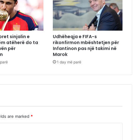
ret sinjalin e
Udhëheqja e FIFA-s
tëm atëherë do ta
rikonfirmon mbështetjen për
vën për
Infantinon pas një takimi në
in
Marok
 parë
1 day më parë
elds are marked
*