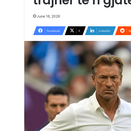
trajner të ri gj
June 16, 2026
Facebook
X
LinkedIn
R