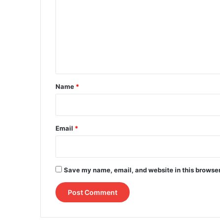
m
m
e
n
t
*
Name
*
Email
*
Save my name, email, and website in this browser