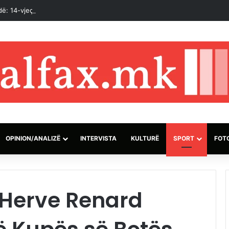
dë: 14-vjeçari vrau gjyshërit e tij dhe më pas mësuesit e shkollës
OPINION/ANALIZË
INTERVISTA
KULTURË
SPORT
FOT
 Herve Renard