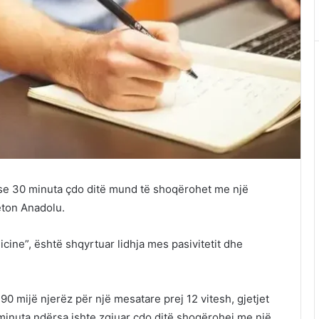
se 30 minuta çdo ditë mund të shoqërohet me një
eton Anadolu.
ine”, është shqyrtuar lidhja mes pasivitetit dhe
 90 mijë njerëz për një mesatare prej 12 vitesh, gjetjet
minuta ndërsa ishte zgjuar çdo ditë shoqërohej me një