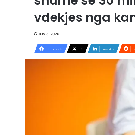
shumë se 30 min
vdekjes nga kan
July 3, 2026
Facebook
X
LinkedIn
R