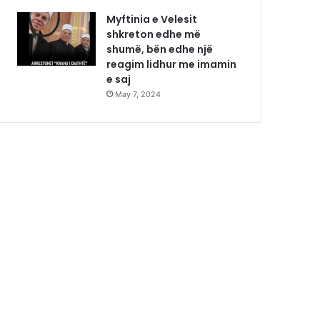
Myftinia e Velesit
shkreton edhe më
shumë, bën edhe një
reagim lidhur me imamin
e saj
May 7, 2024