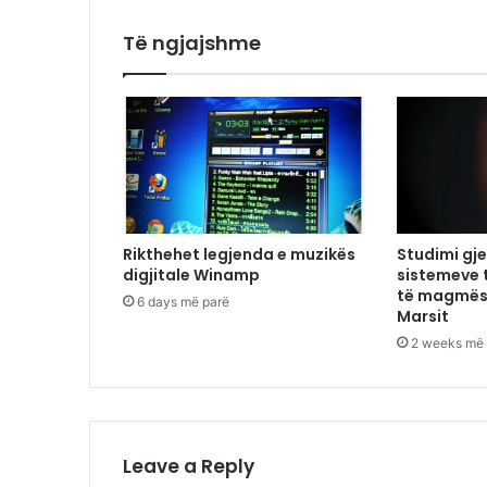
Të ngjajshme
Rikthehet legjenda e muzikës
Studimi gj
digjitale Winamp
sistemeve 
të magmës 
6 days më parë
Marsit
2 weeks më 
Leave a Reply