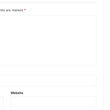
elds are marked
*
Website