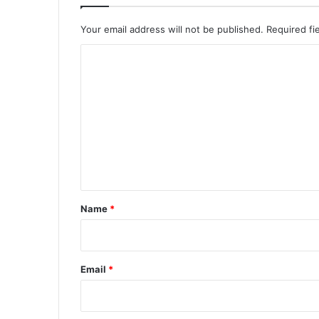
Your email address will not be published.
Required fi
C
o
m
m
e
n
t
*
Name
*
Email
*