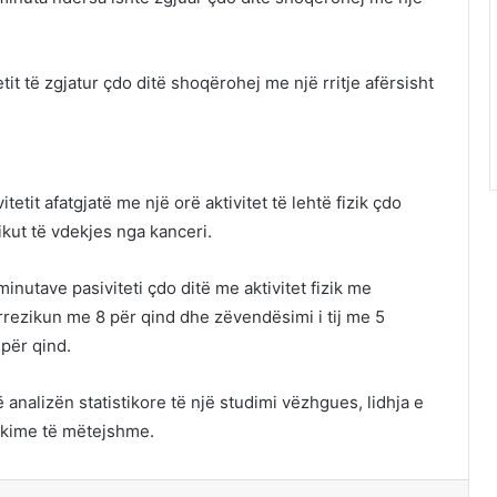
tit të zgjatur çdo ditë shoqërohej me një rritje afërsisht
tetit afatgjatë me një orë aktivitet të lehtë fizik çdo
zikut të vdekjes nga kanceri.
nutave pasiviteti çdo ditë me aktivitet fizik me
 rrezikun me 8 për qind dhe zëvendësimi i tij me 5
 për qind.
nalizën statistikore të një studimi vëzhgues, lidhja e
rkime të mëtejshme.