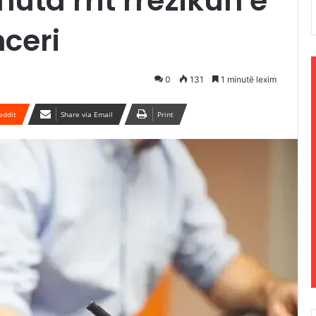
uta rrit rrezikun e
ceri
0
131
1 minutë lexim
eddit
Share via Email
Print