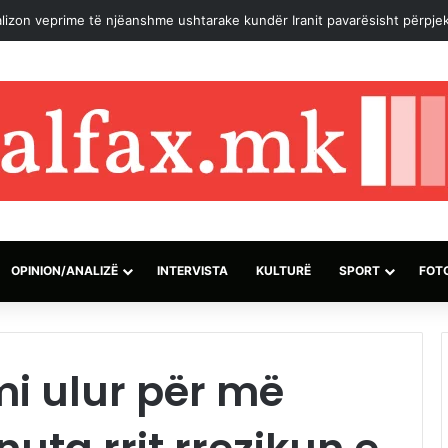
lizon veprime të njëanshme ushtarake kundër Iranit pavarësisht përpjek
OPINION/ANALIZË
INTERVISTA
KULTURË
SPORT
FOT
i ulur për më