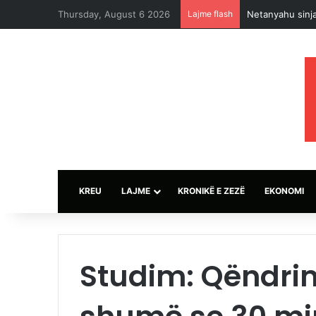
Thursday, August 6 2026
Lajme flash
Netanyahu sinja
KREU
LAJME
KRONIKË E ZEZË
EKONOMI
Studim: Qëndrim