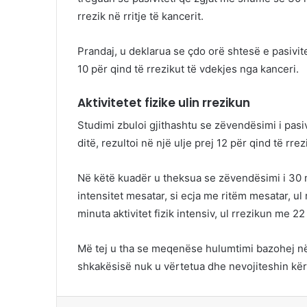
rrezik në rritje të kancerit.
Prandaj, u deklarua se çdo orë shtesë e pasivite
10 për qind të rrezikut të vdekjes nga kanceri.
Aktivitetet fizike ulin rrezikun
Studimi zbuloi gjithashtu se zëvendësimi i pasivi
ditë, rezultoi në një ulje prej 12 për qind të rre
Në këtë kuadër u theksua se zëvendësimi i 30 mi
intensitet mesatar, si ecja me ritëm mesatar, ul
minuta aktivitet fizik intensiv, ul rrezikun me 22
Më tej u tha se meqenëse hulumtimi bazohej në a
shkakësisë nuk u vërtetua dhe nevojiteshin kë