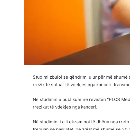
Studimi zbuloi se qëndrimi ulur për më shumë 
rrezik të shtuar të vdekjes nga kanceri, transm
Në studimin e publikuar në revistën “PLOS Medic
rrezikut të vdekjes nga kanceri.
Në studimin, i cili ekzaminoi të dhëna nga rreth
treguan se pasiviteti që zgjat më shumë se 30 