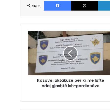
Facebook
X
Share
Kosovë, aktakuzë për krime lufte
ndaj gjashtë ish-gardianëve