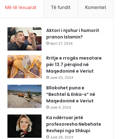
Më të lexuarat
Të fundit
Komentet
Aktori i njohur i humorit
pranon Islamin?
April 27, 2024
Rritje e rrogës mesatare
për 13.7 përqind në
Maqedoninë e Veriut
June 20, 2024
Bllokohet puna e
“Bechtel & Enka-s” në
Maqedoninë e Veriut
June 4, 2024
Ka ndërruar jetë
profesoresha Nebehate
Rexhepi nga Shkupi
June 26, 2024