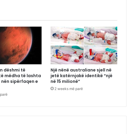
en dëshmi të
Një nënë australiane sjell në
të mëdha të lashta
jetë katërnjakë identikë “një
nën sipërfaqen e
në 15 milionë”
2 weeks më parë
parë