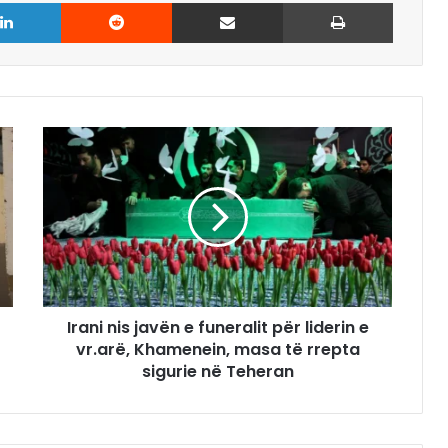
LinkedIn
Reddit
Share via Email
Print
Irani nis javën e funeralit për liderin e
vr.arë, Khamenein, masa të rrepta
sigurie në Teheran