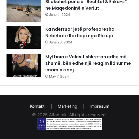
Bllokohet puna e “Bechtel & Enka-s”
në Maqedoninë e Veriut
June 4, 2024
Ka ndërruar jetë profesoresha
Nebehate Rexhepi nga Shkupi
June 26, 2024
Myftinia e Velesit shkreton edhe më
shumë, bën edhe një reagim lidhur me
imamin e saj
May 7, 2024
Kontakt
|
Marketing
|
Impresum
© 2025 Alfax.mk. All rights reserved.