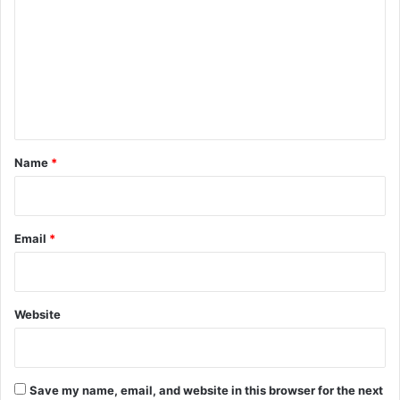
m
m
e
n
t
*
Name
*
Email
*
Website
Save my name, email, and website in this browser for the next