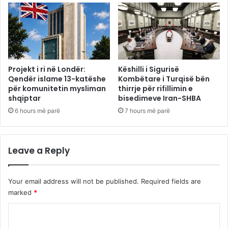
Projekt i ri në Londër:
Këshilli i Sigurisë
Qendër islame 13-katëshe
Kombëtare i Turqisë bën
për komunitetin mysliman
thirrje për rifillimin e
shqiptar
bisedimeve Iran-SHBA
6 hours më parë
7 hours më parë
Leave a Reply
Your email address will not be published.
Required fields are
marked
*
C
o