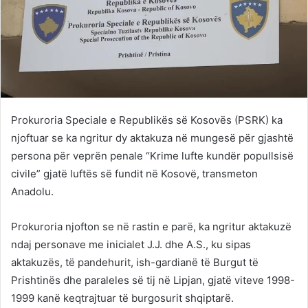
Prokuroria Speciale e Republikës së Kosovës (PSRK) ka
njoftuar se ka ngritur dy aktakuza në mungesë për gjashtë
persona për veprën penale “Krime lufte kundër popullsisë
civile” gjatë luftës së fundit në Kosovë, transmeton
Anadolu.
Prokuroria njofton se në rastin e parë, ka ngritur aktakuzë
ndaj personave me inicialet J.J. dhe A.S., ku sipas
aktakuzës, të pandehurit, ish-gardianë të Burgut të
Prishtinës dhe paraleles së tij në Lipjan, gjatë viteve 1998-
1999 kanë keqtrajtuar të burgosurit shqiptarë.