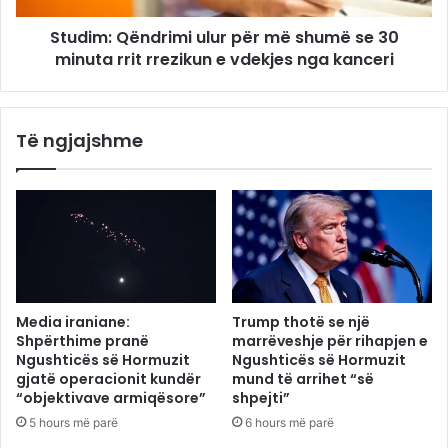
Studim: Qëndrimi ulur për më shumë se 30
minuta rrit rrezikun e vdekjes nga kanceri
Të ngjajshme
Media iraniane:
Trump thotë se një
Shpërthime pranë
marrëveshje për rihapjen e
Ngushticës së Hormuzit
Ngushticës së Hormuzit
gjatë operacionit kundër
mund të arrihet “së
“objektivave armiqësore”
shpejti”
5 hours më parë
6 hours më parë