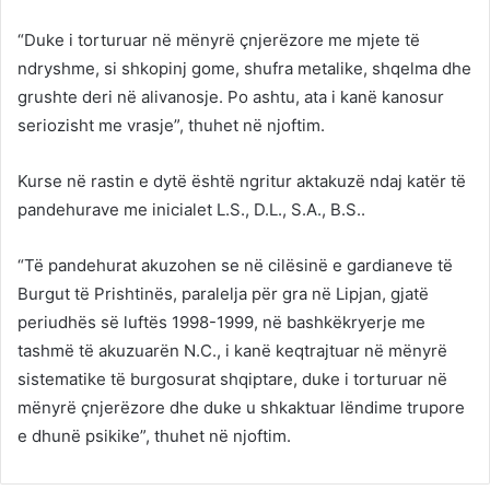
“Duke i torturuar në mënyrë çnjerëzore me mjete të
ndryshme, si shkopinj gome, shufra metalike, shqelma dhe
grushte deri në alivanosje. Po ashtu, ata i kanë kanosur
seriozisht me vrasje”, thuhet në njoftim.
Kurse në rastin e dytë është ngritur aktakuzë ndaj katër të
pandehurave me inicialet L.S., D.L., S.A., B.S..
“Të pandehurat akuzohen se në cilësinë e gardianeve të
Burgut të Prishtinës, paralelja për gra në Lipjan, gjatë
periudhës së luftës 1998-1999, në bashkëkryerje me
tashmë të akuzuarën N.C., i kanë keqtrajtuar në mënyrë
sistematike të burgosurat shqiptare, duke i torturuar në
mënyrë çnjerëzore dhe duke u shkaktuar lëndime trupore
e dhunë psikike”, thuhet në njoftim.