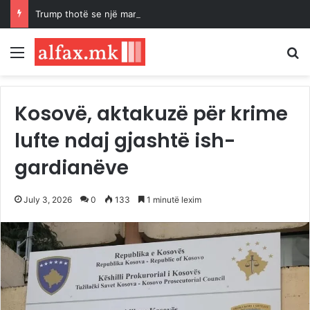
Trump thotë se një marrëveshje për rihapjen e Ngushticës së Hormuzit mund të arrihet “së shpejti”
Menu
K
Kosovë, aktakuzë për krime
lufte ndaj gjashtë ish-
gardianëve
July 3, 2026
0
133
1 minutë lexim