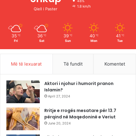
48%
o
e
r
1.8 km/h
Qiell i Paster
k
a
m
35
36
39
40
41
℃
℃
℃
℃
℃
Fri
Sat
Sun
Mon
Tue
Më të lexuarat
Të fundit
Komentet
Aktori i njohur i humorit pranon
Islamin?
April 27, 2024
Rritje e rrogës mesatare për 13.7
përqind në Maqedoninë e Veriut
June 20, 2024