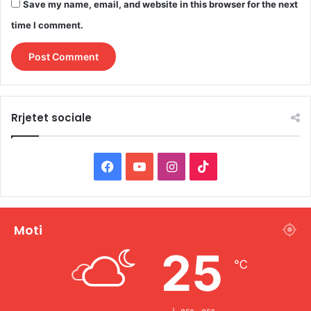
Save my name, email, and website in this browser for the next
time I comment.
Rrjetet sociale
F
Y
I
T
a
o
n
i
c
u
s
k
Moti
e
T
t
T
25
℃
b
u
a
o
o
b
g
k