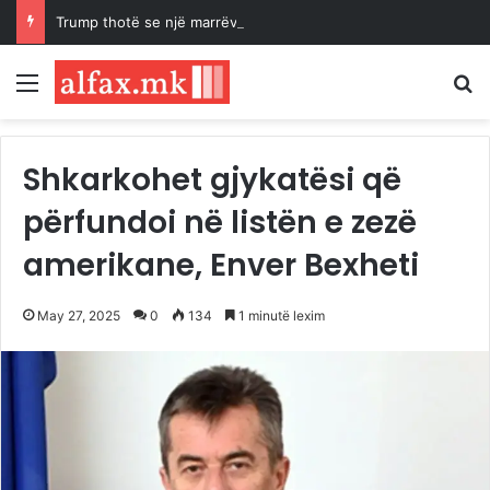
Trump thotë se një marrëveshje për rihapjen e Ngushticës së Hormuzit mund të arrihet “së shpejti”
Menu
K
Shkarkohet gjykatësi që
përfundoi në listën e zezë
amerikane, Enver Bexheti
May 27, 2025
0
134
1 minutë lexim