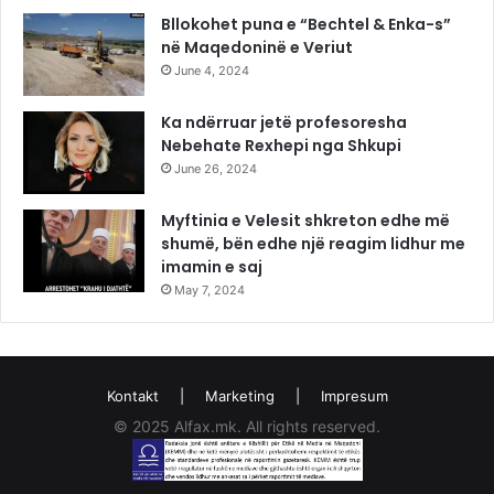
Bllokohet puna e “Bechtel & Enka-s”
në Maqedoninë e Veriut
June 4, 2024
Ka ndërruar jetë profesoresha
Nebehate Rexhepi nga Shkupi
June 26, 2024
Myftinia e Velesit shkreton edhe më
shumë, bën edhe një reagim lidhur me
imamin e saj
May 7, 2024
Kontakt
|
Marketing
|
Impresum
© 2025 Alfax.mk. All rights reserved.