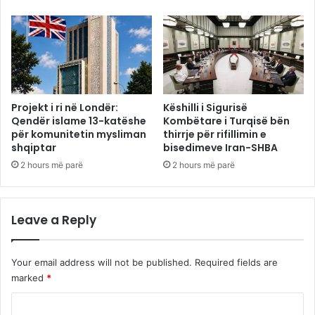
Projekt i ri në Londër:
Këshilli i Sigurisë
Qendër islame 13-katëshe
Kombëtare i Turqisë bën
për komunitetin mysliman
thirrje për rifillimin e
shqiptar
bisedimeve Iran-SHBA
2 hours më parë
2 hours më parë
Leave a Reply
Your email address will not be published.
Required fields are
marked
*
C