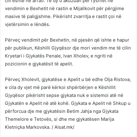
cili është në arrati. Të dy u akuzuan për ryshfet në
vendimin e Bexhetit në rastin e Mijallkovit për përgjime
masive të paligjshme. Pikërisht zvarritja e rastit çoi në
vjetërsimin e lëndës.
Përveç vendimit për Bexhetin, në pjesën që ishte e hapur
për publikun, Këshilli Gjyqësor dje mori vendim me të cilin
Kryetari i Gjykatës Penale, Ivan Xholev, e ngriti në
pozicionin e gjykatësit të apelit.
Përveç Xholevit, gjykatëse e Apelit u bë edhe Olja Ristova,
e cila dy vjet më parë kërkoi shpërbërjen e Këshillit
Gjyqësor pikërisht sepse gjykata nuk e sistemoi atë në
Gjykatën e Apelit në atë kohë. Gjykata e Apelit në Shkup u
përforcua dje me gjykatësin Betim Jahja nga Gjykata
Themelore e Tetovës, si dhe me gjykatësen Marija
Kletniçka Markovska. / Alsat.mk/