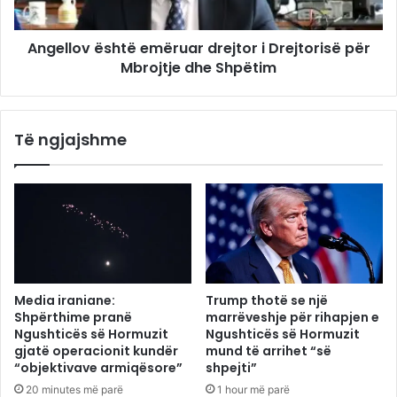
Angellov është emëruar drejtor i Drejtorisë për
Mbrojtje dhe Shpëtim
Të ngjajshme
Media iraniane:
Trump thotë se një
Shpërthime pranë
marrëveshje për rihapjen e
Ngushticës së Hormuzit
Ngushticës së Hormuzit
gjatë operacionit kundër
mund të arrihet “së
“objektivave armiqësore”
shpejti”
20 minutes më parë
1 hour më parë