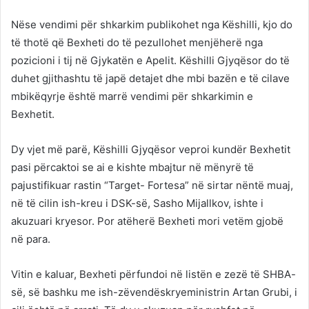
Nëse vendimi për shkarkim publikohet nga Këshilli, kjo do
të thotë që Bexheti do të pezullohet menjëherë nga
pozicioni i tij në Gjykatën e Apelit. Këshilli Gjyqësor do të
duhet gjithashtu të japë detajet dhe mbi bazën e të cilave
mbikëqyrje është marrë vendimi për shkarkimin e
Bexhetit.
Dy vjet më parë, Këshilli Gjyqësor veproi kundër Bexhetit
pasi përcaktoi se ai e kishte mbajtur në mënyrë të
pajustifikuar rastin “Target- Fortesa” në sirtar nëntë muaj,
në të cilin ish-kreu i DSK-së, Sasho Mijallkov, ishte i
akuzuari kryesor. Por atëherë Bexheti mori vetëm gjobë
në para.
Vitin e kaluar, Bexheti përfundoi në listën e zezë të SHBA-
së, së bashku me ish-zëvendëskryeministrin Artan Grubi, i