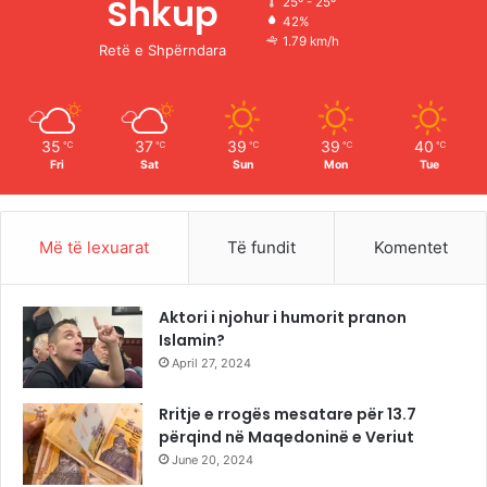
Shkup
25º - 25º
42%
o
e
r
1.79 km/h
Retë e Shpërndara
k
a
m
35
37
39
39
40
℃
℃
℃
℃
℃
Fri
Sat
Sun
Mon
Tue
Më të lexuarat
Të fundit
Komentet
Aktori i njohur i humorit pranon
Islamin?
April 27, 2024
Rritje e rrogës mesatare për 13.7
përqind në Maqedoninë e Veriut
June 20, 2024