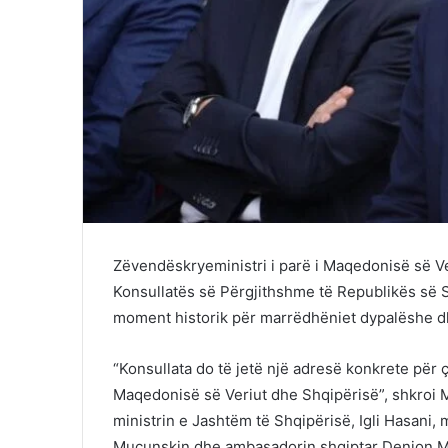
Zëvendëskryeministri i parë i Maqedonisë së Ve
Konsullatës së Përgjithshme të Republikës së Sh
moment historik për marrëdhëniet dypalëshe dh
“Konsullata do të jetë një adresë konkrete për ç
Maqedonisë së Veriut dhe Shqipërisë”, shkroi M
ministrin e Jashtëm të Shqipërisë, Igli Hasani,
Mucunskin dhe ambasadorin shqiptar Denion M