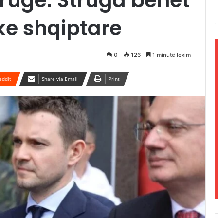
trugë: Struga bëhet
ke shqiptare
0
126
1 minutë lexim
eddit
Share via Email
Print