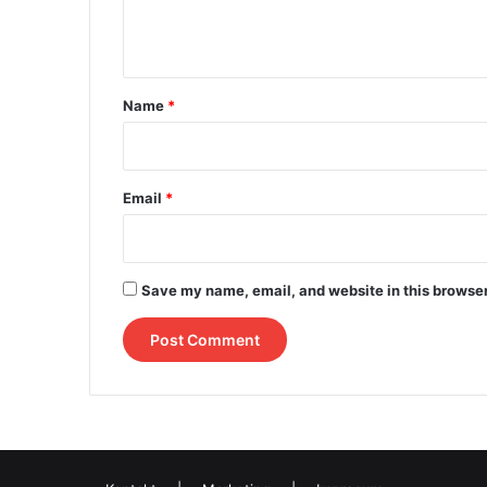
e
n
t
*
Name
*
Email
*
Save my name, email, and website in this browser