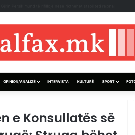
së izraelite dhe pushtuesve synojnë 5 komunitete palestineze në Breg
OPINION/ANALIZË
INTERVISTA
KULTURË
SPORT
FOT
en e Konsullatës së