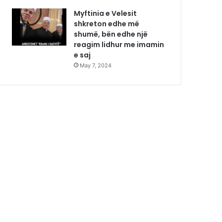
Myftinia e Velesit
shkreton edhe më
shumë, bën edhe një
reagim lidhur me imamin
e saj
May 7, 2024