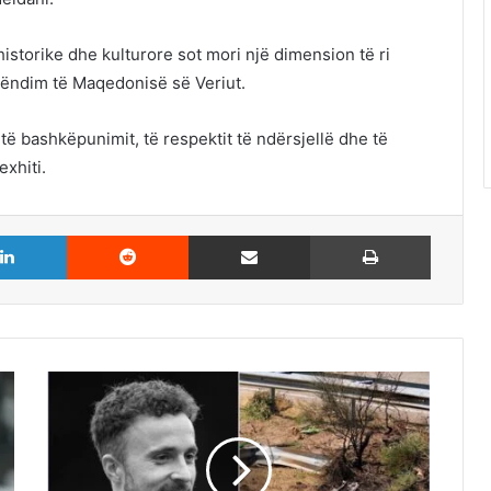
a historike dhe kulturore sot mori një dimension të ri
rëndim të Maqedonisë së Veriut.
të bashkëpunimit, të respektit të ndërsjellë dhe të
xhiti.
LinkedIn
Reddit
Share via Email
Print