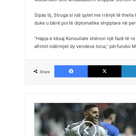
Sipas tij, Struga si një qytet me rrënjë të thell
duke u bërë portë diplomatike shqiptare në pe
“Hapja e kësaj Konsullate shënon një fazë të re 
afrimit ndërmjet dy vendeve tona,” përfundoi Me
Facebook
X
Share