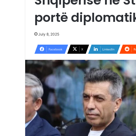
Shqipërisë në S
portë diplomati
July 8, 2025
Facebook
X
LinkedIn
R