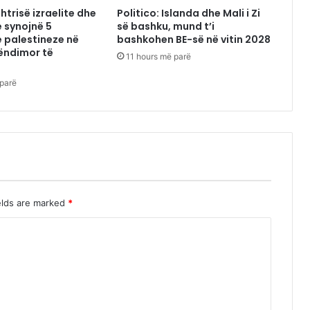
htrisë izraelite dhe
Politico: Islanda dhe Mali i Zi
 synojnë 5
së bashku, mund t’i
 palestineze në
bashkohen BE-së në vitin 2028
ëndimor të
11 hours më parë
 parë
elds are marked
*