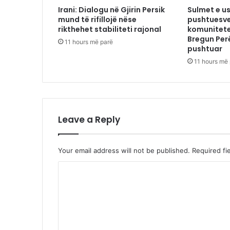
Irani: Dialogu në Gjirin Persik
Sulmet e us
mund të rifillojë nëse
pushtuesve
rikthehet stabiliteti rajonal
komunitete
Bregun Per
11 hours më parë
pushtuar
11 hours më
Leave a Reply
Your email address will not be published.
Required fi
C
o
m
m