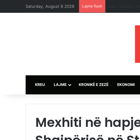
Saturday, August 8 2026
Lajme flash
Sulmet e ushtri
KREU
LAJME
KRONIKË E ZEZË
EKONOMI
Mexhiti në hapj