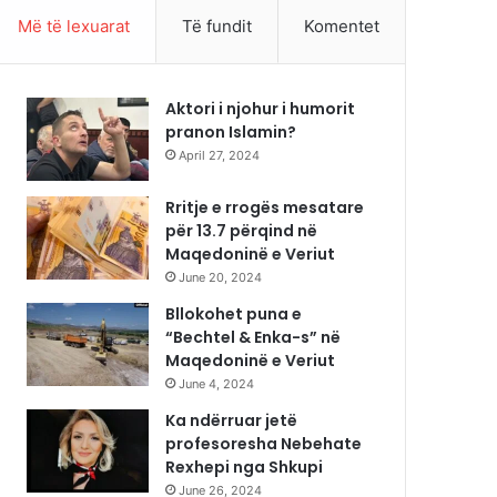
Më të lexuarat
Të fundit
Komentet
Aktori i njohur i humorit
pranon Islamin?
April 27, 2024
Rritje e rrogës mesatare
për 13.7 përqind në
Maqedoninë e Veriut
June 20, 2024
Bllokohet puna e
“Bechtel & Enka-s” në
Maqedoninë e Veriut
June 4, 2024
Ka ndërruar jetë
profesoresha Nebehate
Rexhepi nga Shkupi
June 26, 2024