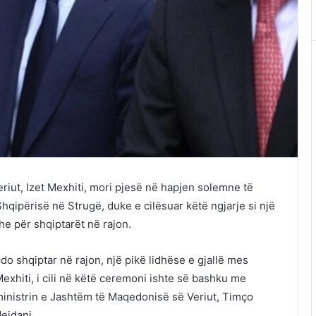
riut, Izet Mexhiti, mori pjesë në hapjen solemne të
qipërisë në Strugë, duke e cilësuar këtë ngjarje si një
e për shqiptarët në rajon.
do shqiptar në rajon, një pikë lidhëse e gjallë mes
exhiti, i cili në këtë ceremoni ishte së bashku me
 ministrin e Jashtëm të Maqedonisë së Veriut, Timço
eidani.