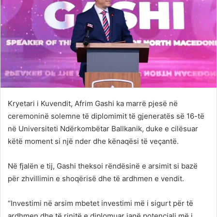
Kryetari i Kuvendit,
Afrim Gashi
ka marrë pjesë në
ceremoninë solemne të diplomimit të gjeneratës së 16-të
në
Universiteti Ndërkombëtar Ballkanik
, duke e cilësuar
këtë moment si një nder dhe kënaqësi të veçantë.
Në fjalën e tij, Gashi theksoi rëndësinë e arsimit si bazë
për zhvillimin e shoqërisë dhe të ardhmen e vendit.
“Investimi në arsim mbetet investimi më i sigurt për të
ardhmen dhe të rinjtë e diplomuar janë potenciali më i