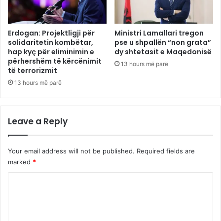
Erdogan: Projektligji për
Ministri Lamallari tregon
solidaritetin kombëtar,
pse u shpallën “non grata”
hap kyç për eliminimin e
dy shtetasit e Maqedonisë
përhershëm të kërcënimit
13 hours më parë
të terrorizmit
13 hours më parë
Leave a Reply
Your email address will not be published.
Required fields are
marked
*
C
o
m