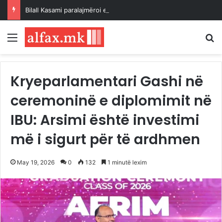
Bilall Kasami paralajmëroi emërimin e zëvendësministrave në muajin shtator
Menu
K
Kryeparlamentari Gashi në
ceremoninë e diplomimit në
IBU: Arsimi është investimi
më i sigurt për të ardhmen
May 19, 2026
0
132
1 minutë lexim