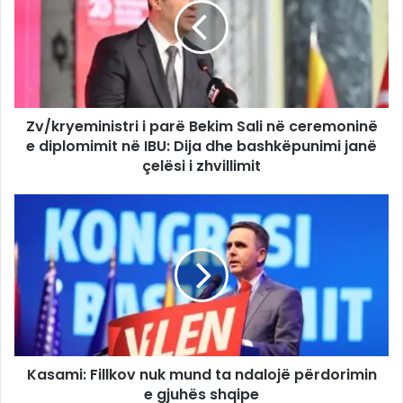
Zv/kryeministri i parë Bekim Sali në ceremoninë
e diplomimit në IBU: Dija dhe bashkëpunimi janë
çelësi i zhvillimit
Kasami: Fillkov nuk mund ta ndalojë përdorimin
e gjuhës shqipe