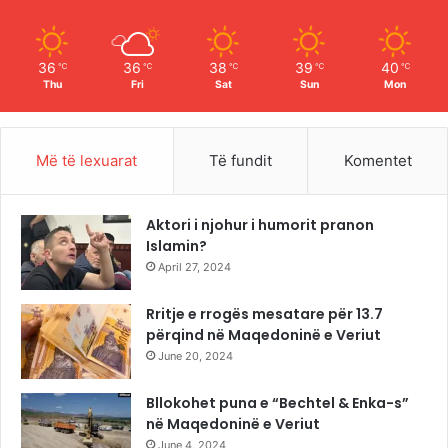
k
a
m
36
36
38
39
40
℃
℃
℃
℃
℃
Thu
Fri
Sat
Sun
Mon
Më të lexuarat
Të fundit
Komentet
Aktori i njohur i humorit pranon
Islamin?
April 27, 2024
Rritje e rrogës mesatare për 13.7
përqind në Maqedoninë e Veriut
June 20, 2024
Bllokohet puna e “Bechtel & Enka-s”
në Maqedoninë e Veriut
June 4, 2024