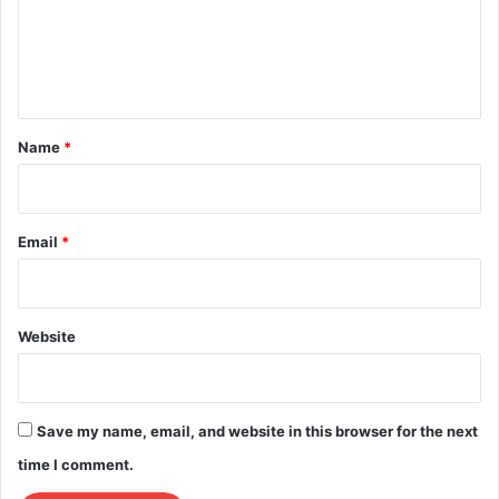
m
e
n
t
*
Name
*
Email
*
Website
Save my name, email, and website in this browser for the next
time I comment.