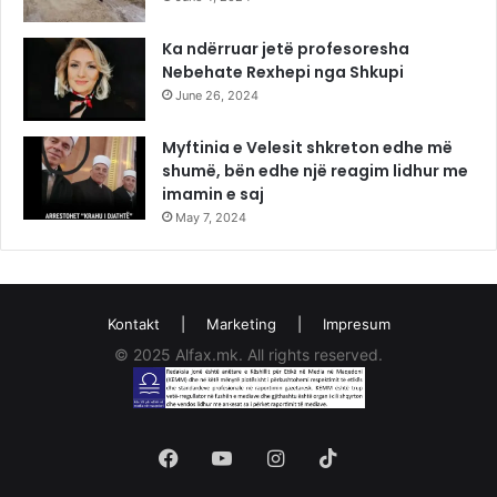
Ka ndërruar jetë profesoresha
Nebehate Rexhepi nga Shkupi
June 26, 2024
Myftinia e Velesit shkreton edhe më
shumë, bën edhe një reagim lidhur me
imamin e saj
May 7, 2024
Kontakt
|
Marketing
|
Impresum
© 2025 Alfax.mk. All rights reserved.
Facebook
YouTube
Instagram
TikTok