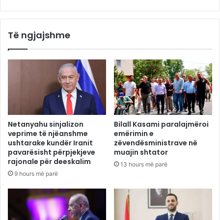
Të ngjajshme
Netanyahu sinjalizon
Bilall Kasami paralajmëroi
veprime të njëanshme
emërimin e
ushtarake kundër Iranit
zëvendësministrave në
pavarësisht përpjekjeve
muajin shtator
rajonale për deeskalim
13 hours më parë
9 hours më parë