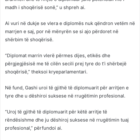
madh i shoqërisë sonë,” u shpreh ai.
Ai vuri në dukje se vlera e diplomës nuk qëndron vetëm në
marrjen e saj, por në mënyrën se si ajo përdoret në
shërbim të shoqërisë.
“Diplomat marrin vlerë përmes dijes, etikës dhe
përgjegjësisë me të cilën secili prej tyre do t’i shërbejë
shoqërisë,” theksoi kryeparlamentari.
Në fund, Gashi uroi të gjithë të diplomuarit për arritjen e
tyre dhe u dëshiroi suksese në rrugëtimin profesional.
“Uroj të gjithë të diplomuarit për këtë arritje të
rëndësishme dhe ju dëshiroj suksese në rrugëtimin tuaj
profesional,” përfundoi ai.