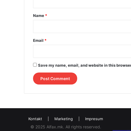
t
*
Name
*
Email
*
Save my name, email, and website in this browser
Kontakt
|
Marketing
|
Impresum
© 2025 Alfax.mk. All rights reserved.