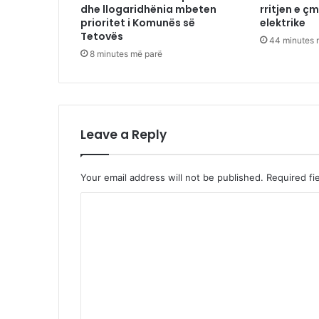
dhe llogaridhënia mbeten
rritjen e ç
prioritet i Komunës së
elektrike
Tetovës
44 minutes 
8 minutes më parë
Leave a Reply
Your email address will not be published.
Required fi
C
o
m
m
e
n