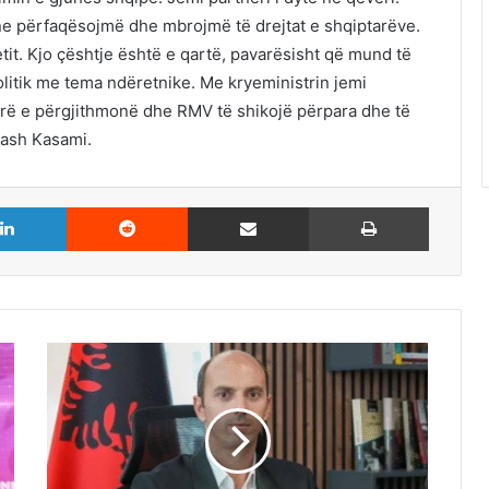
e përfaqësojmë dhe mbrojmë të drejtat e shqiptarëve.
t. Kjo çështje është e qartë, pavarësisht që mund të
litik me tema ndëretnike. Me kryeministrin jemi
rë e përgjithmonë dhe RMV të shikojë përpara dhe të
rash Kasami.
LinkedIn
Reddit
Share via Email
Print