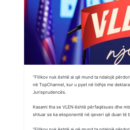
“Fillkov nuk është ai që mund ta ndalojë përdor
në TopChannel, kur u pyet në lidhje me deklarata
Jurisprudencës.
Kasami tha se VLEN është përfaqësues dhe mbro
shtuar se ka eksponentë në qeveri që duan të b
“Fillkov nuk është ai që mund ta ndalojë përdor