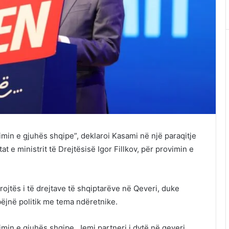
imin e gjuhës shqipe”, deklaroi Kasami në një paraqitje
t e ministrit të Drejtësisë Igor Fillkov, për provimin e
jtës i të drejtave të shqiptarëve në Qeveri, duke
ëjnë politik me tema ndëretnike.
imin e gjuhës shqipe. Jemi partneri i dytë në qeveri.