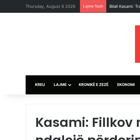
Thursday, August 6 2026
Lajme flash
Mickoski: Nuk po
KREU
LAJME
KRONIKË E ZEZË
EKONOMI
Kasami: Fillkov