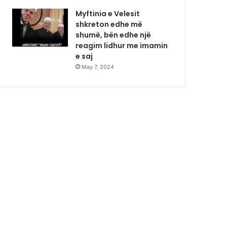
Myftinia e Velesit
shkreton edhe më
shumë, bën edhe një
reagim lidhur me imamin
e saj
May 7, 2024