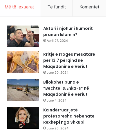
Më të lexuarat
Të fundit
Komentet
Aktori i njohur i humorit
pranon Islamin?
April 27, 2024
Rritje e rrogës mesatare
për 13.7 përqind në
Maqedoninë e Veriut
June 20, 2024
Bllokohet puna e
“Bechtel & Enka-s” në
Maqedoninë e Veriut
June 4, 2024
Ka ndërruar jetë
profesoresha Nebehate
Rexhepi nga Shkupi
June 26, 2024