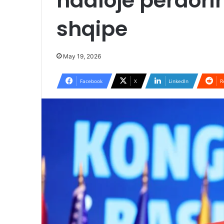
ndalojë përdori
shqipe
May 19, 2026
Facebook
X
LinkedIn
R