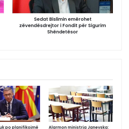
Sedat Bislimin emërohet
zëvendësdrejtor i Fondit për Sigurim
Shëndetësor
uk po planifikojmë
Alarmon ministrja Janevska: