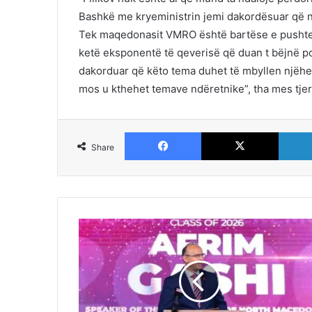
Bashkë me kryeministrin jemi dakordësuar që n
Tek maqedonasit VMRO është bartëse e pushteti
ketë eksponentë të qeverisë që duan t bëjnë po
dakorduar që këto tema duhet të mbyllen njëhe
mos u kthehet temave ndëretnike”, tha mes tje
Facebook
X
Share