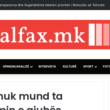
 planifikojmë rritjen e çmimit të energjisë elektrike
OPINION/ANALIZË
INTERVISTA
KULTURË
SPORT
FOT
 nuk mund ta