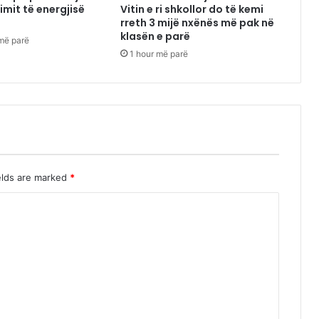
mimit të energjisë
Vitin e ri shkollor do të kemi
rreth 3 mijë nxënës më pak në
klasën e parë
më parë
1 hour më parë
elds are marked
*