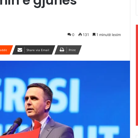
min e gjuhës
0
131
1 minutë lexim
eddit
Share via Email
Print