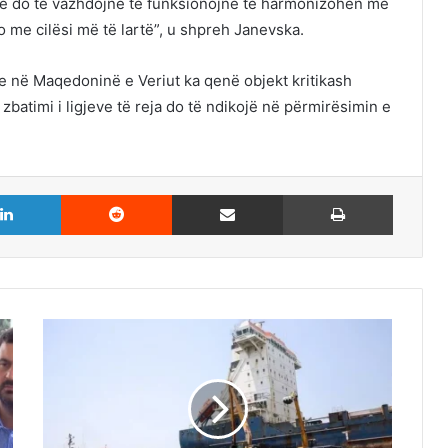
 që do të vazhdojnë të funksionojnë të harmonizohen me
ro me cilësi më të lartë”, u shpreh Janevska.
rve në Maqedoninë e Veriut ka qenë objekt kritikash
batimi i ligjeve të reja do të ndikojë në përmirësimin e
LinkedIn
Reddit
Share via Email
Print