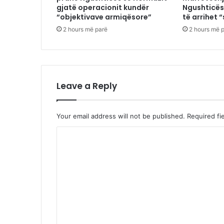
gjatë operacionit kundër
Ngushticës
“objektivave armiqësore”
të arrihet “
2 hours më parë
2 hours më 
Leave a Reply
Your email address will not be published.
Required fi
C
o
m
m
e
n