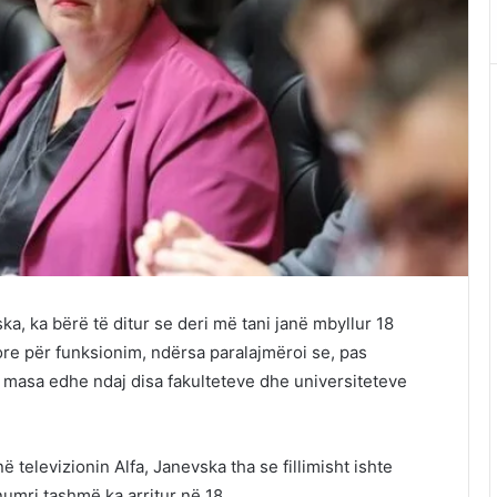
a, ka bërë të ditur se deri më tani janë mbyllur 18
ore për funksionim, ndërsa paralajmëroi se, pas
 masa edhe ndaj disa fakulteteve dhe universiteteve
ë televizionin Alfa, Janevska tha se fillimisht ishte
numri tashmë ka arritur në 18.