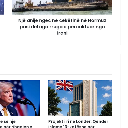
Një anije ngec në cekëtinë në Hormuz
pasi del nga rruga e përcaktuar nga
Irani
ë se një
Projekt i ri në Londër: Qendër
e për rihapjen e
islame 13-katëshe për