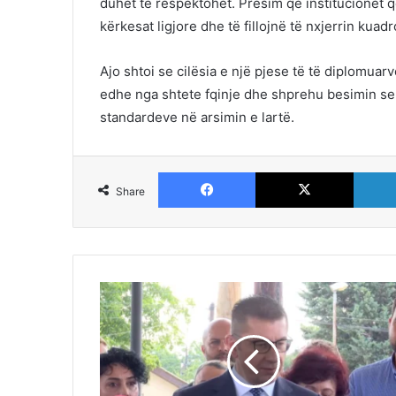
duhet të respektohet. Presim që institucionet
kërkesat ligjore dhe të fillojnë të nxjerrin kuad
Ajo shtoi se cilësia e një pjese të të diplomua
edhe nga shtete fqinje dhe shprehu besimin se z
standardeve në arsimin e lartë.
Facebook
X
Share