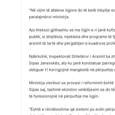
“Në vijim të afateve ligjore do të ketë mbyllje e
paralajmëroi ministrja.
Ajo theksoi gjithashtu se me ligjin e ri janë kuf
publik, si drejtësia, mjekësia dhe programe të t
arsimit të lartë dhe përgatitjen e kuadrove profe
Ndërkohë, Inspektorati Shtetëror i Arsimit ka zh
Sipas Janevskës, aty ku janë konstatuar parregu
obliguar t’i korrigjojnë mangësitë në përputhje m
Ministrja vlerësoi se procesi i reformimit është
Sipas saj, tashmë ekziston vetëdijesim se do të
të funksionojnë në përputhje me ligjin.
“Është e rëndësishme që sistemi po ecën përpar