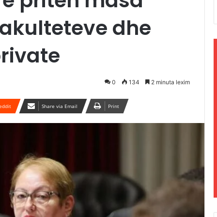
yre priten masa
fakulteteve dhe
rivate
0
134
2 minuta lexim
eddit
Share via Email
Print