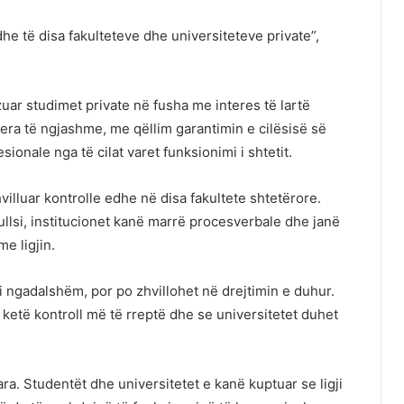
dhe të disa fakulteteve dhe universiteteve private”,
izuar studimet private në fusha me interes të lartë
jera të ngjashme, me qëllim garantimin e cilësisë së
sionale nga të cilat varet funksionimi i shtetit.
villuar kontrolle edhe në disa fakultete shtetërore.
llsi, institucionet kanë marrë procesverbale dhe janë
e ligjin.
 i ngadalshëm, por po zhvillohet në drejtimin e duhur.
 ketë kontroll më të rreptë dhe se universitetet duhet
a. Studentët dhe universitetet e kanë kuptuar se ligji