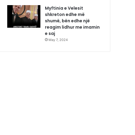
Myftinia e Velesit
shkreton edhe më
shumë, bën edhe një
reagim lidhur me imamin
e saj
May 7, 2024