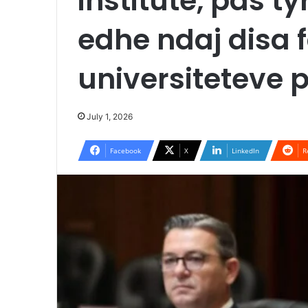
institute, pas t
edhe ndaj disa 
universiteteve p
July 1, 2026
Facebook
X
LinkedIn
R