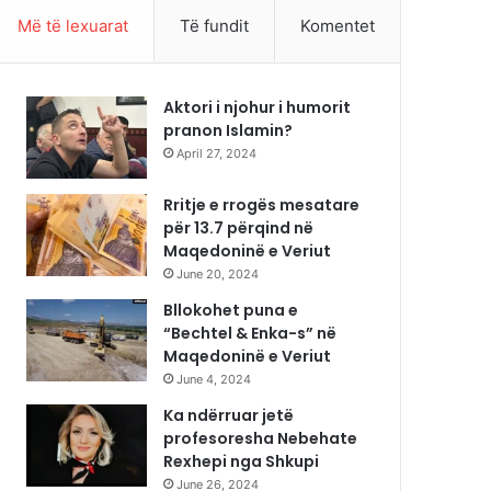
Më të lexuarat
Të fundit
Komentet
Aktori i njohur i humorit
pranon Islamin?
April 27, 2024
Rritje e rrogës mesatare
për 13.7 përqind në
Maqedoninë e Veriut
June 20, 2024
Bllokohet puna e
“Bechtel & Enka-s” në
Maqedoninë e Veriut
June 4, 2024
Ka ndërruar jetë
profesoresha Nebehate
Rexhepi nga Shkupi
June 26, 2024