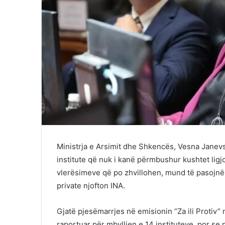
Ministrja e Arsimit dhe Shkencës, Vesna Janevsk
institute që nuk i kanë përmbushur kushtet ligj
vlerësimeve që po zhvillohen, mund të pasojnë
private njofton INA.
Gjatë pjesëmarrjes në emisionin “Za ili Protiv” n
raportuar për mbylljen e 14 instituteve, por se 