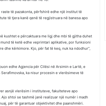
 raste të pazakonta, përfshirë edhe një institut të
titute të tjera kanë qenë të regjistruara në banesa apo
hë kushtet e përcaktuara me ligj dhe mbi të gjitha duhet
 mund të ketë edhe veprimtari aplikative, por funksioni
e dhe kërkimore. Kjo, për fat të keq, nuk ka ndodhur”,
buon edhe Agjencia për Cilësi në Arsimin e Lartë, e
na Serafimovska, ka nisur procesin e vlerësimeve të
er asnjë vlerësim i instituteve, fakulteteve apo
r. Ajo shtoi se tashmë janë realizuar një numër i madh
aj, për të garantuar objektivitet dhe paanshmëri.