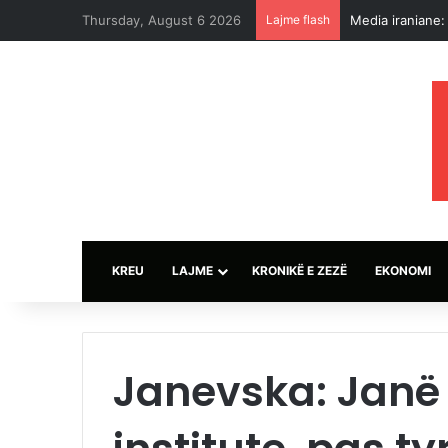
Thursday, August 6 2026
Lajme flash
Trump thotë se 
KREU
LAJME
KRONIKË E ZEZË
EKONOMI
Janevska: Janë 