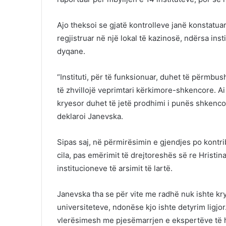
Ajo theksoi se gjatë kontrolleve janë konstatuar
regjistruar në një lokal të kazinosë, ndërsa ins
dyqane.
“Instituti, për të funksionuar, duhet të përmbus
të zhvillojë veprimtari kërkimore-shkencore. Ai
kryesor duhet të jetë prodhimi i punës shkencor
deklaroi Janevska.
Sipas saj, në përmirësimin e gjendjes po kontri
cila, pas emërimit të drejtoreshës së re Hristi
institucioneve të arsimit të lartë.
Janevska tha se për vite me radhë nuk ishte kry
universiteteve, ndonëse kjo ishte detyrim ligjo
vlerësimesh me pjesëmarrjen e ekspertëve të hu