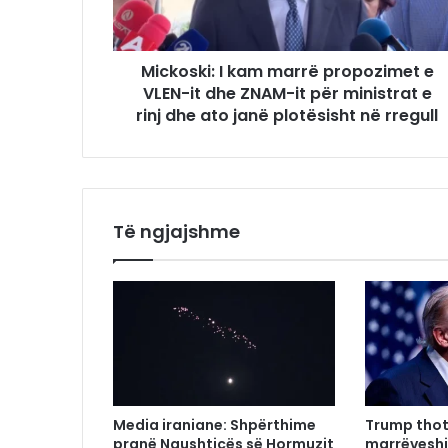
Mickoski: I kam marrë propozimet e
VLEN-it dhe ZNAM-it për ministrat e
rinj dhe ato janë plotësisht në rregull
Të ngjajshme
Media iraniane: Shpërthime
Trump thot
pranë Ngushticës së Hormuzit
marrëveshj