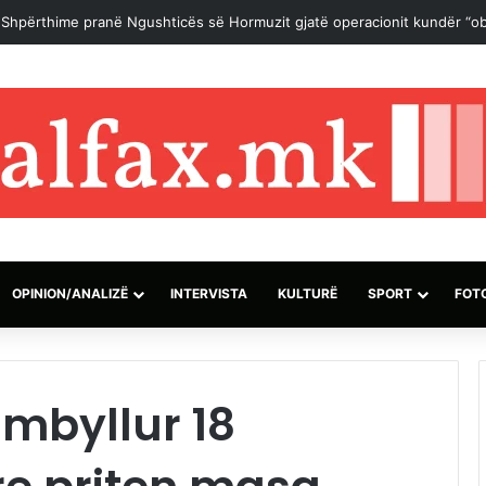
një marrëveshje për rihapjen e Ngushticës së Hormuzit mund të arrihet 
OPINION/ANALIZË
INTERVISTA
KULTURË
SPORT
FOT
mbyllur 18