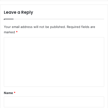
Leave a Reply
Your email address will not be published.
Required fields are
marked
*
C
o
m
m
e
n
t
*
Name
*