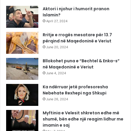
Aktori i njohur i humorit pranon
Islamin?
April 27, 2024
Rritje e rrogës mesatare për 13.7
përqind në Maqedoninë e Veriut
June 20, 2024
Bllokohet puna e “Bechtel & Enka-s”
në Maqedoninë e Veriut
June 4, 2024
Ka ndërruar jetë profesoresha
Nebehate Rexhepi nga Shkupi
June 26, 2024
Myftinia e Velesit shkreton edhe më
shumë, bën edhe një reagim lidhur me
imamin e saj