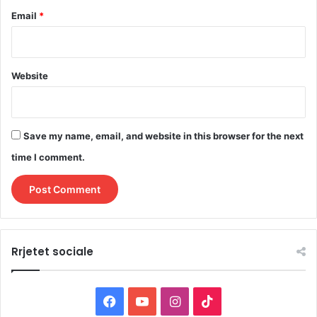
Email
*
Website
Save my name, email, and website in this browser for the next
time I comment.
Rrjetet sociale
F
Y
I
T