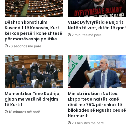
Dështon konstituimi i
VLEN: Dyfytyrësia e Bujarit:
Kuvendit të Kosovës, Kurti
Natën të vret, ditën të qan!
kërkon përsëri kohë shtesë
2 minutes më parë
për marrëveshje politike
26 seconds më parë
Momenti kur Time Kadrijaj
Ministri irakian i Naftës:
gjuan me vezë në drejtim
Eksportet e naftës kanë
të Kurtit
rënë me 75% për shkak të
bllokadës së Ngushticës së
18 minutes më parë
Hormuzit
20 minutes më parë