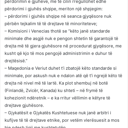
përdorimin e gjuhëve, me të cilin rregullohet edhe
përdorimi i gjuhës shqipe, meriton një shpjegim:
– përdorimi i gjuhës shqipe në seanca gjyqësore nuk
përbën tejkalim të të drejtave të minoriteteve;
– Komisioni i Venecias thotë se “këto janë standarde
minimale dhe asgjë nuk e pengon shtetin të garantojë të
drejta më të gjera gjuhësore në procedurat gjyqësore, me
kusht që kjo të mos pengojë administrimin e duhur të
drejtësisë.”
– Maqedonia e Veriut duhet t’i zbatojë këto standarde si
minimale, por askush nuk e ndalon atë që t’i ngrejë këto të
drejta në nivel më të lartë. Ka plot shembuj në botë
(Finlandë, Zvicër, Kanada) ku shteti – në frymë të
kohezionit ndëretnik – e ka rritur vëllimin e këtyre të
drejtave gjuhësore.
– Gjykatësit e Gjykatës Kushtetuese nuk janë arbitri i
kufijve të të drejtave etnike, por vetëm vlerësuesit a mos
bie ndesh ligji me kushtetutën.