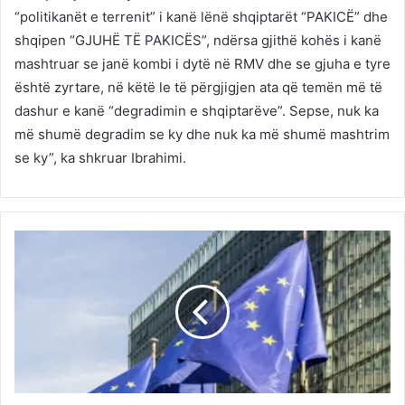
“politikanët e terrenit” i kanë lënë shqiptarët “PAKICË” dhe
shqipen “GJUHË TË PAKICËS”, ndërsa gjithë kohës i kanë
mashtruar se janë kombi i dytë në RMV dhe se gjuha e tyre
është zyrtare, në këtë le të përgjigjen ata që temën më të
dashur e kanë “degradimin e shqiptarëve”. Sepse, nuk ka
më shumë degradim se ky dhe nuk ka më shumë mashtrim
se ky”, ka shkruar Ibrahimi.