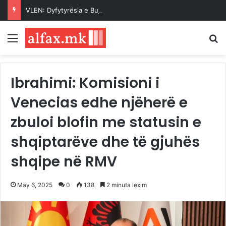
VLEN: Dyfytyrësia e Bujarit: Natën të vret, ditën të qan!
Menu
K
Ibrahimi: Komisioni i
Venecias edhe njëherë e
zbuloi blofin me statusin e
shqiptarëve dhe të gjuhës
shqipe në RMV
May 6, 2025
0
138
2 minuta lexim