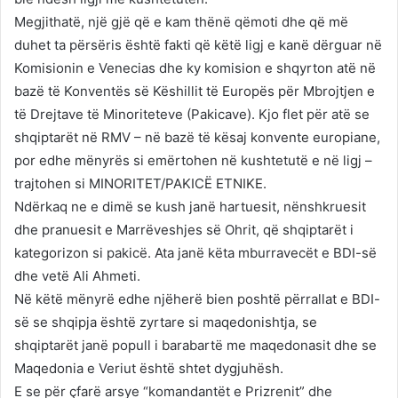
Megjithatë, një gjë që e kam thënë qëmoti dhe që më
duhet ta përsëris është fakti që këtë ligj e kanë dërguar në
Komisionin e Venecias dhe ky komision e shqyrton atë në
bazë të Konventës së Këshillit të Europës për Mbrojtjen e
të Drejtave të Minoriteteve (Pakicave). Kjo flet për atë se
shqiptarët në RMV – në bazë të kësaj konvente europiane,
por edhe mënyrës si emërtohen në kushtetutë e në ligj –
trajtohen si MINORITET/PAKICË ETNIKE.
Ndërkaq ne e dimë se kush janë hartuesit, nënshkruesit
dhe pranuesit e Marrëveshjes së Ohrit, që shqiptarët i
kategorizon si pakicë. Ata janë këta mburravecët e BDI-së
dhe vetë Ali Ahmeti.
Në këtë mënyrë edhe njëherë bien poshtë përrallat e BDI-
së se shqipja është zyrtare si maqedonishtja, se
shqiptarët janë popull i barabartë me maqedonasit dhe se
Maqedonia e Veriut është shtet dygjuhësh.
E se për çfarë arsye “komandantët e Prizrenit” dhe