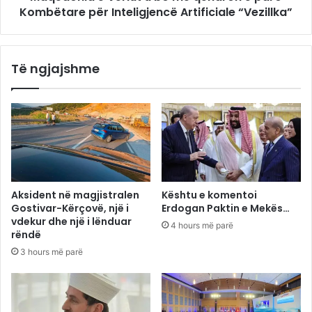
Kombëtare për Inteligjencë Artificiale “Vezillka”
Të ngjajshme
Aksident në magjistralen
Kështu e komentoi
Gostivar-Kërçovë, një i
Erdogan Paktin e Mekës…
vdekur dhe një i lënduar
4 hours më parë
rëndë
3 hours më parë