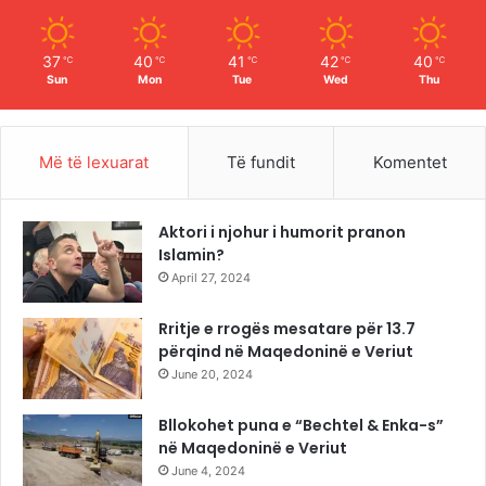
m
37
40
41
42
40
℃
℃
℃
℃
℃
Sun
Mon
Tue
Wed
Thu
Më të lexuarat
Të fundit
Komentet
Aktori i njohur i humorit pranon
Islamin?
April 27, 2024
Rritje e rrogës mesatare për 13.7
përqind në Maqedoninë e Veriut
June 20, 2024
Bllokohet puna e “Bechtel & Enka-s”
në Maqedoninë e Veriut
June 4, 2024