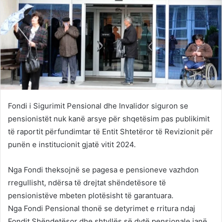
Fondi i Sigurimit Pensional dhe Invalidor siguron se
pensionistët nuk kanë arsye për shqetësim pas publikimit
të raportit përfundimtar të Entit Shtetëror të Revizionit për
punën e institucionit gjatë vitit 2024.
Nga Fondi theksojnë se pagesa e pensioneve vazhdon
rregullisht, ndërsa të drejtat shëndetësore të
pensionistëve mbeten plotësisht të garantuara.
Nga Fondi Pensional thonë se detyrimet e rritura ndaj
Fondit Shëndetësor dhe shtyllës së dytë pensionale janë