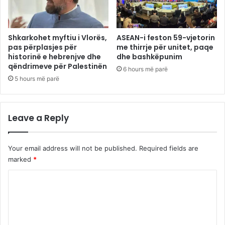
Shkarkohet myftiu i Vlorës,
ASEAN-i feston 59-vjetorin
pas përplasjes për
me thirrje për unitet, paqe
historinë e hebrenjve dhe
dhe bashkëpunim
qëndrimeve për Palestinën
6 hours më parë
5 hours më parë
Leave a Reply
Your email address will not be published.
Required fields are
marked
*
C
o
m
m