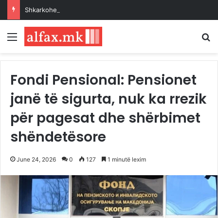
Shkarkohet myftiu i Vlorës, pas përplasjes për historinë e hebrenjve dhe qëndrimeve për Palestinën
Menu
K
Fondi Pensional: Pensionet
janë të sigurta, nuk ka rrezik
për pagesat dhe shërbimet
shëndetësore
June 24, 2026
0
127
1 minutë lexim