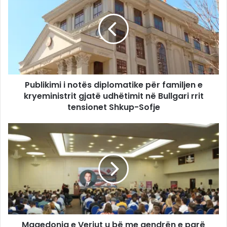
Publikimi i notës diplomatike për familjen e
kryeministrit gjatë udhëtimit në Bullgari rrit
tensionet Shkup-Sofje
Maqedonia e Veriut u bë me qendrën e parë