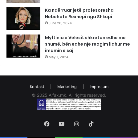
Ka ndërruar jetë profesoresha
Nebehate Rexhepi nga Shkupi
June 26, 2024
Myftinia e Velesit shkreton edhe më
shumë, bën edhe një reagim lidhur me
imamin e saj
May 7, 2024
Kontakt
|
Marketing
|
Impresum
© 2025 Alfax.mk. All rights reserved.
Facebook
YouTube
Instagram
TikTok