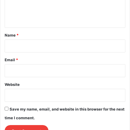
e
n
t
*
Name
*
Email
*
Website
Save my name, email, and website in this browser for the next
time I comment.