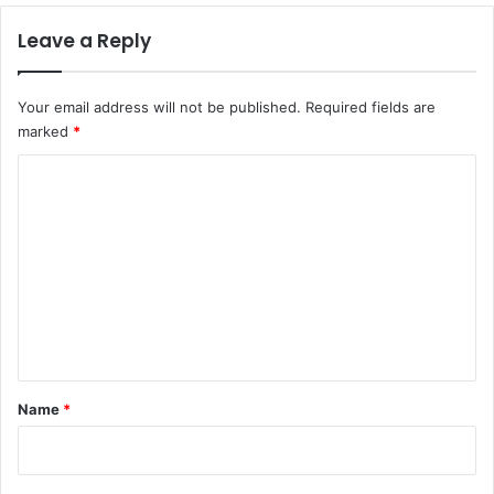
Leave a Reply
Your email address will not be published.
Required fields are
marked
*
C
o
m
m
e
n
t
*
Name
*