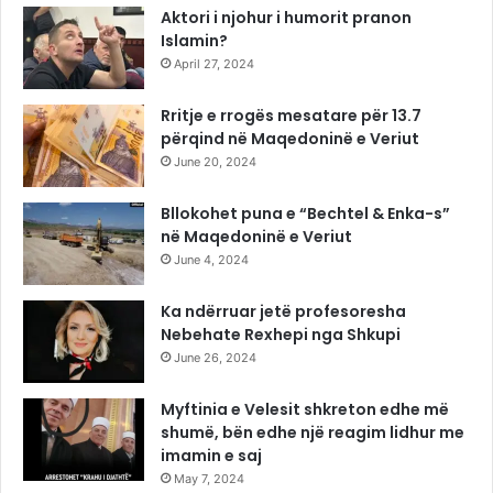
Aktori i njohur i humorit pranon
Islamin?
April 27, 2024
Rritje e rrogës mesatare për 13.7
përqind në Maqedoninë e Veriut
June 20, 2024
Bllokohet puna e “Bechtel & Enka-s”
në Maqedoninë e Veriut
June 4, 2024
Ka ndërruar jetë profesoresha
Nebehate Rexhepi nga Shkupi
June 26, 2024
Myftinia e Velesit shkreton edhe më
shumë, bën edhe një reagim lidhur me
imamin e saj
May 7, 2024