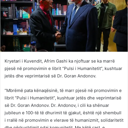
Kryetari i Kuvendit, Afrim Gashi ka njoftuar se ka marrë
pjesë në promovimin e librit “Pulsi i Humanitetit”, kushtuar
jetës dhe veprimtarisë së Dr. Goran Andonov.
“Mbrëmë pata kënaqësinë, të marr pjesë në promovimin e
librit “Pulsi i Humanitetit”, kushtuar jetës dhe veprimtarisë
së Dr. Goran Andonov. Dr. Andonov, i cili ka shënuar
jubileun e 100-të të dhurimit të gjakut, është një shembull
i rrallë në promovimin e vlerave të humanizmit, solidaritetit
dhe përkushtimit ndaj komunitetit. Me këtë rast, e