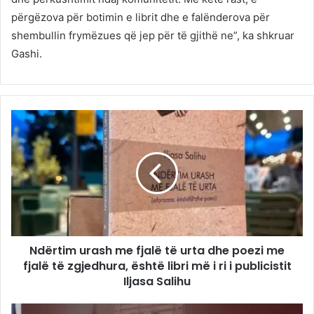
përgëzova për botimin e librit dhe e falënderova për
shembullin frymëzues që jep për të gjithë ne”, ka shkruar
Gashi.
Ndërtim urash me fjalë të urta dhe poezi me
fjalë të zgjedhura, është libri më i ri i publicistit
Iljasa Salihu