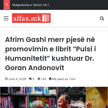
Maqedonia e Veriut në fazën portokalli, temperatura deri në 40 gradë
Menu
K
Afrim Gashi merr pjesë në
promovimin e librit “Pulsi i
Humanitetit” kushtuar Dr.
Goran Andonovit
June 4, 2026
0
130
Më pakë se 1 min