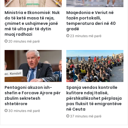
Ministria e Ekonomisë: Nuk
Maqedonia e Veriut në
do të ketë masa të reja,
fazën portokalli,
çmimet e ushqimeve janë
temperatura deri në 40
më të ulta për të dytin
gradë
muaj radhazi
23 minutes më parë
20 minutes më parë
Pentagoni akuzon ish-
Spanja vendos kontrolle
shefin e Forcave Ajrore për
kufitare ndaj Italisë,
zbulim sekretesh
përshkallëzohet përplasja
shtetërore
pas fluksit të emigrantëve
në Ceuta
30 minutes më parë
37 minutes më parë