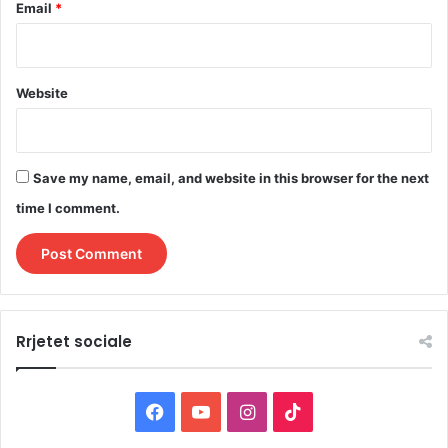
Email
*
Website
Save my name, email, and website in this browser for the next
time I comment.
Rrjetet sociale
F
Y
I
T