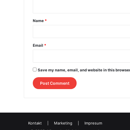
n
t
*
Name
*
Email
*
Save my name, email, and website in this browser
Kontakt
|
Marketing
|
Impresum