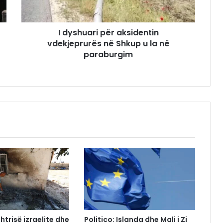
I dyshuari për aksidentin
vdekjeprurës në Shkup u la në
paraburgim
htrisë izraelite dhe
Politico: Islanda dhe Mali i Zi