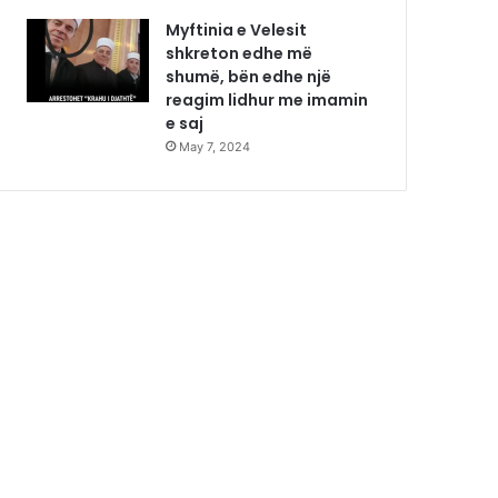
Myftinia e Velesit
shkreton edhe më
shumë, bën edhe një
reagim lidhur me imamin
e saj
May 7, 2024