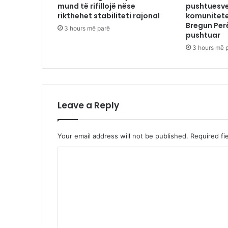
mund të rifillojë nëse
pushtuesve
rikthehet stabiliteti rajonal
komunitete
Bregun Per
3 hours më parë
pushtuar
3 hours më 
Leave a Reply
Your email address will not be published.
Required fi
C
o
m
m
e