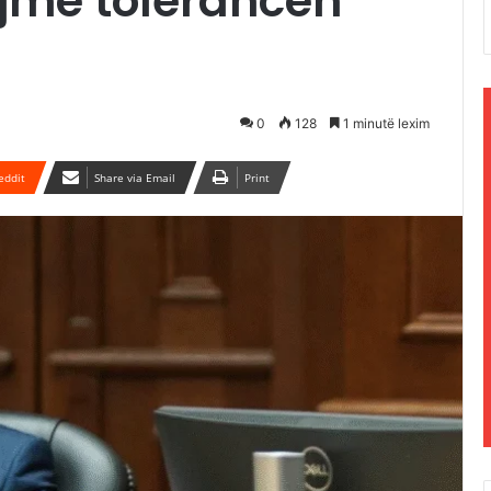
ajmë tolerancën
0
128
1 minutë lexim
eddit
Share via Email
Print