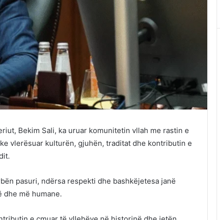
iut, Bekim Sali, ka uruar komunitetin vllah me rastin e
e vlerësuar kulturën, gjuhën, traditat dhe kontributin e
it.
përbën pasuri, ndërsa respekti dhe bashkëjetesa janë
të dhe më humane.
ntributin e çmuar të vllehëve në historinë dhe jetën