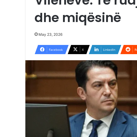
Vllehëve: Të ru
dhe miqësinë
May 23, 2026
Facebook
X
LinkedIn
R