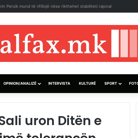
izraelite dhe pushtuesve synojnë 5 komunitete palestineze në Bregun 
OPINION/ANALIZË
INTERVISTA
KULTURË
SPORT
FOT
Sali uron Ditën e