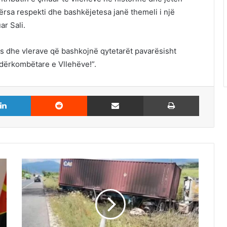
dërsa respekti dhe bashkëjetesa janë themeli i një
r Sali.
cës dhe vlerave që bashkojnë qytetarët pavarësisht
Ndërkombëtare e Vllehëve!”.
LinkedIn
Reddit
Share via Email
Print