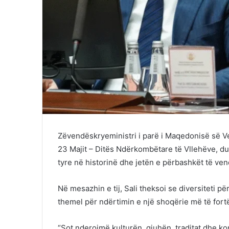
Zëvendëskryeministri i parë i Maqedonisë së Ver
23 Majit – Ditës Ndërkombëtare të Vllehëve, duk
tyre në historinë dhe jetën e përbashkët të vend
Në mesazhin e tij, Sali theksoi se diversiteti 
themel për ndërtimin e një shoqërie më të for
“Sot nderojmë kulturën, gjuhën, traditat dhe ko