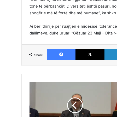
tonë të përbashkët. Diversiteti është pasuri, n
shoqërie më të fortë dhe më humane”, ka shkrua
Ai bëri thirrje për ruajtjen e miqësisë, toleran
dallimeve, duke uruar: “Gëzuar 23 Maji – Dita 
Facebook
X
Share