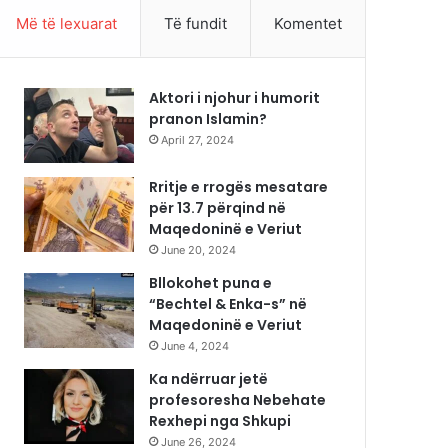
Më të lexuarat
Të fundit
Komentet
Aktori i njohur i humorit
pranon Islamin?
April 27, 2024
Rritje e rrogës mesatare
për 13.7 përqind në
Maqedoninë e Veriut
June 20, 2024
Bllokohet puna e
“Bechtel & Enka-s” në
Maqedoninë e Veriut
June 4, 2024
Ka ndërruar jetë
profesoresha Nebehate
Rexhepi nga Shkupi
June 26, 2024