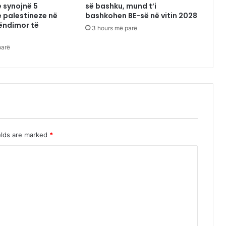
 synojnë 5
së bashku, mund t’i
 palestineze në
bashkohen BE-së në vitin 2028
ëndimor të
3 hours më parë
parë
elds are marked
*