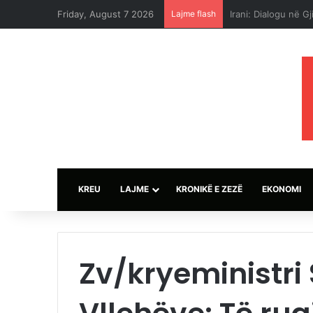
Friday, August 7 2026
Lajme flash
Sulmet e ushtrisë 
KREU
LAJME
KRONIKË E ZEZË
EKONOMI
Zv/kryeministri 