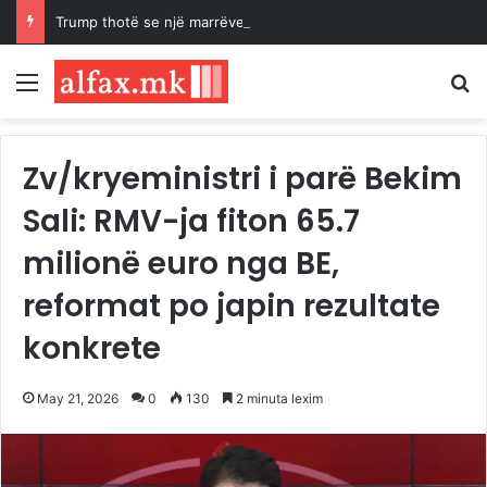
Trump thotë se një marrëveshje për rihapjen e Ngushticës së Hormuzit mund të arrihet “së shpejti”
Menu
K
Zv/kryeministri i parë Bekim
Sali: RMV-ja fiton 65.7
milionë euro nga BE,
reformat po japin rezultate
konkrete
May 21, 2026
0
130
2 minuta lexim