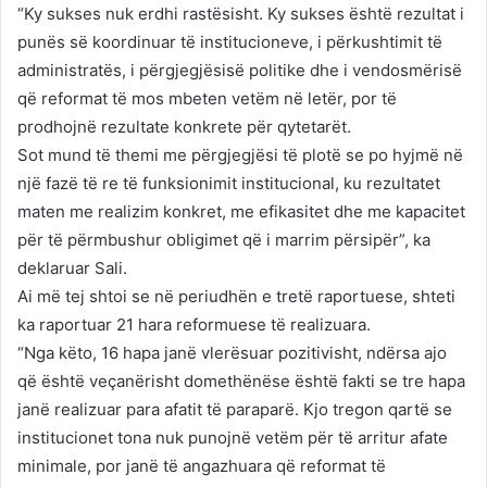
“Ky sukses nuk erdhi rastësisht. Ky sukses është rezultat i
punës së koordinuar të institucioneve, i përkushtimit të
administratës, i përgjegjësisë politike dhe i vendosmërisë
që reformat të mos mbeten vetëm në letër, por të
prodhojnë rezultate konkrete për qytetarët.
Sot mund të themi me përgjegjësi të plotë se po hyjmë në
një fazë të re të funksionimit institucional, ku rezultatet
maten me realizim konkret, me efikasitet dhe me kapacitet
për të përmbushur obligimet që i marrim përsipër”, ka
deklaruar Sali.
Ai më tej shtoi se në periudhën e tretë raportuese, shteti
ka raportuar 21 hara reformuese të realizuara.
“Nga këto, 16 hapa janë vlerësuar pozitivisht, ndërsa ajo
që është veçanërisht domethënëse është fakti se tre hapa
janë realizuar para afatit të paraparë. Kjo tregon qartë se
institucionet tona nuk punojnë vetëm për të arritur afate
minimale, por janë të angazhuara që reformat të