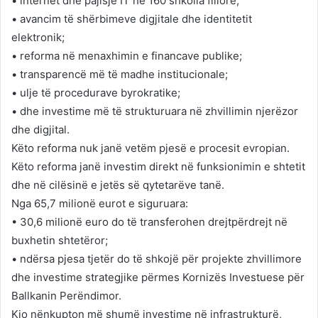
• internet dhe pajisje IT në 160 shkolla fillore;
• avancim të shërbimeve digjitale dhe identitetit
elektronik;
• reforma në menaxhimin e financave publike;
• transparencë më të madhe institucionale;
• ulje të procedurave byrokratike;
• dhe investime më të strukturuara në zhvillimin njerëzor
dhe digjital.
Këto reforma nuk janë vetëm pjesë e procesit evropian.
Këto reforma janë investim direkt në funksionimin e shtetit
dhe në cilësinë e jetës së qytetarëve tanë.
Nga 65,7 milionë eurot e siguruara:
• 30,6 milionë euro do të transferohen drejtpërdrejt në
buxhetin shtetëror;
• ndërsa pjesa tjetër do të shkojë për projekte zhvillimore
dhe investime strategjike përmes Kornizës Investuese për
Ballkanin Perëndimor.
Kjo nënkupton më shumë investime në infrastrukturë,