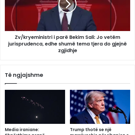
Zv/kryeministri i parë Bekim Sali: Jo vetëm
jurisprudenca, edhe shumë tema tjera do gjejnë
zgjidhje
Të ngjajshme
Media iraniane:
Trump thotë se një