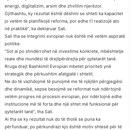
energji, digjitalizim, arsim dhe zhvillim njerëzor.
Gjithashtu, ky rezultat është dëshmi se shteti ka kapacitet
jo vetëm të planifikojë reforma, por edhe t’i realizojë ato
në praktikë”, ka deklaruar Sali.
Sali tha se Integrimi evropian nuk është më vetëm aspiratë
politike.
“Sot ai po shndërrohet në investime konkrete, mbështetje
reale dhe mundësi të drejtpërdrejta për qytetarët tanë.
Rruga drejt Bashkimit Evropian mbetet prioriteti ynë
strategjik dhe përkushtim afatgjatë i shtetit.
Ne do të vazhdojmë të punojmë me të njëjtën përgjegjësi
dhe dinamikë, sepse besojmë se reformat nuk ndërtojnë
vetëm progres në procesin evropian, por ndërtojnë edhe
institucione më të forta dhe një shtet më funksional për
qytetarët tanë”, tha Sali.
Ai tha se ky rezultat nuk do të thotë se puna ka
përfunduar, po përkundrazi kjo është motiv shtesë për të