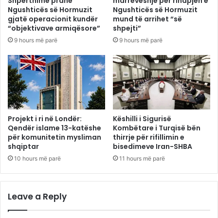
Shpërthime pranë
marrëveshje për rihapjen e
Ngushticës së Hormuzit
Ngushticës së Hormuzit
gjatë operacionit kundër
mund të arrihet “së
“objektivave armiqësore”
shpejti”
9 hours më parë
9 hours më parë
Projekt i ri në Londër:
Këshilli i Sigurisë
Qendër islame 13-katëshe
Kombëtare i Turqisë bën
për komunitetin mysliman
thirrje për rifillimin e
shqiptar
bisedimeve Iran-SHBA
10 hours më parë
11 hours më parë
Leave a Reply