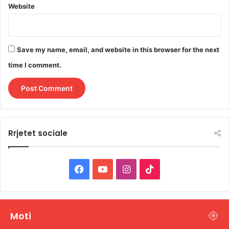
Website
Save my name, email, and website in this browser for the next
time I comment.
Rrjetet sociale
F
Y
I
T
a
o
n
i
c
u
s
k
Moti