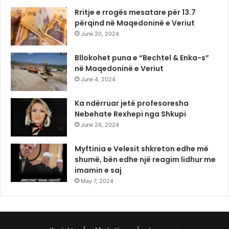
Rritje e rrogës mesatare për 13.7
përqind në Maqedoninë e Veriut
June 20, 2024
Bllokohet puna e “Bechtel & Enka-s”
në Maqedoninë e Veriut
June 4, 2024
Ka ndërruar jetë profesoresha
Nebehate Rexhepi nga Shkupi
June 26, 2024
Myftinia e Velesit shkreton edhe më
shumë, bën edhe një reagim lidhur me
imamin e saj
May 7, 2024