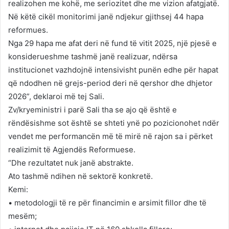
realizohen me kohë, me seriozitet dhe me vizion afatgjatë.
Në këtë cikël monitorimi janë ndjekur gjithsej 44 hapa
reformues.
Nga 29 hapa me afat deri në fund të vitit 2025, një pjesë e
konsiderueshme tashmë janë realizuar, ndërsa
institucionet vazhdojnë intensivisht punën edhe për hapat
që ndodhen në grejs-period deri në qershor dhe dhjetor
2026”, deklaroi më tej Sali.
Zv/kryeministri i parë Sali tha se ajo që është e
rëndësishme sot është se shteti ynë po pozicionohet ndër
vendet me performancën më të mirë në rajon sa i përket
realizimit të Agjendës Reformuese.
“Dhe rezultatet nuk janë abstrakte.
Ato tashmë ndihen në sektorë konkretë.
Kemi:
• metodologji të re për financimin e arsimit fillor dhe të
mesëm;