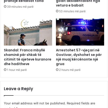
pranojë kërkesat tona
godit aksidentalisht nga
vetura e babait
39 minutes më parë
53 minutes më parë
Skandal: Franca mbyllë
Arrestohet 57-vjeçari në
xhaminë për shkak të
Gostivar, dyshohet se për
citimit të ajeteve kuranore
një muaj kërcënonte një
dhe haditheve
grua
1 hour më parë
2 hours më parë
Leave a Reply
Your email address will not be published.
Required fields are