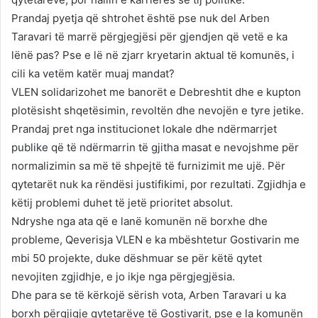
Prandaj pyetja që shtrohet është pse nuk del Arben
Taravari të marrë përgjegjësi për gjendjen që vetë e ka
lënë pas? Pse e lë në zjarr kryetarin aktual të komunës, i
cili ka vetëm katër muaj mandat?
VLEN solidarizohet me banorët e Debreshtit dhe e kupton
plotësisht shqetësimin, revoltën dhe nevojën e tyre jetike.
Prandaj pret nga institucionet lokale dhe ndërmarrjet
publike që të ndërmarrin të gjitha masat e nevojshme për
normalizimin sa më të shpejtë të furnizimit me ujë. Për
qytetarët nuk ka rëndësi justifikimi, por rezultati. Zgjidhja e
këtij problemi duhet të jetë prioritet absolut.
Ndryshe nga ata që e lanë komunën në borxhe dhe
probleme, Qeverisja VLEN e ka mbështetur Gostivarin me
mbi 50 projekte, duke dëshmuar se për këtë qytet
nevojiten zgjidhje, e jo ikje nga përgjegjësia.
Dhe para se të kërkojë sërish vota, Arben Taravari u ka
borxh përgjigje qytetarëve të Gostivarit, pse e la komunën