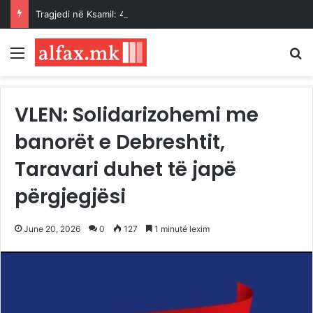
Tragjedi në Ksamil: 4-vjeçarja humb jetën pasi u godit aksidentalisht nga vetura e babait
Menu
K
VLEN: Solidarizohemi me
banorët e Debreshtit,
Taravari duhet të japë
përgjegjësi
June 20, 2026
0
127
1 minutë lexim