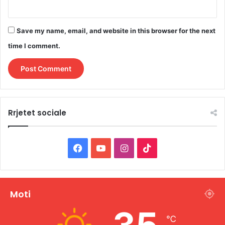
Save my name, email, and website in this browser for the next
time I comment.
Rrjetet sociale
F
Y
I
T
a
o
n
i
c
u
s
k
Moti
e
T
t
T
℃