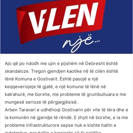
Ajo që po ndodh me ujin e pijshëm në Debresht është
skandaloze. Tregon gjendjen kaotike në të cilën është
lënë Komuna e Gostivarit. Është pasojë e një
keqqeverisjeje të gjatë, e një komune të lënë në
katrahurë, me borxhe, me probleme të grumbulluara e me
mungesë serioze të përgjegjësisë.
Arben Taravari e udhëhoqi Gostivarin për vite të tëra dhe e
la komunën në gjendje të rëndë. E zhyti në borxhe, e la me
probleme infrastrukturore sepse nuk e kishte hallin e
qytetarëve, por hallin e karrierës së tij politike.