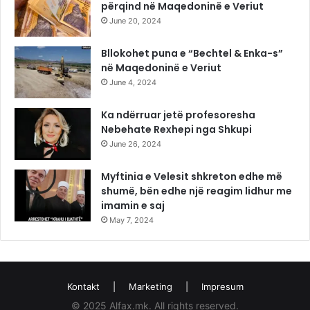
përqind në Maqedoninë e Veriut
June 20, 2024
Bllokohet puna e “Bechtel & Enka-s”
në Maqedoninë e Veriut
June 4, 2024
Ka ndërruar jetë profesoresha
Nebehate Rexhepi nga Shkupi
June 26, 2024
Myftinia e Velesit shkreton edhe më
shumë, bën edhe një reagim lidhur me
imamin e saj
May 7, 2024
Kontakt
|
Marketing
|
Impresum
© 2025 Alfax.mk. All rights reserved.