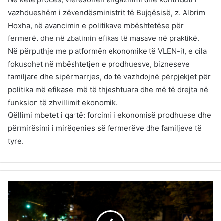
vazhdueshëm i zëvendësministrit të Bujqësisë, z. Albrim
Hoxha, në avancimin e politikave mbështetëse për
fermerët dhe në zbatimin efikas të masave në praktikë.
Në përputhje me platformën ekonomike të VLEN-it, e cila
fokusohet në mbështetjen e prodhuesve, bizneseve
familjare dhe sipërmarrjes, do të vazhdojnë përpjekjet për
politika më efikase, më të thjeshtuara dhe më të drejta në
funksion të zhvillimit ekonomik.
Qëllimi mbetet i qartë: forcimi i ekonomisë prodhuese dhe
përmirësimi i mirëqenies së fermerëve dhe familjeve të
tyre.