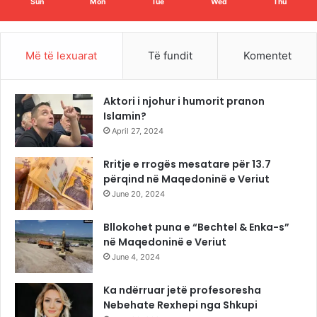
Sun
Mon
Tue
Wed
Thu
Më të lexuarat
Të fundit
Komentet
Aktori i njohur i humorit pranon
Islamin?
April 27, 2024
Rritje e rrogës mesatare për 13.7
përqind në Maqedoninë e Veriut
June 20, 2024
Bllokohet puna e “Bechtel & Enka-s”
në Maqedoninë e Veriut
June 4, 2024
Ka ndërruar jetë profesoresha
Nebehate Rexhepi nga Shkupi