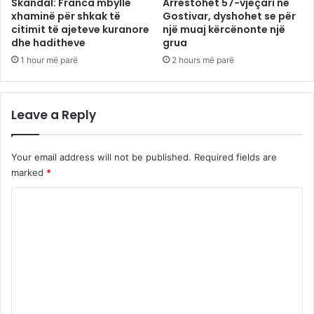
Skandal: Franca mbyllë
Arrestohet 57-vjeçari në
xhaminë për shkak të
Gostivar, dyshohet se për
citimit të ajeteve kuranore
një muaj kërcënonte një
dhe haditheve
grua
1 hour më parë
2 hours më parë
Leave a Reply
Your email address will not be published.
Required fields are
marked
*
C
o
m
m
e
n