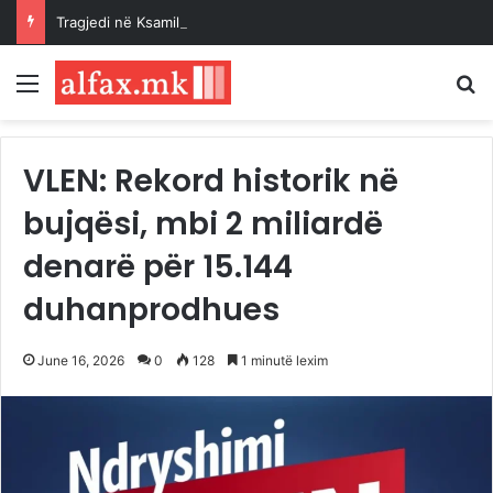
Tragjedi në Ksamil: 4-vjeçarja humb jetën pasi u godit aksidentalisht nga vetura e babait
Menu
K
VLEN: Rekord historik në
bujqësi, mbi 2 miliardë
denarë për 15.144
duhanprodhues
June 16, 2026
0
128
1 minutë lexim