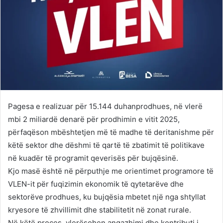
Pagesa e realizuar për 15.144 duhanprodhues, në vlerë
mbi 2 miliardë denarë për prodhimin e vitit 2025,
përfaqëson mbështetjen më të madhe të deritanishme për
këtë sektor dhe dëshmi të qartë të zbatimit të politikave
në kuadër të programit qeverisës për bujqësinë.
Kjo masë është në përputhje me orientimet programore të
VLEN-it për fuqizimin ekonomik të qytetarëve dhe
sektorëve prodhues, ku bujqësia mbetet një nga shtyllat
kryesore të zhvillimit dhe stabilitetit në zonat rurale.
Në këtë proces, vlerësohen angazhimi dhe kontributi i