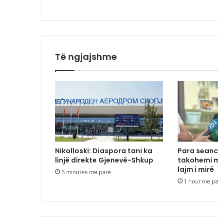
Të ngjajshme
Nikolloski: Diaspora tani ka
Para seanc
linjë direkte Gjenevë-Shkup
takohemi m
lajm i mirë
6 minutes më parë
1 hour më p