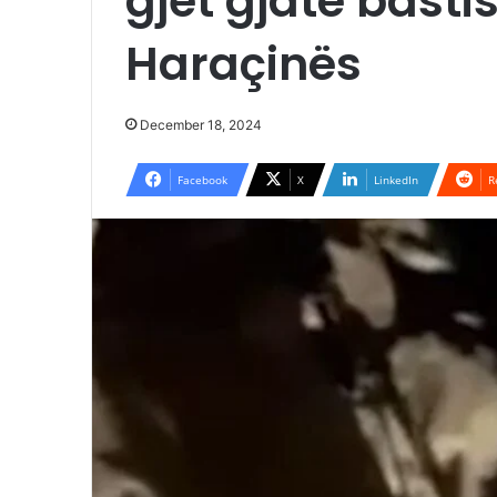
gjet gjatë basti
Haraçinës
December 18, 2024
Facebook
X
LinkedIn
R