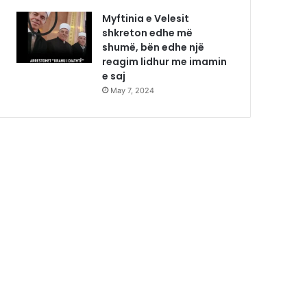
Myftinia e Velesit
shkreton edhe më
shumë, bën edhe një
reagim lidhur me imamin
e saj
May 7, 2024