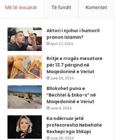
Më të lexuarat
Të fundit
Komentet
Aktori i njohur i humorit
pranon Islamin?
April 27, 2024
Rritje e rrogës mesatare
për 13.7 përqind në
Maqedoninë e Veriut
June 20, 2024
Bllokohet puna e
“Bechtel & Enka-s” në
Maqedoninë e Veriut
June 4, 2024
Ka ndërruar jetë
profesoresha Nebehate
Rexhepi nga Shkupi
June 26, 2024