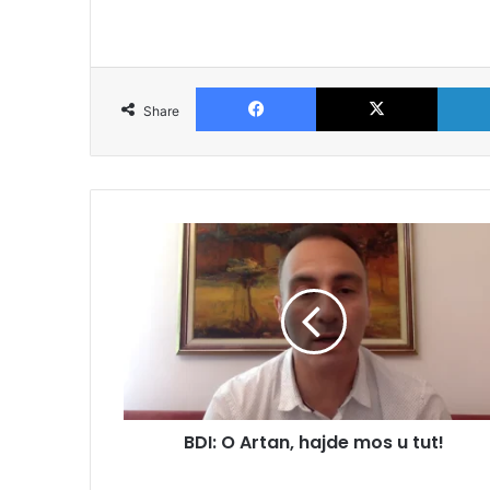
Facebook
X
Share
BDI: O Artan, hajde mos u tut!