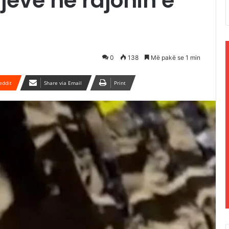
sjeve në rajonin e
0
138
Më pakë se 1 min
eddit
Share via Email
Print