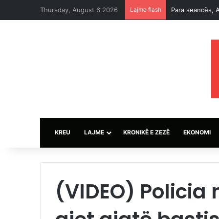
Thursday, August 6 2026
Lajme flash
Para seancës, A
KREU
LAJME
KRONIKË E ZEZË
EKONOMI
(VIDEO) Policia 