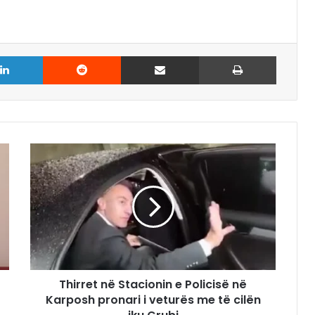
LinkedIn
Reddit
Share via Email
Print
Thirret në Stacionin e Policisë në
Karposh pronari i veturës me të cilën