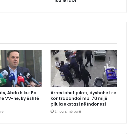
iku Grubi
ës, Abdixhiku: Po
Arrestohet piloti, dyshohet se
e VV-në, ky është
kontrabandoi mbi 70 mijë
pilula ekstazi në Indonezi
arë
2 hours më parë