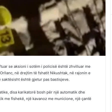
ar se aksioni i sotëm i policisë është zhvilluar me
 Orllanc, në drejtim të fshatit Nikushtak, në rajonin e
 saktësisht është gjetur pas bastisjeve.
tike, disa karikatorë bosh për një automatik dhe
atik me fishekë, një kavanoz me municione, një çantë