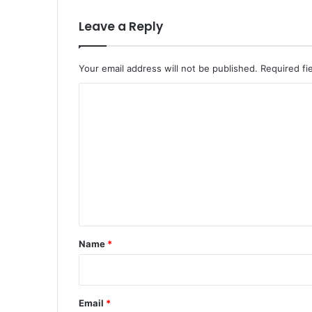
Leave a Reply
Your email address will not be published.
Required fi
C
o
m
m
e
n
t
*
Name
*
Email
*