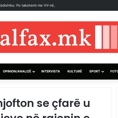
bdixhiku: Po takohemi me VV-në, ky është lajm i mirë
OPINION/ANALIZË
INTERVISTA
KULTURË
SPORT
FOT
njofton se çfarë u