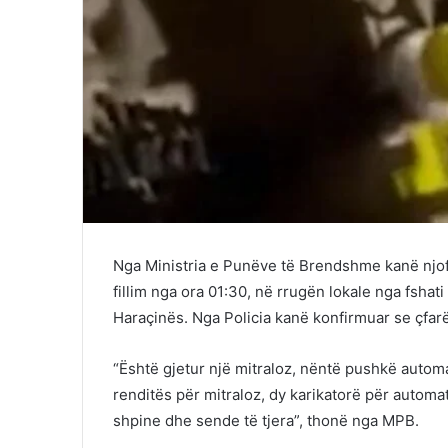
Nga Ministria e Punëve të Brendshme kanë njoftu
fillim nga ora 01:30, në rrugën lokale nga fshati
Haraçinës. Nga Policia kanë konfirmuar se çfarë
“Është gjetur një mitraloz, nëntë pushkë automa
renditës për mitraloz, dy karikatorë për autom
shpine dhe sende të tjera”, thonë nga MPB.