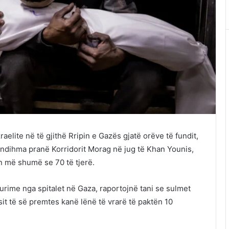
aelite në të gjithë Rripin e Gazës gjatë orëve të fundit,
 ndihma pranë Korridorit Morag në jug të Khan Younis,
n më shumë se 70 të tjerë.
burime nga spitalet në Gaza, raportojnë tani se sulmet
sit të së premtes kanë lënë të vrarë të paktën 10