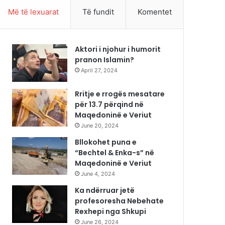
Më të lexuarat
Të fundit
Komentet
Aktori i njohur i humorit
pranon Islamin?
April 27, 2024
Rritje e rrogës mesatare
për 13.7 përqind në
Maqedoninë e Veriut
June 20, 2024
Bllokohet puna e
“Bechtel & Enka-s” në
Maqedoninë e Veriut
June 4, 2024
Ka ndërruar jetë
profesoresha Nebehate
Rexhepi nga Shkupi
June 26, 2024