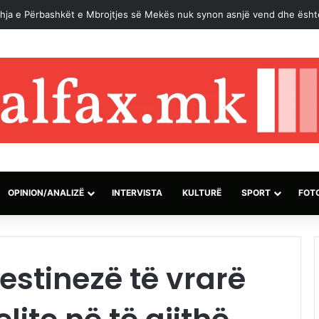
hja e Përbashkët e Mbrojtjes së Mekës nuk synon asnjë vend dhe është
OPINION/ANALIZË
INTERVISTA
KULTURË
SPORT
FOT
estinezë të vrarë