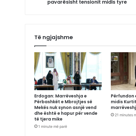
pavarësisht tensionit midis tyre
Të ngjajshme
Erdogan: Marrëveshja e
Përfundon 
Përbashkët e Mbrojtjes së
midis Kurti
Mekës nuk synon asnjë vend
marrëveshj
dhe është e hapur për vende
21 minutes 
të tjera mike
1 minute më parë