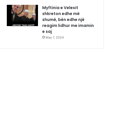
Myftinia e Velesit
shkreton edhe më
shumë, bën edhe një
reagim lidhur me imamin
e saj
May 7, 2024