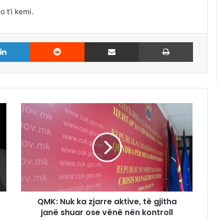
 t’i kemi.
LinkedIn
Reddit
Share via Email
Print
QMK: Nuk ka zjarre aktive, të gjitha
janë shuar ose vënë nën kontroll