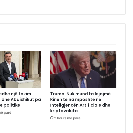
edhe një takim
Trump: Nuk mund ta lejojmë
t dhe Abdixhikut pa
Kinën të na mposhtë në
e politike
Inteligjencën Artificiale dhe
kriptovaluta
më parë
2 hours më parë