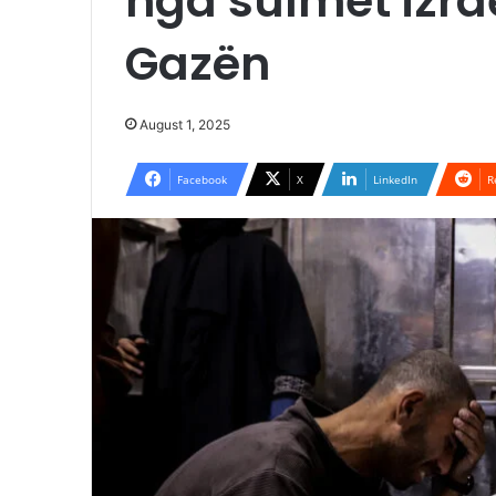
nga sulmet izrae
Gazën
August 1, 2025
Facebook
X
LinkedIn
R