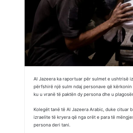
Al Jazeera ka raportuar për sulmet e ushtrisë izr
përfshirë një sulm ndaj personave që kërkonin
ku u vranë të paktën dy persona dhe u plagosë
Kolegët tanë të Al Jazeera Arabic, duke cituar 
izraelite të kryera që nga orët e para të mëngje
persona deri tani.