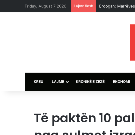
Friday, August 7 2026
Lajme flash
Erdogan: Marrëves
KREU
LAJME
KRONIKË E ZEZË
EKONOMI
Të paktën 10 pal