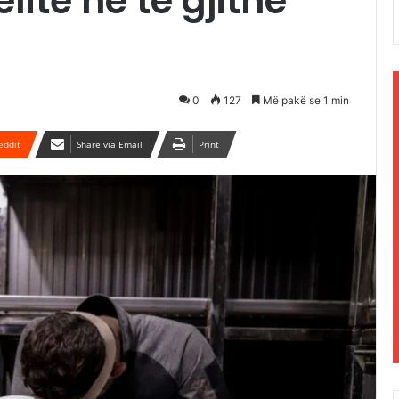
lite në të gjithë
0
127
Më pakë se 1 min
eddit
Share via Email
Print