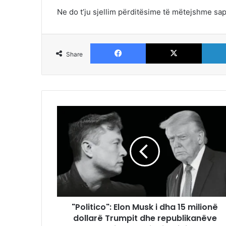
Ne do t’ju sjellim përditësime të mëtejshme sapo
Facebook
X
Share
"Politico": Elon Musk i dha 15 milionë
dollarë Trumpit dhe republikanëve