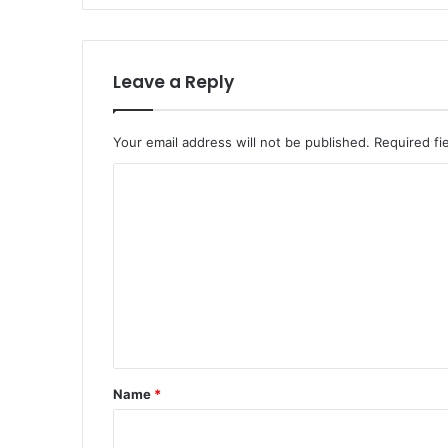
Leave a Reply
Your email address will not be published.
Required fi
C
o
m
m
e
n
t
*
Name
*