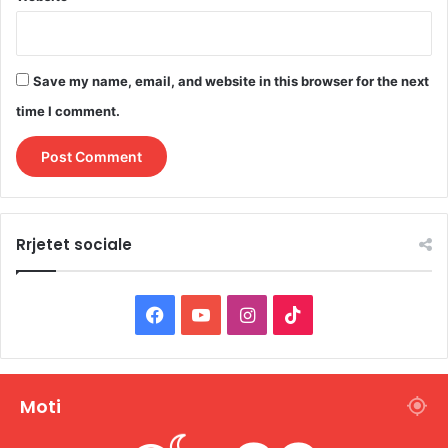
Save my name, email, and website in this browser for the next
time I comment.
Rrjetet sociale
F
Y
I
T
a
o
n
i
c
u
s
k
Moti
e
T
t
T