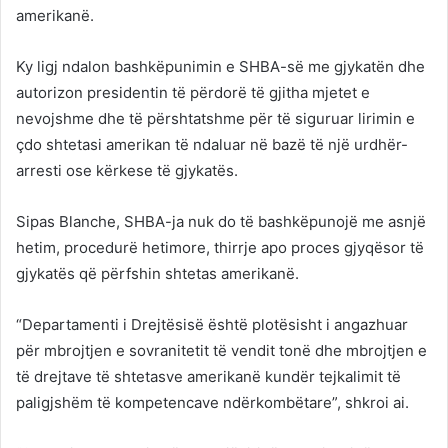
amerikanë.
Ky ligj ndalon bashkëpunimin e SHBA-së me gjykatën dhe
autorizon presidentin të përdorë të gjitha mjetet e
nevojshme dhe të përshtatshme për të siguruar lirimin e
çdo shtetasi amerikan të ndaluar në bazë të një urdhër-
arresti ose kërkese të gjykatës.
Sipas Blanche, SHBA-ja nuk do të bashkëpunojë me asnjë
hetim, procedurë hetimore, thirrje apo proces gjyqësor të
gjykatës që përfshin shtetas amerikanë.
“Departamenti i Drejtësisë është plotësisht i angazhuar
për mbrojtjen e sovranitetit të vendit tonë dhe mbrojtjen e
të drejtave të shtetasve amerikanë kundër tejkalimit të
paligjshëm të kompetencave ndërkombëtare”, shkroi ai.