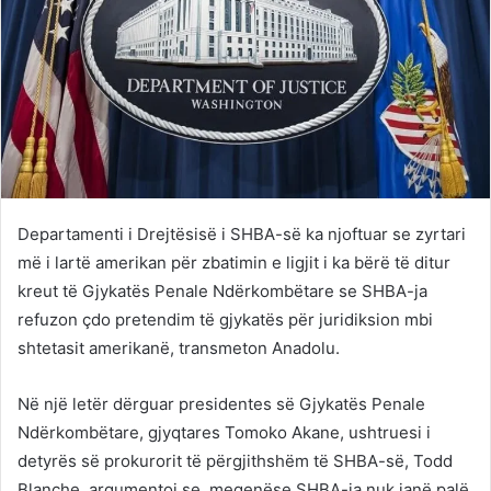
Departamenti i Drejtësisë i SHBA-së ka njoftuar se zyrtari
më i lartë amerikan për zbatimin e ligjit i ka bërë të ditur
kreut të Gjykatës Penale Ndërkombëtare se SHBA-ja
refuzon çdo pretendim të gjykatës për juridiksion mbi
shtetasit amerikanë, transmeton Anadolu.
Në një letër dërguar presidentes së Gjykatës Penale
Ndërkombëtare, gjyqtares Tomoko Akane, ushtruesi i
detyrës së prokurorit të përgjithshëm të SHBA-së, Todd
Blanche, argumentoi se, meqenëse SHBA-ja nuk janë palë