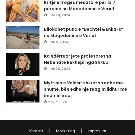
Rritje e rrogës mesatare për 13.7
përqind në Maqedoninë e Veriut
June 20, 2024
Bllokohet puna e “Bechtel & Enka-s”
në Maqedoninë e Veriut
June 4, 2024
Ka ndërruar jetë profesoresha
Nebehate Rexhepi nga Shkupi
June 26, 2024
Myftinia e Velesit shkreton edhe më
shumë, bën edhe një reagim lidhur me
imamin e saj
May 7, 2024
Kontakt
|
Marketing
|
Impresum