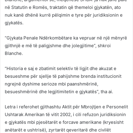
në Statutin e Romës, traktatin që themeloi gjykatën, ato
nuk kanë dhënë kurrë pëlqimin e tyre për juridiksionin e
gjykatës.
“Gjykata Penale Ndërkombëtare ka vepruar në një mënyrë
gjithnjë e më të paligjshme dhe jolegjitime”, shkroi
Blanche.
“Historia e saj e zbatimit selektiv të ligjit dhe akuzat e
besueshme për sjellje të pahijshme brenda institucionit
ngrejnë dyshime serioze mbi paanshmërinë,
besueshmërinë dhe legjitimitetin e gjykatës”, tha ai.
Letra i referohet gjithashtu Aktit për Mbrojtjen e Personelit
Ushtarak Amerikan të vitit 2002, i cili refuzon juridiksionin
e gjykatës mbi pjesëtarët e forcave amerikane (kryesisht
anëtarët e ushtrisë), zyrtarët qeveritarë dhe civilët