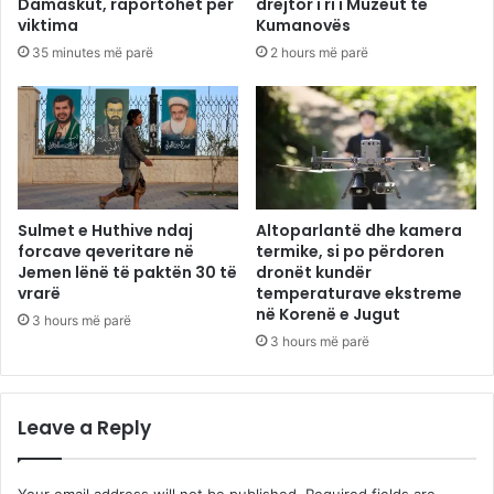
Damaskut, raportohet për
drejtor i ri i Muzeut të
viktima
Kumanovës
35 minutes më parë
2 hours më parë
Sulmet e Huthive ndaj
Altoparlantë dhe kamera
forcave qeveritare në
termike, si po përdoren
Jemen lënë të paktën 30 të
dronët kundër
vrarë
temperaturave ekstreme
në Korenë e Jugut
3 hours më parë
3 hours më parë
Leave a Reply