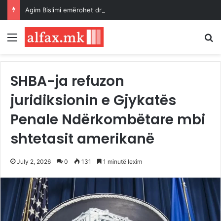
Agim Bislimi emërohet drejtor i ri i Muzeut të Kumanovës
Menu
K
SHBA-ja refuzon
juridiksionin e Gjykatës
Penale Ndërkombëtare mbi
shtetasit amerikanë
July 2, 2026
0
131
1 minutë lexim