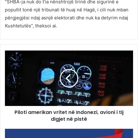
“SHBA-ja nuk do t’ia nënshtrojë lirinë dhe sigurinë e
popullit tonë një tribunali të huaj në Hagë, i cili nuk mban
përgjegjësi ndaj asnjë elektorati dhe nuk ka detyrim ndaj
Kushtetutës”, theksoi ai.
Piloti amerikan vritet në Indonezi, avioni i tij
digjet në pistë