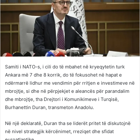
Samiti i NATO-s, i cili do të mbahet në kryeqytetin turk
Ankara më 7 dhe 8 korrik, do të fokusohet në hapat e
ndërmarrë lidhur me vendimin për rritjen e investimeve në
mbrojtje, si dhe në përpjekjet e aleancës për parandalim
dhe mbrojtje, tha Drejtori i Komunikimeve i Turqisë,
Burhanettin Duran, transmeton Anadolu.
Në një deklaratë, Duran tha se liderët pritet të diskutojnë
në nivel strategjik kërcënimet, rreziqet dhe sfidat
euroatlantike.