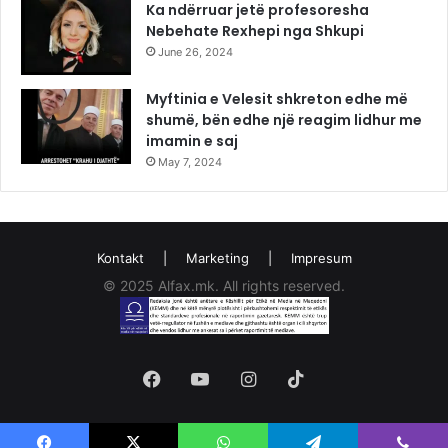
Ka ndërruar jetë profesoresha
Nebehate Rexhepi nga Shkupi
June 26, 2024
Myftinia e Velesit shkreton edhe më
shumë, bën edhe një reagim lidhur me
imamin e saj
May 7, 2024
Kontakt
|
Marketing
|
Impresum
© 2025 Alfax.mk. All rights reserved.
Facebook
YouTube
Instagram
TikTok