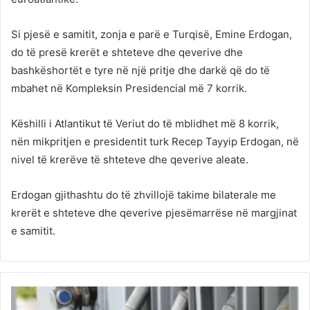
Si pjesë e samitit, zonja e parë e Turqisë, Emine Erdogan,
do të presë krerët e shteteve dhe qeverive dhe
bashkëshortët e tyre në një pritje dhe darkë që do të
mbahet në Kompleksin Presidencial më 7 korrik.
Këshilli i Atlantikut të Veriut do të mblidhet më 8 korrik,
nën mikpritjen e presidentit turk Recep Tayyip Erdogan, në
nivel të krerëve të shteteve dhe qeverive aleate.
Erdogan gjithashtu do të zhvillojë takime bilaterale me
krerët e shteteve dhe qeverive pjesëmarrëse në margjinat
e samitit.