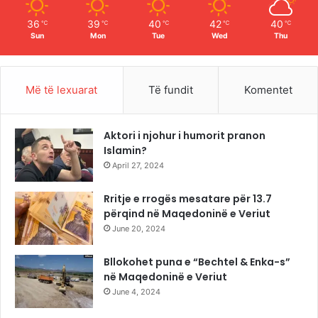
m
36
39
40
42
40
℃
℃
℃
℃
℃
Sun
Mon
Tue
Wed
Thu
Më të lexuarat
Të fundit
Komentet
Aktori i njohur i humorit pranon
Islamin?
April 27, 2024
Rritje e rrogës mesatare për 13.7
përqind në Maqedoninë e Veriut
June 20, 2024
Bllokohet puna e “Bechtel & Enka-s”
në Maqedoninë e Veriut
June 4, 2024