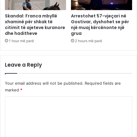
Skandal: Franca mbyllë
Arrestohet 57-vjeçari në
xhaminë për shkak të
Gostivar, dyshohet se për
citimit të ajeteve kuranore
një muaj kërcënonte një
dhe haditheve
grua
1 hour më parë
2 hours më parë
Leave a Reply
Your email address will not be published.
Required fields are
marked
*
C
o
m
m