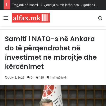
Tragjedi në Ksamil: 4-vjeçarja humb jetën pasi u godit aksidentalisht nga vetura e babait
Menu
K
Samiti i NATO-s në Ankara
do të përqendrohet në
investimet në mbrojtje dhe
kërcënimet
July 5, 2026
0
125
1 minutë lexim