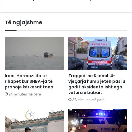
Të ngjajshme
Irani: Hormuzi do të
Tragjedi në Ksamil: 4-
rihapet kur SHBA-ja të
vjeçarja humb jetën pasi u
pranojë kërkesat tona
godit aksidentalisht nga
vetura e babait
24 minutes më parë
38 minutes më parë