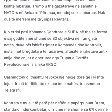
kishte mbaruar, Trump u tha gazetarëve në samitin e
NATO-s në Ankara: “Për mua, mendoj se ka mbaruar. Nuk
dua të merrem me ta”, sipas Reuters.
Kjo erdhi pasi Komanda Qendrore e SHBA-së tha se forcat
e saj goditën më shumë se 80 objektiva në Iran gjatë
natës, duke përfshirë rrjetet e komandës dhe kontrollit,
instalimet bregdetare të radarëve, aftësitë e raketave anti-
anije dhe anijet e operuara nga Trupat e Gardës
Revolucionare Islamike (IRGC).
Uashingtoni gjithashtu revokoi një heqje dorë që i kishte
lejuar Iranit të rifillonte eksportet e naftës, transmeton
Telegrafi.
Kontrata e muajit të parë për naftën e papërpunuar Brent,
standardi ndërkombëtar, u rrit me më shumë se 6% deri në