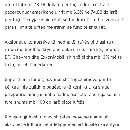
orën 11:45 në 78.79 dollarë për fuçi, ndërsa nafta e
papërpunuar amerikane u rrit me 6.3% në 74.88 dollarë
për fuçi. Të dyja kishin rënë së fundmi në rreth niveleve të
para fillimit të luftës me Iranin në fund të shkurtit.
Aksionet e kompanive të mëdha të naftës gjithashtu u
rritën me Shell në krye dhe duke u rritur me 5%, ndërsa
BP, Chevron dhe ExxonMobil ishin të gjitha mbi 3% më të
larta, herët të mërkurën.
Shpërthimi i fundit, pavarësisht angazhimeve për të
kërkuar një zgjidhje paqësore të konfliktit, ka shtuar
pasigurinë mbi çmimet e naftës pasi ato ranë nga kulmi i
tyre shumë mbi 100 dollarë gjatë luftës.
Kjo vjen gjithashtu mes shqetësimeve se mania për
aksionet e lidhura me inteligjencën artificiale i ka shtyrë