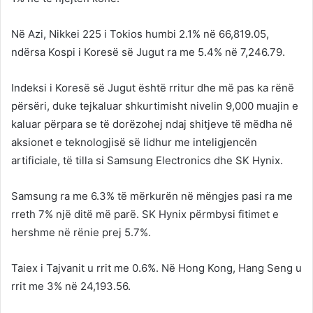
Në Azi, Nikkei 225 i Tokios humbi 2.1% në 66,819.05,
ndërsa Kospi i Koresë së Jugut ra me 5.4% në 7,246.79.
Indeksi i Koresë së Jugut është rritur dhe më pas ka rënë
përsëri, duke tejkaluar shkurtimisht nivelin 9,000 muajin e
kaluar përpara se të dorëzohej ndaj shitjeve të mëdha në
aksionet e teknologjisë së lidhur me inteligjencën
artificiale, të tilla si Samsung Electronics dhe SK Hynix.
Samsung ra me 6.3% të mërkurën në mëngjes pasi ra me
rreth 7% një ditë më parë. SK Hynix përmbysi fitimet e
hershme në rënie prej 5.7%.
Taiex i Tajvanit u rrit me 0.6%. Në Hong Kong, Hang Seng u
rrit me 3% në 24,193.56.