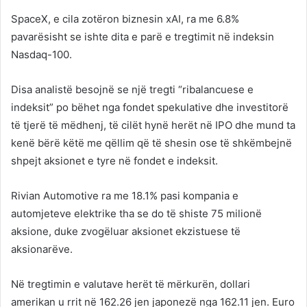
SpaceX, e cila zotëron biznesin xAI, ra me 6.8%
pavarësisht se ishte dita e parë e tregtimit në indeksin
Nasdaq-100.
Disa analistë besojnë se një tregti “ribalancuese e
indeksit” po bëhet nga fondet spekulative dhe investitorë
të tjerë të mëdhenj, të cilët hynë herët në IPO dhe mund ta
kenë bërë këtë me qëllim që të shesin ose të shkëmbejnë
shpejt aksionet e tyre në fondet e indeksit.
Rivian Automotive ra me 18.1% pasi kompania e
automjeteve elektrike tha se do të shiste 75 milionë
aksione, duke zvogëluar aksionet ekzistuese të
aksionarëve.
Në tregtimin e valutave herët të mërkurën, dollari
amerikan u rrit në 162.26 jen japonezë nga 162.11 jen. Euro