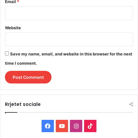
Email
*
Website
Save my name, email, and website in this browser for the next
time I comment.
Rrjetet sociale
F
Y
I
T