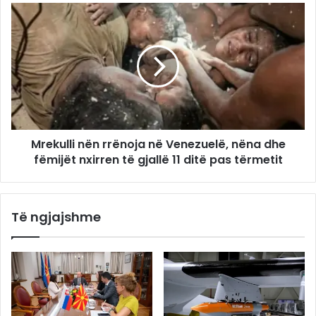
Mrekulli nën rrënoja në Venezuelë, nëna dhe
fëmijët nxirren të gjallë 11 ditë pas tërmetit
Të ngjajshme