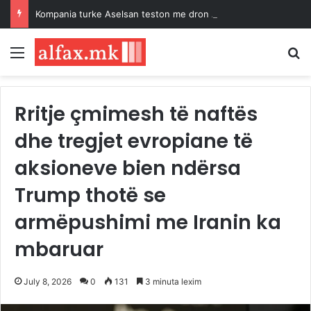
Kompania turke Aselsan teston me dron Akinci municionin e ri Tolun-P për shkatërrimin e bunkerëve
Menu
K
Rritje çmimesh të naftës
dhe tregjet evropiane të
aksioneve bien ndërsa
Trump thotë se
armëpushimi me Iranin ka
mbaruar
July 8, 2026
0
131
3 minuta lexim