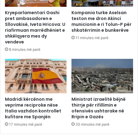
Kryeparlamentari Gashi
Kompania turke Aselsan
pret ambasadoren e
teston me dron Akinci
Sllovakisë, Iveta Hricova: U
municionin e ri Tolun-P për
riafirmuan marrëdhëniet e
shkatërrimin e bunkerëve
shkëlqyera mes dy
11 minutes më parë
vendeve
8 minutes më parë
Madridi kërcënon me
Ministrat izraelitë bëjnë
veprime reciproke nëse
thirrje për rifillimin e
Italia vazhdon kontrollet
ofensivës ushtarake në
kufitare me Spanjën
Rripin e Gazës
17 minutes më parë
35 minutes më parë