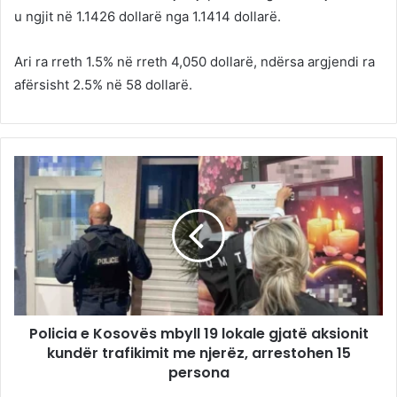
u ngjit në 1.1426 dollarë nga 1.1414 dollarë.
Ari ra rreth 1.5% në rreth 4,050 dollarë, ndërsa argjendi ra
afërsisht 2.5% në 58 dollarë.
Policia e Kosovës mbyll 19 lokale gjatë aksionit
kundër trafikimit me njerëz, arrestohen 15
persona