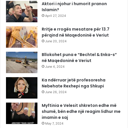
Aktori i njohur i humorit pranon
Islamin?
April 27, 2024
Rritje e rrogës mesatare për 13.7
përqind në Maqedoninë e Veriut
June 20, 2024
Bllokohet puna e “Bechtel & Enka-s”
në Maqedoninë e Veriut
June 4, 2024
Ka ndërruar jetë profesoresha
Nebehate Rexhepi nga Shkupi
June 26, 2024
Myftinia e Velesit shkreton edhe më
shumë, bën edhe një reagim lidhur me
imamin e saj
May 7, 2024