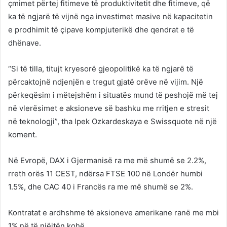
çmimet përtej fitimeve të produktivitetit dhe fitimeve, që
ka të ngjarë të vijnë nga investimet masive në kapacitetin
e prodhimit të çipave kompjuterikë dhe qendrat e të
dhënave.
“Si të tilla, titujt kryesorë gjeopolitikë ka të ngjarë të
përcaktojnë ndjenjën e tregut gjatë orëve në vijim. Një
përkeqësim i mëtejshëm i situatës mund të peshojë më tej
në vlerësimet e aksioneve së bashku me rritjen e stresit
në teknologji”, tha Ipek Ozkardeskaya e Swissquote në një
koment.
Në Evropë, DAX i Gjermanisë ra me më shumë se 2.2%,
rreth orës 11 CEST, ndërsa FTSE 100 në Londër humbi
1.5%, dhe CAC 40 i Francës ra me më shumë se 2%.
Kontratat e ardhshme të aksioneve amerikane ranë me mbi
1% në të njëjtën kohë.