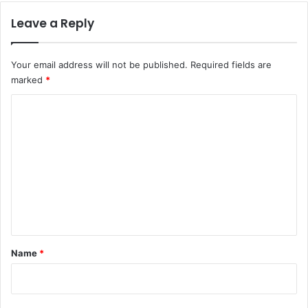
Leave a Reply
Your email address will not be published.
Required fields are
marked
*
C
o
m
m
e
n
t
*
Name
*