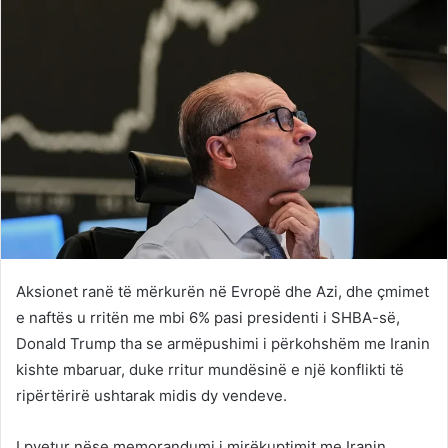
Aksionet ranë të mërkurën në Evropë dhe Azi, dhe çmimet
e naftës u rritën me mbi 6% pasi presidenti i SHBA-së,
Donald Trump tha se armëpushimi i përkohshëm me Iranin
kishte mbaruar, duke rritur mundësinë e një konflikti të
ripërtërirë ushtarak midis dy vendeve.
I pyetur nëse memorandumi i mirëkuptimit me Iranin