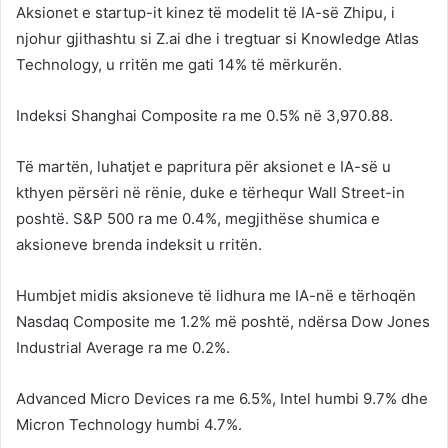
Aksionet e startup-it kinez të modelit të IA-së Zhipu, i
njohur gjithashtu si Z.ai dhe i tregtuar si Knowledge Atlas
Technology, u rritën me gati 14% të mërkurën.
Indeksi Shanghai Composite ra me 0.5% në 3,970.88.
Të martën, luhatjet e papritura për aksionet e IA-së u
kthyen përsëri në rënie, duke e tërhequr Wall Street-in
poshtë. S&P 500 ra me 0.4%, megjithëse shumica e
aksioneve brenda indeksit u rritën.
Humbjet midis aksioneve të lidhura me IA-në e tërhoqën
Nasdaq Composite me 1.2% më poshtë, ndërsa Dow Jones
Industrial Average ra me 0.2%.
Advanced Micro Devices ra me 6.5%, Intel humbi 9.7% dhe
Micron Technology humbi 4.7%.