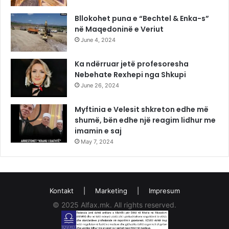
Bllokohet puna e “Bechtel & Enka-s”
në Maqedoninë e Veriut
June 4, 2024
Ka ndërruar jetë profesoresha
Nebehate Rexhepi nga Shkupi
June 26, 2024
Myftinia e Velesit shkreton edhe më
shumë, bën edhe një reagim lidhur me
imamin e saj
May 7, 2024
Kontakt
|
Marketing
|
Impresum
© 2025 Alfax.mk. All rights reserved.