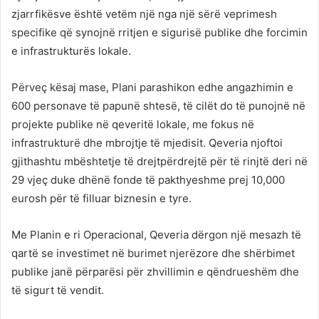
zjarrfikësve është vetëm një nga një sërë veprimesh
specifike që synojnë rritjen e sigurisë publike dhe forcimin
e infrastrukturës lokale.
Përveç kësaj mase, Plani parashikon edhe angazhimin e
600 personave të papunë shtesë, të cilët do të punojnë në
projekte publike në qeveritë lokale, me fokus në
infrastrukturë dhe mbrojtje të mjedisit. Qeveria njoftoi
gjithashtu mbështetje të drejtpërdrejtë për të rinjtë deri në
29 vjeç duke dhënë fonde të pakthyeshme prej 10,000
eurosh për të filluar biznesin e tyre.
Me Planin e ri Operacional, Qeveria dërgon një mesazh të
qartë se investimet në burimet njerëzore dhe shërbimet
publike janë përparësi për zhvillimin e qëndrueshëm dhe
të sigurt të vendit.