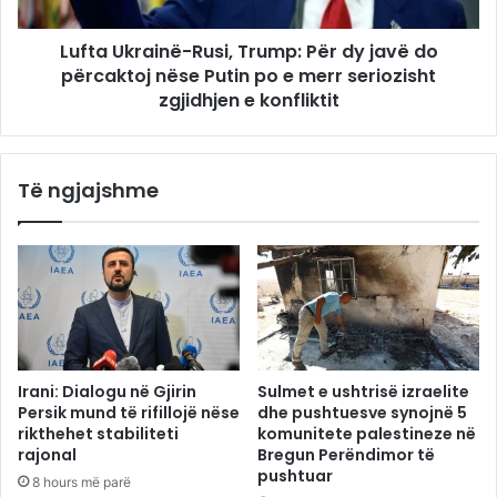
Lufta Ukrainë-Rusi, Trump: Për dy javë do
përcaktoj nëse Putin po e merr seriozisht
zgjidhjen e konfliktit
Të ngjajshme
Irani: Dialogu në Gjirin
Sulmet e ushtrisë izraelite
Persik mund të rifillojë nëse
dhe pushtuesve synojnë 5
rikthehet stabiliteti
komunitete palestineze në
rajonal
Bregun Perëndimor të
pushtuar
8 hours më parë