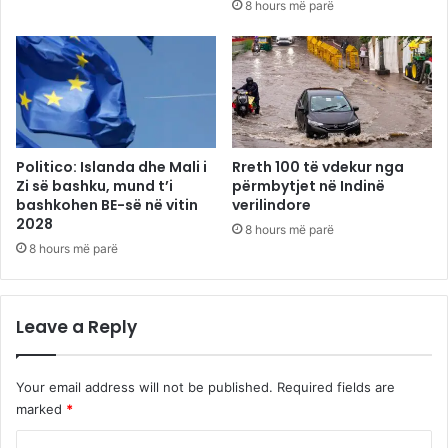
8 hours më parë
Politico: Islanda dhe Mali i
Rreth 100 të vdekur nga
Zi së bashku, mund t’i
përmbytjet në Indinë
bashkohen BE-së në vitin
verilindore
2028
8 hours më parë
8 hours më parë
Leave a Reply
Your email address will not be published.
Required fields are
marked
*
C