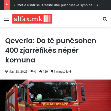
Sulmet e ushtrisë izraelite dhe pushtuesve synojnë 5 komunitete palestineze në Bregun Perëndimor të pushtuar
Menu
K
Qeveria: Do të punësohen
400 zjarrëfikës nëpër
komuna
May 28, 2025
0
129
1 minutë lexim