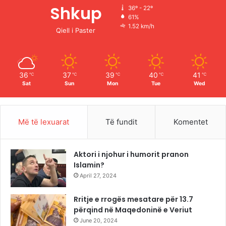
o
b
g
k
Shkup
36º - 22º
61%
o
e
r
1.52 km/h
Qiell i Paster
k
a
m
36
37
39
40
41
℃
℃
℃
℃
℃
Sat
Sun
Mon
Tue
Wed
Më të lexuarat
Të fundit
Komentet
Aktori i njohur i humorit pranon
Islamin?
April 27, 2024
Rritje e rrogës mesatare për 13.7
përqind në Maqedoninë e Veriut
June 20, 2024