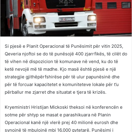
Si pjesë e Planit Operacional të Punësimit për vitin 2025,
Qeveria njoftoi se do të punësojë 400 zjarrfikës, të cilët do
të vihen në dispozicion të komunave në vend, ku do të
ketë nevojë më të madhe. Kjo masë është pjesë e një
strategjie gjithëpërfshirëse për të ulur papunësinë dhe
për të forcuar kapacitetet e komuniteteve lokale për t’u
përballur me zjarret dhe situatat e tjera të krizës.
Kryeministri Hristijan Mickoski theksoi në konferencën e
sotme për shtyp se masat e parashikuara në Planin
Operacional kanë një vlerë prej 40 milionë eurosh dhe
synojnë të mbulojnë mbi 16,000 qytetarë. Punësimi i