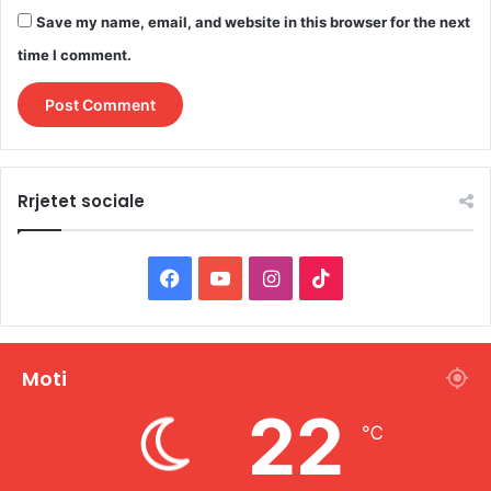
Save my name, email, and website in this browser for the next
time I comment.
Rrjetet sociale
F
Y
I
T
a
o
n
i
c
u
s
k
Moti
e
T
t
T
22
℃
b
u
a
o