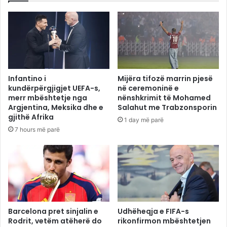
Infantino i
Mijëra tifozë marrin pjesë
kundërpërgjigjet UEFA-s,
në ceremoninë e
merr mbështetje nga
nënshkrimit të Mohamed
Argjentina, Meksika dhe e
Salahut me Trabzonsporin
gjithë Afrika
1 day më parë
7 hours më parë
Barcelona pret sinjalin e
Udhëheqja e FIFA-s
Rodrit, vetëm atëherë do
rikonfirmon mbështetjen