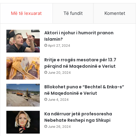
Më të lexuarat
Të fundit
Komentet
Aktori i njohur i humorit pranon
Islamin?
April 27, 2024
Rritje e rrogës mesatare për 13.7
përqind në Maqedoninë e Veriut
June 20, 2024
Bllokohet puna e “Bechtel & Enka-s”
në Maqedoninë e Veriut
June 4, 2024
Ka ndërruar jetë profesoresha
Nebehate Rexhepi nga Shkupi
June 26, 2024