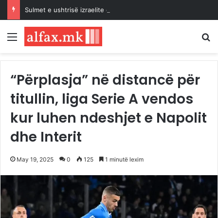
Sulmet e ushtrisë izraelite dhe pushtuesve synojnë 5 komunitete palestineze në Bregun Perëndimor të pushtuar
Menu
K
“Përplasja” në distancë për
titullin, liga Serie A vendos
kur luhen ndeshjet e Napolit
dhe Interit
May 19, 2025
0
125
1 minutë lexim