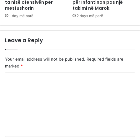
ta nisë ofensivën për
për Infantinon pas një
mesfushorin
takimi në Marok
1 day më parë
2 days më parë
Leave a Reply
Your email address will not be published.
Required fields are
marked
*
C
o
m
m
e
n
t