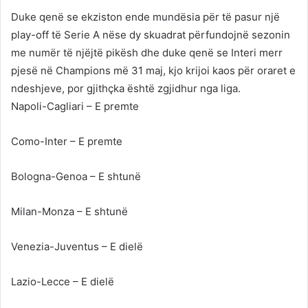
Duke qenë se ekziston ende mundësia për të pasur një
play-off të Serie A nëse dy skuadrat përfundojnë sezonin
me numër të njëjtë pikësh dhe duke qenë se Interi merr
pjesë në Champions më 31 maj, kjo krijoi kaos për oraret e
ndeshjeve, por gjithçka është zgjidhur nga liga.
Napoli-Cagliari – E premte
Como-Inter – E premte
Bologna-Genoa – E shtunë
Milan-Monza – E shtunë
Venezia-Juventus – E dielë
Lazio-Lecce – E dielë