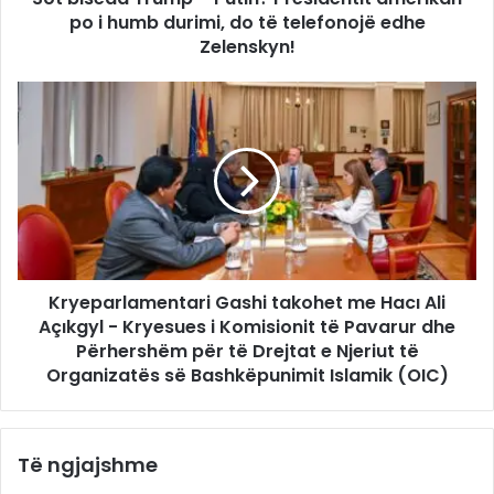
po i humb durimi, do të telefonojë edhe
Zelenskyn!
Kryeparlamentari Gashi takohet me Hacı Ali
Açıkgyl - Kryesues i Komisionit të Pavarur dhe
Përhershëm për të Drejtat e Njeriut të
Organizatës së Bashkëpunimit Islamik (OIC)
Të ngjajshme