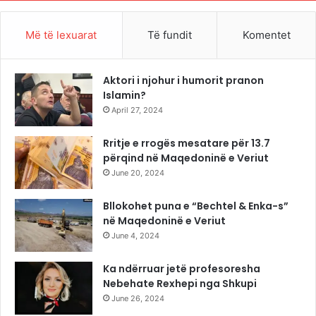
Më të lexuarat
Të fundit
Komentet
Aktori i njohur i humorit pranon
Islamin?
April 27, 2024
Rritje e rrogës mesatare për 13.7
përqind në Maqedoninë e Veriut
June 20, 2024
Bllokohet puna e “Bechtel & Enka-s”
në Maqedoninë e Veriut
June 4, 2024
Ka ndërruar jetë profesoresha
Nebehate Rexhepi nga Shkupi
June 26, 2024