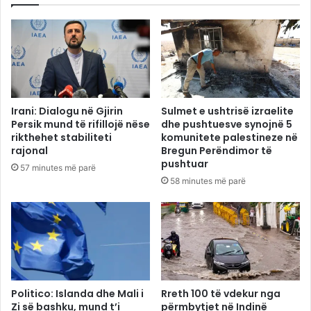
Irani: Dialogu në Gjirin
Sulmet e ushtrisë izraelite
Persik mund të rifillojë nëse
dhe pushtuesve synojnë 5
rikthehet stabiliteti
komunitete palestineze në
rajonal
Bregun Perëndimor të
pushtuar
57 minutes më parë
58 minutes më parë
Politico: Islanda dhe Mali i
Rreth 100 të vdekur nga
Zi së bashku, mund t’i
përmbytjet në Indinë