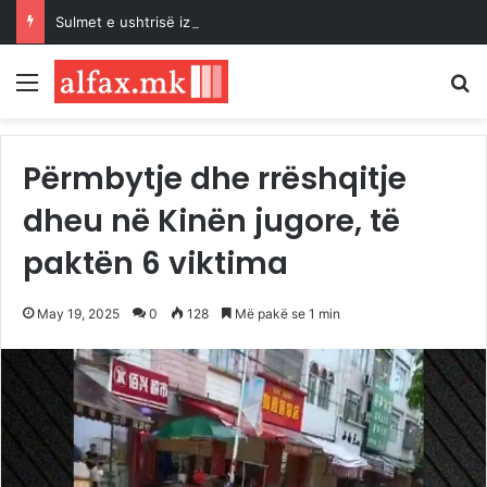
Sulmet e ushtrisë izraelite dhe pushtuesve synojnë 5 komunitete palestineze në Bregun Perëndimor të pushtuar
Menu
K
Përmbytje dhe rrëshqitje
dheu në Kinën jugore, të
paktën 6 viktima
May 19, 2025
0
128
Më pakë se 1 min