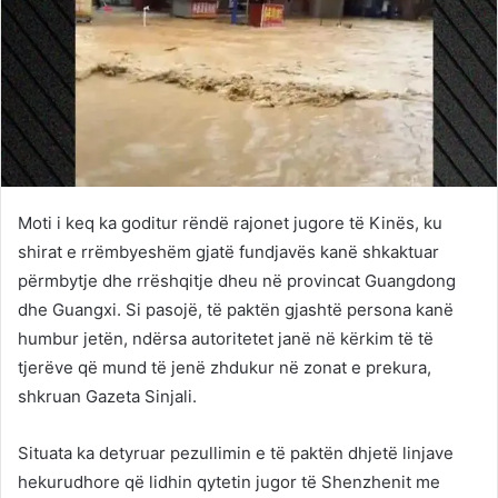
Moti i keq ka goditur rëndë rajonet jugore të Kinës, ku
shirat e rrëmbyeshëm gjatë fundjavës kanë shkaktuar
përmbytje dhe rrëshqitje dheu në provincat Guangdong
dhe Guangxi. Si pasojë, të paktën gjashtë persona kanë
humbur jetën, ndërsa autoritetet janë në kërkim të të
tjerëve që mund të jenë zhdukur në zonat e prekura,
shkruan Gazeta Sinjali.
Situata ka detyruar pezullimin e të paktën dhjetë linjave
hekurudhore që lidhin qytetin jugor të Shenzhenit me