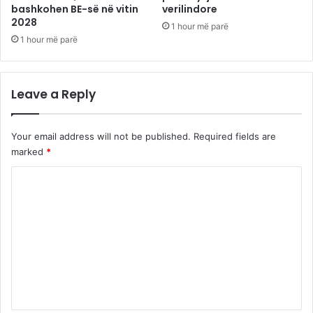
bashkohen BE-së në vitin
verilindore
2028
1 hour më parë
1 hour më parë
Leave a Reply
Your email address will not be published.
Required fields are
marked
*
C
o
m
m
e
n
t