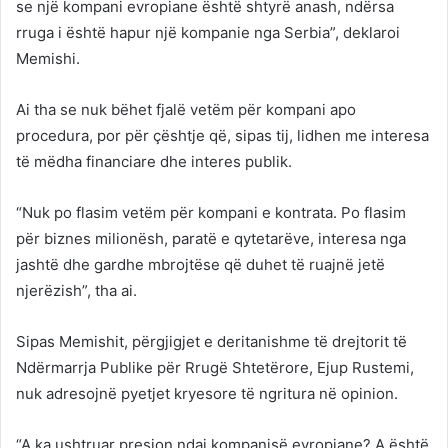
se një kompani evropiane është shtyrë anash, ndërsa
rruga i është hapur një kompanie nga Serbia”, deklaroi
Memishi.
Ai tha se nuk bëhet fjalë vetëm për kompani apo
procedura, por për çështje që, sipas tij, lidhen me interesa
të mëdha financiare dhe interes publik.
“Nuk po flasim vetëm për kompani e kontrata. Po flasim
për biznes milionësh, paratë e qytetarëve, interesa nga
jashtë dhe gardhe mbrojtëse që duhet të ruajnë jetë
njerëzish”, tha ai.
Sipas Memishit, përgjigjet e deritanishme të drejtorit të
Ndërmarrja Publike për Rrugë Shtetërore
,
Ejup Rustemi
,
nuk adresojnë pyetjet kryesore të ngritura në opinion.
“A ka ushtruar presion ndaj kompanisë evropiane? A është