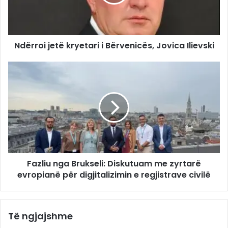
Ndërroi jetë kryetari i Bërvenicës, Jovica Ilievski
Fazliu nga Brukseli: Diskutuam me zyrtarë
evropianë për digjitalizimin e regjistrave civilë
Të ngjajshme