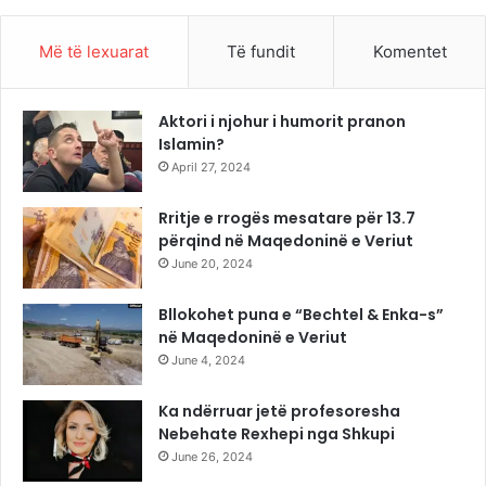
Më të lexuarat
Të fundit
Komentet
Aktori i njohur i humorit pranon
Islamin?
April 27, 2024
Rritje e rrogës mesatare për 13.7
përqind në Maqedoninë e Veriut
June 20, 2024
Bllokohet puna e “Bechtel & Enka-s”
në Maqedoninë e Veriut
June 4, 2024
Ka ndërruar jetë profesoresha
Nebehate Rexhepi nga Shkupi
June 26, 2024