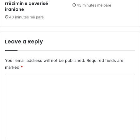
rrëzimin e qeverisë
43 minutes më parë
iraniane
40 minutes më parë
Leave a Reply
Your email address will not be published.
Required fields are
marked
*
C
o
m
m
e
n
t