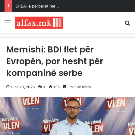
SHBA-ja përballet me mungesë raketash për shkak të zgjatjes së luftës
Menu
K
Memishi: BDI flet për
Evropën, por hesht për
kompaninë serbe
June 23, 2026
0
135
1 minutë lexim