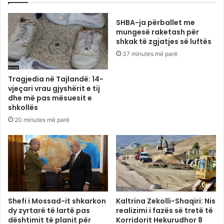
SHBA-ja përballet me
mungesë raketash për
shkak të zgjatjes së luftës
37 minutes më parë
Tragjedia në Tajlandë: 14-
vjeçari vrau gjyshërit e tij
dhe më pas mësuesit e
shkollës
20 minutes më parë
Shefi i Mossad-it shkarkon
Kaltrina Zekolli-Shaqiri: Nis
dy zyrtarë të lartë pas
realizimi i fazës së tretë të
dështimit të planit për
Korridorit Hekurudhor 8