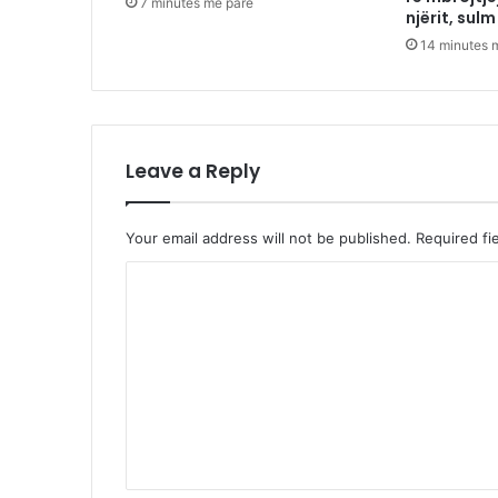
7 minutes më parë
njërit, sulm
14 minutes 
Leave a Reply
Your email address will not be published.
Required fi
C
o
m
m
e
n
t