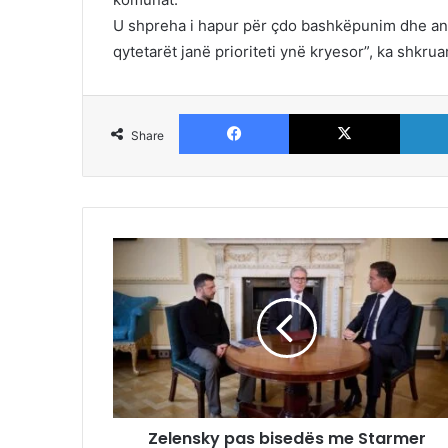
U shpreha i hapur për çdo bashkëpunim dhe ang
qytetarët janë prioriteti ynë kryesor”, ka shkrua
Facebook
X
Share
Zelensky pas bisedës me Starmer