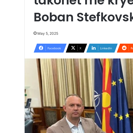
takohet me krye
Boban Stefkovsk
May 5, 2025
Facebook
X
LinkedIn
R