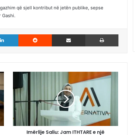
azhim që sjell kontribut në jetën publike, sepse
r Gashi.
LinkedIn
Reddit
Share via Email
Print
Imërlije Saliu: Jam ITHTARE e një