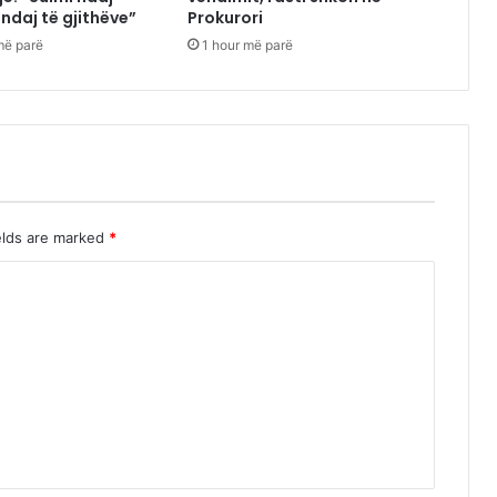
 ndaj të gjithëve”
Prokurori
më parë
1 hour më parë
elds are marked
*