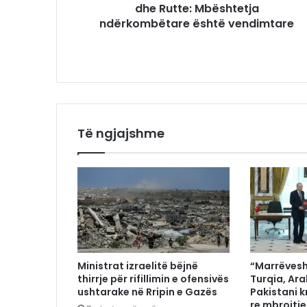
dhe Rutte: Mbështetja
ndërkombëtare është vendimtare
Të ngjajshme
Ministrat izraelitë bëjnë
“Marrëvesh
thirrje për rifillimin e ofensivës
Turqia, Ar
ushtarake në Rripin e Gazës
Pakistani k
re mbrojtje