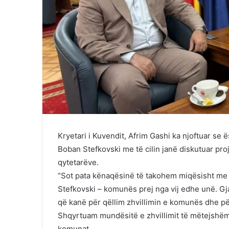
Kryetari i Kuvendit, Afrim Gashi ka njoftuar se
Boban Stefkovski me të cilin janë diskutuar pr
qytetarëve.
“Sot pata kënaqësinë të takohem miqësisht me
Stefkovski – komunës prej nga vij edhe unë. Gj
që kanë për qëllim zhvillimin e komunës dhe pë
Shqyrtuam mundësitë e zhvillimit të mëtejshëm
komunat.