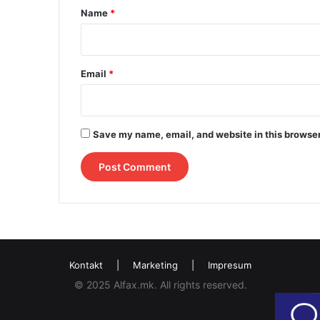
*
Name
*
Email
*
Save my name, email, and website in this browser
Kontakt
|
Marketing
|
Impresum
© 2025 Alfax.mk. All rights reserved.