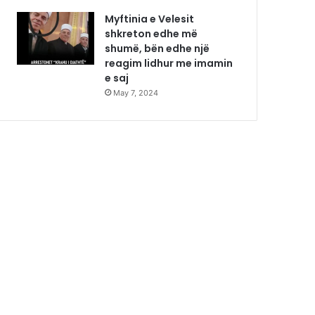
Myftinia e Velesit
shkreton edhe më
shumë, bën edhe një
reagim lidhur me imamin
e saj
May 7, 2024