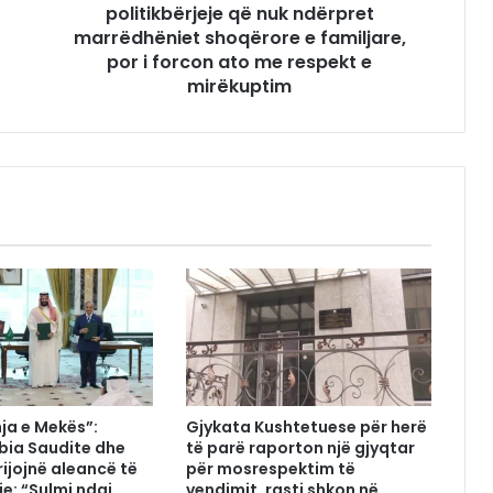
politikbërjeje që nuk ndërpret
marrëdhëniet shoqërore e familjare,
por i forcon ato me respekt e
mirëkuptim
ja e Mekës”:
Gjykata Kushtetuese për herë
abia Saudite dhe
të parë raporton një gjyqtar
rijojnë aleancë të
për mosrespektim të
je: “Sulmi ndaj
vendimit, rasti shkon në