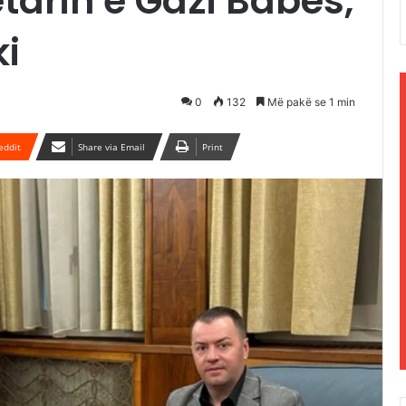
tarin e Gazi Babës,
i
0
132
Më pakë se 1 min
eddit
Share via Email
Print