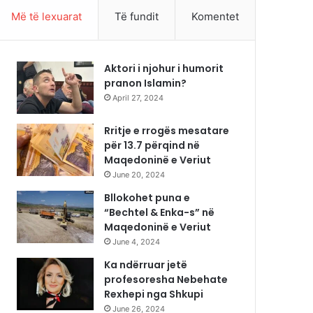
Më të lexuarat
Të fundit
Komentet
Aktori i njohur i humorit
pranon Islamin?
April 27, 2024
Rritje e rrogës mesatare
për 13.7 përqind në
Maqedoninë e Veriut
June 20, 2024
Bllokohet puna e
“Bechtel & Enka-s” në
Maqedoninë e Veriut
June 4, 2024
Ka ndërruar jetë
profesoresha Nebehate
Rexhepi nga Shkupi
June 26, 2024