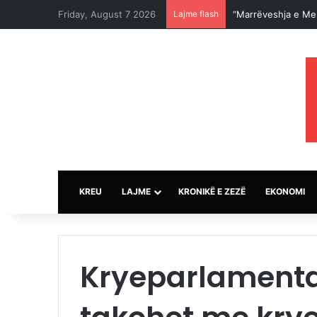
Friday, August 7 2026
Lajme flash
KREU
LAJME
KRONIKË E ZEZË
EKONOMI
Kryeparlamenta