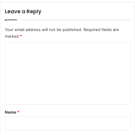
Leave a Reply
Your email address will not be published.
Required fields are
marked
*
C
o
m
m
e
n
t
*
Name
*