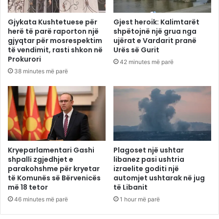
Gjykata Kushtetuese për
Gjest heroik: Kalimtarët
herë të parë raporton një
shpëtojnë një grua nga
gjyqtar për mosrespektim
ujërat e Vardarit pranë
të vendimit, rasti shkon në
Urës së Gurit
Prokurori
42 minutes më parë
38 minutes më parë
Kryeparlamentari Gashi
Plagoset një ushtar
shpalli zgjedhjet e
libanez pasi ushtria
parakohshme për kryetar
izraelite goditi një
të Komunës së Bërvenicës
automjet ushtarak në jug
më 18 tetor
të Libanit
46 minutes më parë
1 hour më parë