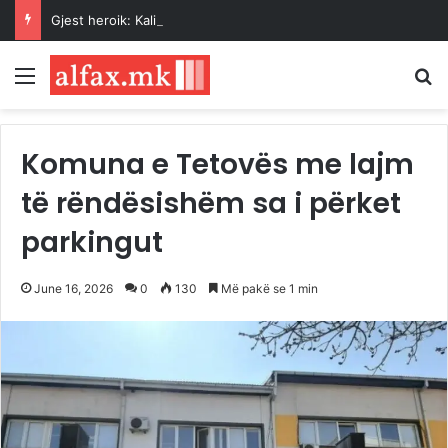
Gjest heroik: Kalimtarët shpëtojnë një grua nga ujërat e Vardarit pranë Urës së Gurit
Menu
K
Komuna e Tetovës me lajm
të rëndësishëm sa i përket
parkingut
June 16, 2026
0
130
Më pakë se 1 min