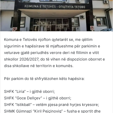
Komuna e Tetovës njofton qytetarët se, me qëllim
sigurimin e hapësirave të mjaftueshme për parkimin e
veturave gjatë periudhës verore deri në fillimin e vitit
shkollor 2026/2027, do të vihen në dispozicion oborret e
disa shkollave në territorin e komunës.
Për parkim do të shfrytëzohen këto hapësira:
SHFK “Liria” – i gjithë oborri;
SHFK “Goce Dellçev” – i gjithë oborri;
SHFK “Istikball” – vetëm pjesa pranë hyrjes kryesore;
SHMK Gjimnazi “Kiril Pejçinoviq” – fusha e sportit dhe