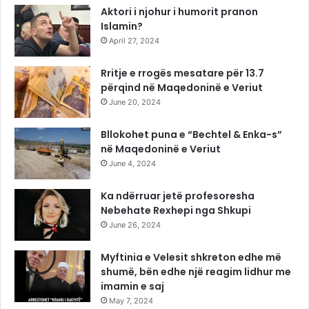
Aktori i njohur i humorit pranon
Islamin?
April 27, 2024
Rritje e rrogës mesatare për 13.7
përqind në Maqedoninë e Veriut
June 20, 2024
Bllokohet puna e “Bechtel & Enka-s”
në Maqedoninë e Veriut
June 4, 2024
Ka ndërruar jetë profesoresha
Nebehate Rexhepi nga Shkupi
June 26, 2024
Myftinia e Velesit shkreton edhe më
shumë, bën edhe një reagim lidhur me
imamin e saj
May 7, 2024