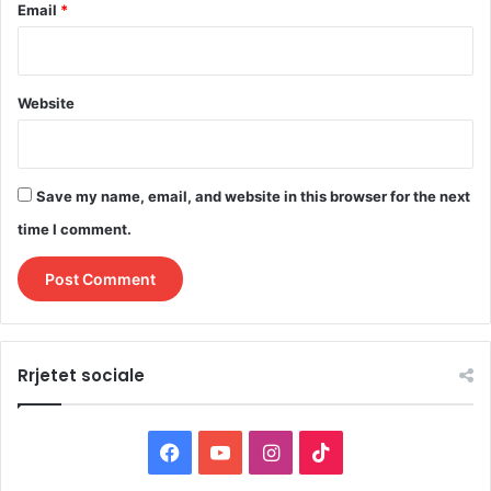
Email
*
Website
Save my name, email, and website in this browser for the next
time I comment.
Rrjetet sociale
F
Y
I
T