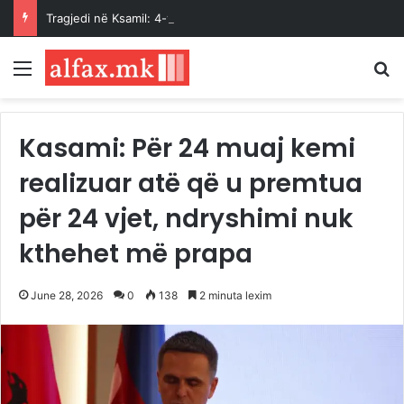
Tragjedi në Ksamil: 4-vjeçarja humb jetën pasi u godit aksidentalisht nga vetura e babait
Menu
K
Kasami: Për 24 muaj kemi
realizuar atë që u premtua
për 24 vjet, ndryshimi nuk
kthehet më prapa
June 28, 2026
0
138
2 minuta lexim