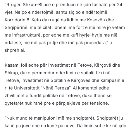
“Rrugën Shkup–Bllacë e premtuan në çdo fushatë për 24
vjet. Ne po e ndërtojmë, ashtu siç po e ndërtojmë
Korridorin 8. Këto dy rrugë na lidhin me Kosovën dhe
Shqipërinë, me të cilat lidhemi më fort e më mirë jo vetëm
me infrastrukturë, por edhe me kufi hyrje-hyrje me një
ndalesë, me më pak pritje dhe më pak procedura,” u
shpreh ai.
Kasami foli edhe për investimet në Tetovë, Kërçovë dhe
Shkup, duke përmendur ndërtimin e spitalit të ri në
Tetovë, investimet në Spitalin e Kërçovës dhe kampusin e
ri të Universitetit “Nënë Tereza”. Ai komentoi edhe
zhvillimet e fundit politike në Tetovë, duke thënë se
qytetarët nuk ranë pre e përpjekjeve për tensione.
“Nuk mund të manipuloni më me shqiptarët. Shqiptarët ju
kanë pa juve dhe na kanë pa neve. Dallimin sot e ke në çdo