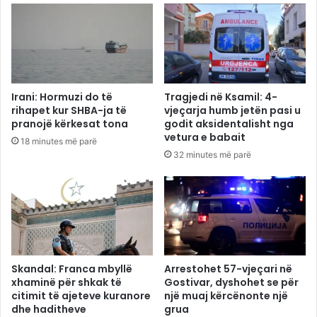
Irani: Hormuzi do të
Tragjedi në Ksamil: 4-
rihapet kur SHBA-ja të
vjeçarja humb jetën pasi u
pranojë kërkesat tona
godit aksidentalisht nga
vetura e babait
18 minutes më parë
32 minutes më parë
Skandal: Franca mbyllë
Arrestohet 57-vjeçari në
xhaminë për shkak të
Gostivar, dyshohet se për
citimit të ajeteve kuranore
një muaj kërcënonte një
dhe haditheve
grua