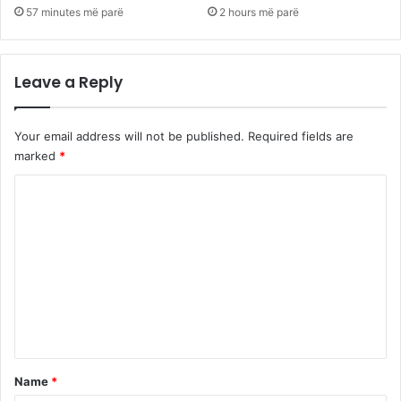
57 minutes më parë
2 hours më parë
Leave a Reply
Your email address will not be published.
Required fields are
marked
*
C
o
m
m
e
n
t
*
Name
*