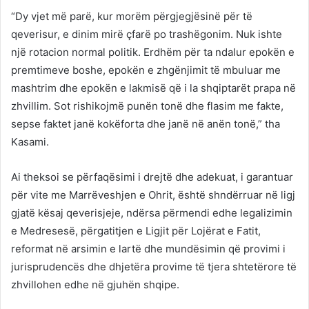
“Dy vjet më parë, kur morëm përgjegjësinë për të
qeverisur, e dinim mirë çfarë po trashëgonim. Nuk ishte
një rotacion normal politik. Erdhëm për ta ndalur epokën e
premtimeve boshe, epokën e zhgënjimit të mbuluar me
mashtrim dhe epokën e lakmisë që i la shqiptarët prapa në
zhvillim. Sot rishikojmë punën tonë dhe flasim me fakte,
sepse faktet janë kokëforta dhe janë në anën tonë,” tha
Kasami.
Ai theksoi se përfaqësimi i drejtë dhe adekuat, i garantuar
për vite me Marrëveshjen e Ohrit, është shndërruar në ligj
gjatë kësaj qeverisjeje, ndërsa përmendi edhe legalizimin
e Medresesë, përgatitjen e Ligjit për Lojërat e Fatit,
reformat në arsimin e lartë dhe mundësimin që provimi i
jurisprudencës dhe dhjetëra provime të tjera shtetërore të
zhvillohen edhe në gjuhën shqipe.