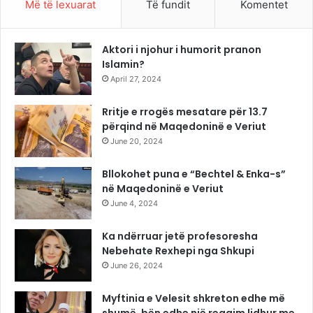
Më të lexuarat
Të fundit
Komentet
Aktori i njohur i humorit pranon
Islamin?
April 27, 2024
Rritje e rrogës mesatare për 13.7
përqind në Maqedoninë e Veriut
June 20, 2024
Bllokohet puna e “Bechtel & Enka-s”
në Maqedoninë e Veriut
June 4, 2024
Ka ndërruar jetë profesoresha
Nebehate Rexhepi nga Shkupi
June 26, 2024
Myftinia e Velesit shkreton edhe më