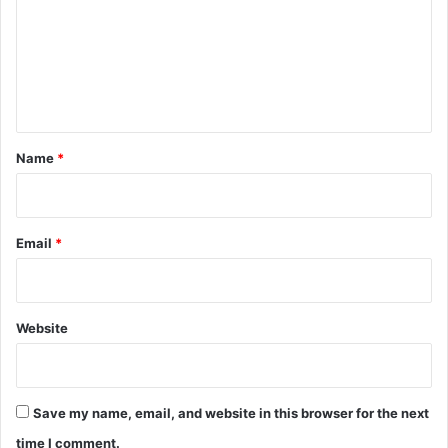
m
m
e
n
t
*
Name
*
Email
*
Website
Save my name, email, and website in this browser for the next
time I comment.