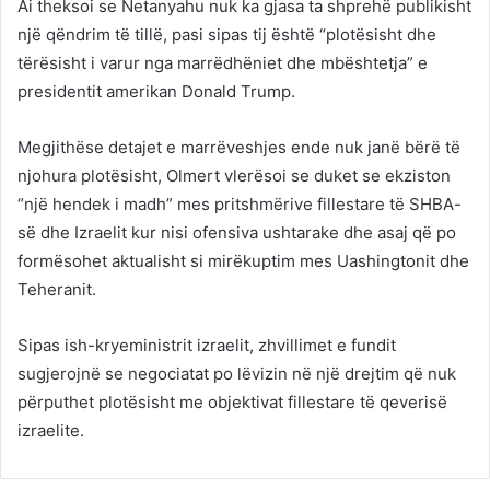
Ai theksoi se Netanyahu nuk ka gjasa ta shprehë publikisht
një qëndrim të tillë, pasi sipas tij është “plotësisht dhe
tërësisht i varur nga marrëdhëniet dhe mbështetja” e
presidentit amerikan Donald Trump.
Megjithëse detajet e marrëveshjes ende nuk janë bërë të
njohura plotësisht, Olmert vlerësoi se duket se ekziston
“një hendek i madh” mes pritshmërive fillestare të SHBA-
së dhe Izraelit kur nisi ofensiva ushtarake dhe asaj që po
formësohet aktualisht si mirëkuptim mes Uashingtonit dhe
Teheranit.
Sipas ish-kryeministrit izraelit, zhvillimet e fundit
sugjerojnë se negociatat po lëvizin në një drejtim që nuk
përputhet plotësisht me objektivat fillestare të qeverisë
izraelite.