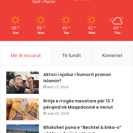
Qiell i Paster
k
a
m
36
39
40
42
40
℃
℃
℃
℃
℃
Sun
Mon
Tue
Wed
Thu
Më të lexuarat
Të fundit
Komentet
Aktori i njohur i humorit pranon
Islamin?
April 27, 2024
Rritje e rrogës mesatare për 13.7
përqind në Maqedoninë e Veriut
June 20, 2024
Bllokohet puna e “Bechtel & Enka-s”