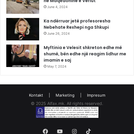
në Maqedoninë e Veriut
June 4, 2024
Ka ndërruar jetë profesoresha
Nebehate Rexhepi nga Shkupi
June 26, 2024
Myftinia e Velesit shkreton edhe më
shumë, bën edhe një reagim lidhur me
imamin e saj
May 7, 2024
Kontakt
|
Marketing
|
Impresum
© 2025 Alfax.mk. All rights reserved.
Facebook
YouTube
Instagram
TikTok