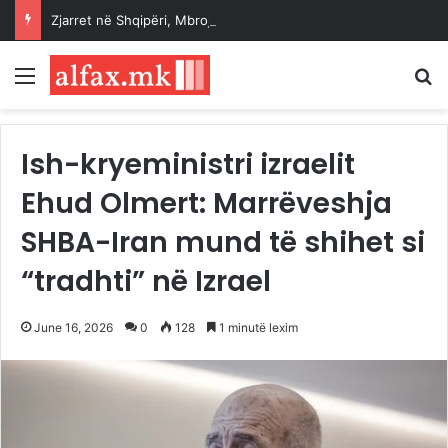
Zjarret në Shqipëri, Mbrojtja Civile: Situata nën kontroll, vijon ndërhyrja në vatrat aktive
Menu
K
Ish-kryeministri izraelit
Ehud Olmert: Marrëveshja
SHBA-Iran mund të shihet si
“tradhti” në Izrael
June 16, 2026
0
128
1 minutë lexim