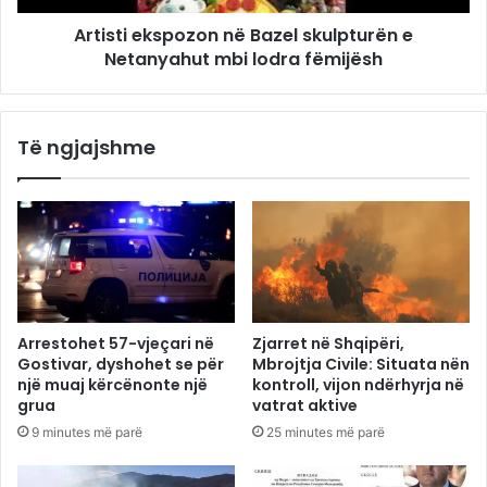
Artisti ekspozon në Bazel skulpturën e
Netanyahut mbi lodra fëmijësh
Të ngjajshme
Arrestohet 57-vjeçari në
Zjarret në Shqipëri,
Gostivar, dyshohet se për
Mbrojtja Civile: Situata nën
një muaj kërcënonte një
kontroll, vijon ndërhyrja në
grua
vatrat aktive
9 minutes më parë
25 minutes më parë