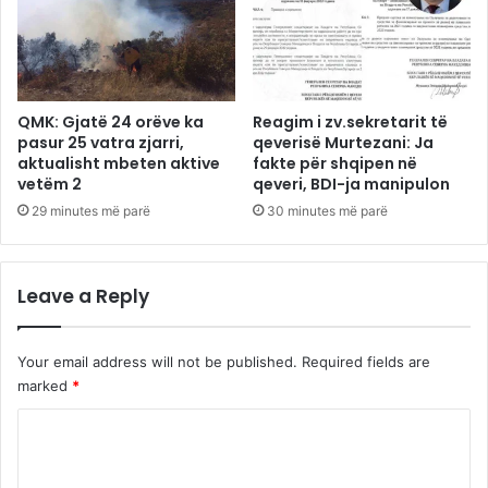
QMK: Gjatë 24 orëve ka
Reagim i zv.sekretarit të
pasur 25 vatra zjarri,
qeverisë Murtezani: Ja
aktualisht mbeten aktive
fakte për shqipen në
vetëm 2
qeveri, BDI-ja manipulon
29 minutes më parë
30 minutes më parë
Leave a Reply
Your email address will not be published.
Required fields are
marked
*
C
o