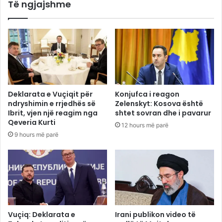
Të ngjajshme
Deklarata e Vuçiqit për
Konjufca i reagon
ndryshimin e rrjedhës së
Zelenskyt: Kosova është
Ibrit, vjen një reagim nga
shtet sovran dhe i pavarur
Qeveria Kurti
12 hours më parë
9 hours më parë
Vuçiq: Deklarata e
Irani publikon video të