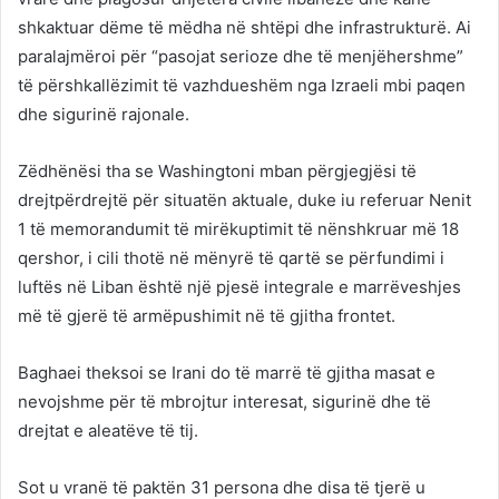
shkaktuar dëme të mëdha në shtëpi dhe infrastrukturë. Ai
paralajmëroi për “pasojat serioze dhe të menjëhershme”
të përshkallëzimit të vazhdueshëm nga Izraeli mbi paqen
dhe sigurinë rajonale.
Zëdhënësi tha se Washingtoni mban përgjegjësi të
drejtpërdrejtë për situatën aktuale, duke iu referuar Nenit
1 të memorandumit të mirëkuptimit të nënshkruar më 18
qershor, i cili thotë në mënyrë të qartë se përfundimi i
luftës në Liban është një pjesë integrale e marrëveshjes
më të gjerë të armëpushimit në të gjitha frontet.
Baghaei theksoi se Irani do të marrë të gjitha masat e
nevojshme për të mbrojtur interesat, sigurinë dhe të
drejtat e aleatëve të tij.
Sot u vranë të paktën 31 persona dhe disa të tjerë u