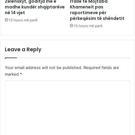
Zelenskyt, goditja më e
rrallë të Mojtaba
madhe kundër shqiptarëve
Khameneit pas
në 14 vjet
raportimeve për
përkeqësim të shëndetit
15 hours më parë
15 hours më parë
Leave a Reply
Your email address will not be published.
Required fields are
marked
*
C
o
m
m
e
n