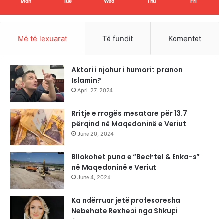
Mon
Tue
Wed
Thu
Fri
Më të lexuarat
Të fundit
Komentet
Aktori i njohur i humorit pranon
Islamin?
April 27, 2024
Rritje e rrogës mesatare për 13.7
përqind në Maqedoninë e Veriut
June 20, 2024
Bllokohet puna e “Bechtel & Enka-s”
në Maqedoninë e Veriut
June 4, 2024
Ka ndërruar jetë profesoresha
Nebehate Rexhepi nga Shkupi