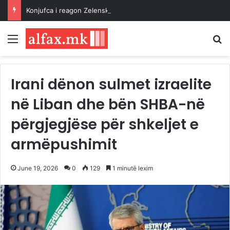
Konjufca i reagon Zelenskyt: Kosova është shtet sovran dhe i pavarur
Menu
K
Irani dënon sulmet izraelite
në Liban dhe bën SHBA-në
përgjegjëse për shkeljet e
armëpushimit
June 19, 2026
0
129
1 minutë lexim