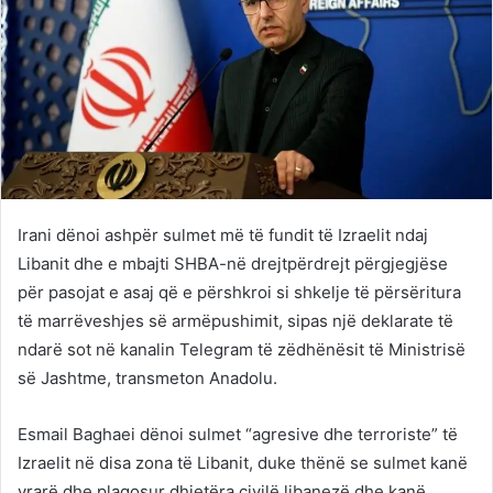
Irani dënoi ashpër sulmet më të fundit të Izraelit ndaj
Libanit dhe e mbajti SHBA-në drejtpërdrejt përgjegjëse
për pasojat e asaj që e përshkroi si shkelje të përsëritura
të marrëveshjes së armëpushimit, sipas një deklarate të
ndarë sot në kanalin Telegram të zëdhënësit të Ministrisë
së Jashtme, transmeton Anadolu.
Esmail Baghaei dënoi sulmet “agresive dhe terroriste” të
Izraelit në disa zona të Libanit, duke thënë se sulmet kanë
vrarë dhe plagosur dhjetëra civilë libanezë dhe kanë