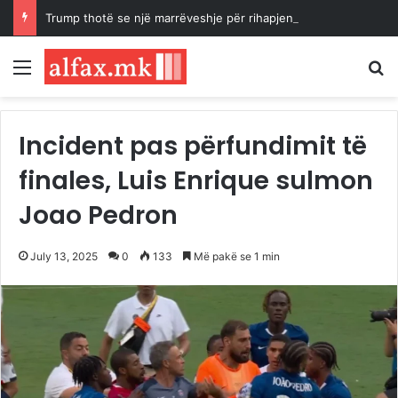
Trump thotë se një marrëveshje për rihapjen e Ngushticës së Hormuzit mund të arrihet “së shpejti”
Menu
K
Incident pas përfundimit të
finales, Luis Enrique sulmon
Joao Pedron
July 13, 2025
0
133
Më pakë se 1 min