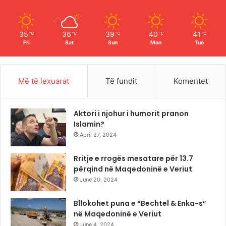
k
a
m
35
36
39
40
41
℃
℃
℃
℃
℃
Fri
Sat
Sun
Mon
Tue
Më të lexuarat
Të fundit
Komentet
Aktori i njohur i humorit pranon
Islamin?
April 27, 2024
Rritje e rrogës mesatare për 13.7
përqind në Maqedoninë e Veriut
June 20, 2024
Bllokohet puna e “Bechtel & Enka-s”
në Maqedoninë e Veriut
June 4, 2024