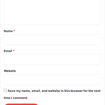
m
e
n
t
*
Name
*
Email
*
Website
Save my name, email, and website in this browser for the next
time I comment.