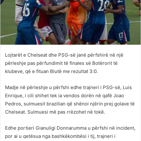
Lojtarët e Chelseat dhe PSG-së janë përfshirë në një
përleshje pas përfundimit të finales së Botërorit të
klubeve, që e fituan Blutë me rezultat 3:0.
Madje në përleshje u përfshi edhe trajneri i PSG-së, Luis
Enrique, i cili shihet tek ia vendos dorën në qafë Joao
Pedros, sulmuesit brazilian që shënoi njërin prej golave të
Chelseat. Sulmuesi më pas rrëzohet në tokë.
Edhe portieri Gianuligi Donnarumma u përfshi në incident,
por ai u qetësua nga bashkëkombësi i tij, trajneri i