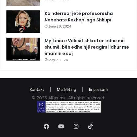
Ka ndërruar jetë profesoresha
Nebehate Rexhepi nga Shkupi
June 26, 2024
Myftinia e Velesit shkreton edhe më
shumë, bën edhe një reagim lidhur me
imamin e saj
May 7, 2024
Kontakt
|
Marketing
|
Impresum
© 2025 Alfax.mk. All rights reserved.
Facebook
YouTube
Instagram
TikTok