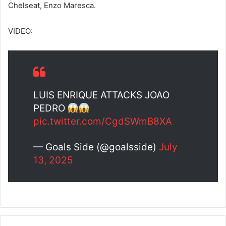
Chelseat, Enzo Maresca.
VIDEO:
LUIS ENRIQUE ATTACKS JOAO
PEDRO
pic.twitter.com/CgdSWmB8XA
— Goals Side (@goalsside)
July
13, 2025