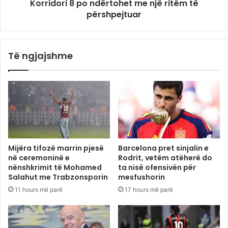
Korridori 8 po ndërtohet me një ritëm të
përshpejtuar
Të ngjajshme
Mijëra tifozë marrin pjesë
Barcelona pret sinjalin e
në ceremoninë e
Rodrit, vetëm atëherë do
nënshkrimit të Mohamed
ta nisë ofensivën për
Salahut me Trabzonsporin
mesfushorin
11 hours më parë
17 hours më parë