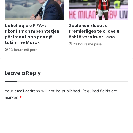
Udhëheqja e FIFA-s
Zbulohen klubet e
rikonfirmon mbështetjen
Premierligës të cilave u
për Infantinon pas një
është vetofruar Leao
takimi në Marok
23 hours më parë
23 hours më parë
Leave a Reply
Your email address will not be published.
Required fields are
marked
*
C
o
m