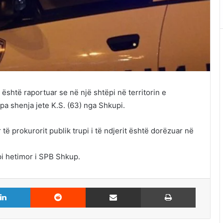
shtë raportuar se në një shtëpi në territorin e
a shenja jete K.S. (63) nga Shkupi.
ë prokurorit publik trupi i të ndjerit është dorëzuar në
pi hetimor i SPB Shkup.
LinkedIn
Reddit
Share via Email
Print