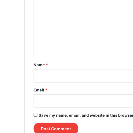
C
o
m
m
e
n
t
*
Name
*
Email
*
Save my name, email, and website in this browser