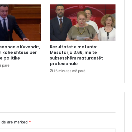
 seanca e Kuvendit,
Rezultatet e maturës:
n kohë shtesë për
Mesatarja 3.66, më të
e politike
suksesshëm maturantët
profesionalë
ë parë
16 minutes më parë
elds are marked
*