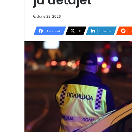
ja detajet
June 22, 2026
Facebook
X
LinkedIn
R