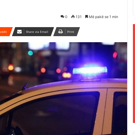
0
131
Më pakë se 1 min
eddit
Share via Email
Print