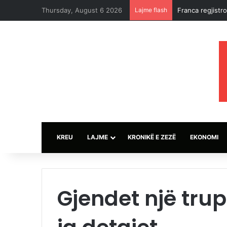
Thursday, August 6 2026
Lajme flash
Ndërpritet sean
KREU
LAJME
KRONIKË E ZEZË
EKONOMI
Gjendet një trup