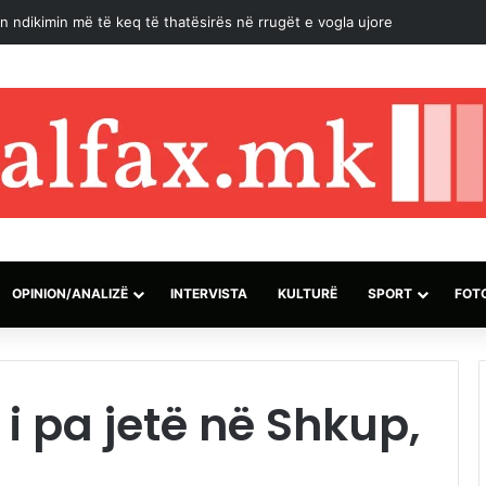
ca e Kuvendit, Kurti kërkon kohë shtesë për marrëveshje politike
OPINION/ANALIZË
INTERVISTA
KULTURË
SPORT
FOT
 i pa jetë në Shkup,