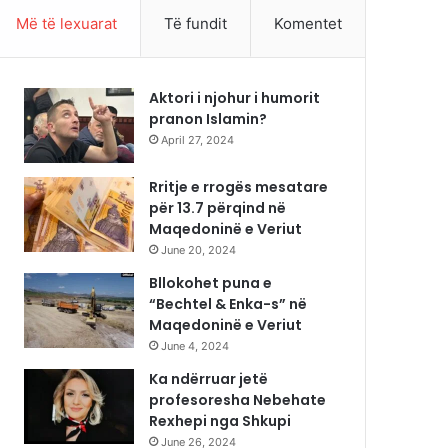
Më të lexuarat
Të fundit
Komentet
Aktori i njohur i humorit
pranon Islamin?
April 27, 2024
Rritje e rrogës mesatare
për 13.7 përqind në
Maqedoninë e Veriut
June 20, 2024
Bllokohet puna e
“Bechtel & Enka-s” në
Maqedoninë e Veriut
June 4, 2024
Ka ndërruar jetë
profesoresha Nebehate
Rexhepi nga Shkupi
June 26, 2024