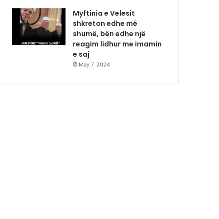
Myftinia e Velesit
shkreton edhe më
shumë, bën edhe një
reagim lidhur me imamin
e saj
May 7, 2024