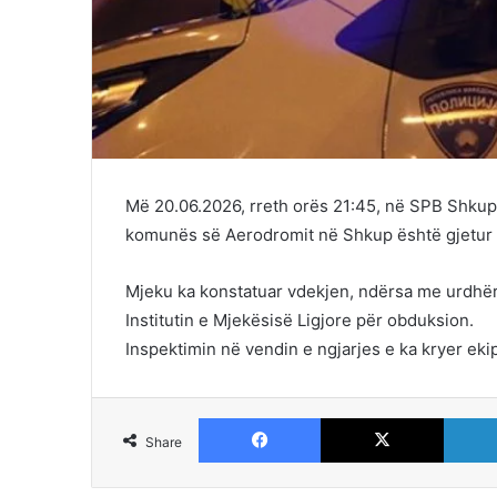
Më 20.06.2026, rreth orës 21:45, në SPB Shkup ë
komunës së Aerodromit në Shkup është gjetur p
Mjeku ka konstatuar vdekjen, ndërsa me urdhër t
Institutin e Mjekësisë Ligjore për obduksion.
Inspektimin në vendin e ngjarjes e ka kryer eki
Facebook
X
Share