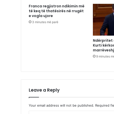
Franca regjistron ndikimin më
të keq të thatësirës në rrugët
e vogla ujore
3 minutes më parë
Ndërpritet
Kurti kërko
marrëveshj
9 minutes m
Leave a Reply
Your email address will not be published.
Required fi