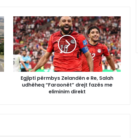
Egjipti përmbys Zelandën e Re, Salah
udhëheq “Faraonët” drejt fazës me
eliminim direkt