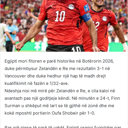
Egjipti mori fitoren e parë historike në Botërorin 2026,
duke përmbysur Zelandën e Re me rezultatin 3-1 në
Vancouver dhe duke hedhur një hap të madh drejt
kualifikimit në fazën e 1/32-ave.
Ndeshja nisi më mirë për Zelandën e Re, e cila kaloi në
avantazh pas një goditjeje këndi. Në minutën e 24-t, Finn
Surman u shkëput më lart se të gjithë në zonë dhe me
kokë mposhti portierin Oufa Shobeir për 1-0.
Pas një pjese të parë të vakët, Egjipti reagoi fuqishëm pas