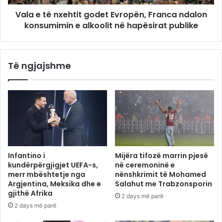
Vala e të nxehtit godet Evropën, Franca ndalon
konsumimin e alkoolit në hapësirat publike
Të ngjajshme
Infantino i
Mijëra tifozë marrin pjesë
kundërpërgjigjet UEFA-s,
në ceremoninë e
merr mbështetje nga
nënshkrimit të Mohamed
Argjentina, Meksika dhe e
Salahut me Trabzonsporin
gjithë Afrika
2 days më parë
2 days më parë