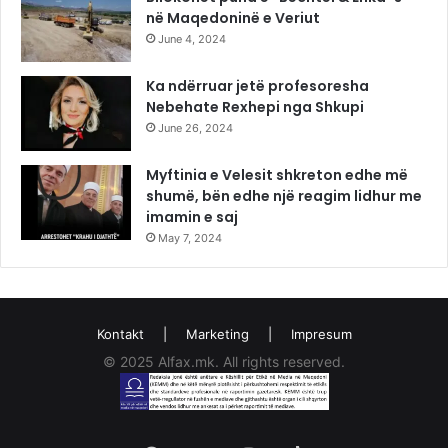
në Maqedoninë e Veriut
June 4, 2024
Ka ndërruar jetë profesoresha
Nebehate Rexhepi nga Shkupi
June 26, 2024
Myftinia e Velesit shkreton edhe më
shumë, bën edhe një reagim lidhur me
imamin e saj
May 7, 2024
Kontakt
|
Marketing
|
Impresum
© 2025 Alfax.mk. All rights reserved.