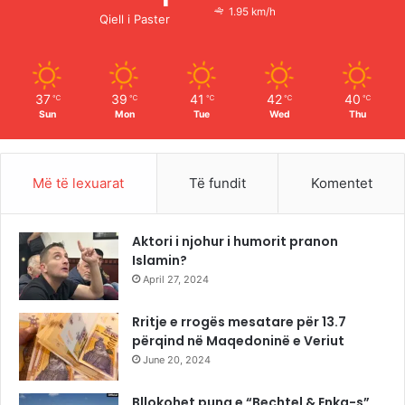
o
e
r
1.95 km/h
Qiell i Paster
k
a
m
37
39
41
42
40
℃
℃
℃
℃
℃
Sun
Mon
Tue
Wed
Thu
Më të lexuarat
Të fundit
Komentet
Aktori i njohur i humorit pranon
Islamin?
April 27, 2024
Rritje e rrogës mesatare për 13.7
përqind në Maqedoninë e Veriut
June 20, 2024
Bllokohet puna e “Bechtel & Enka-s”