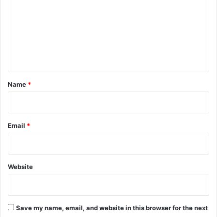
m
m
e
n
t
*
Name
*
Email
*
Website
Save my name, email, and website in this browser for the next