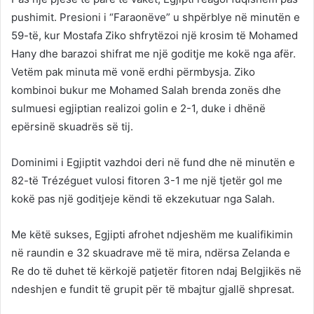
pushimit. Presioni i “Faraonëve” u shpërblye në minutën e
59-të, kur Mostafa Ziko shfrytëzoi një krosim të Mohamed
Hany dhe barazoi shifrat me një goditje me kokë nga afër.
Vetëm pak minuta më vonë erdhi përmbysja. Ziko
kombinoi bukur me Mohamed Salah brenda zonës dhe
sulmuesi egjiptian realizoi golin e 2-1, duke i dhënë
epërsinë skuadrës së tij.
Dominimi i Egjiptit vazhdoi deri në fund dhe në minutën e
82-të Trézéguet vulosi fitoren 3-1 me një tjetër gol me
kokë pas një goditjeje këndi të ekzekutuar nga Salah.
Me këtë sukses, Egjipti afrohet ndjeshëm me kualifikimin
në raundin e 32 skuadrave më të mira, ndërsa Zelanda e
Re do të duhet të kërkojë patjetër fitoren ndaj Belgjikës në
ndeshjen e fundit të grupit për të mbajtur gjallë shpresat.