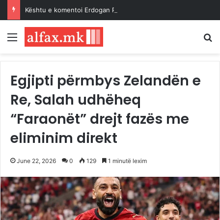
Kështu e komentoi Erdogan Paktin e Mekës…
Menu
K
Egjipti përmbys Zelandën e
Re, Salah udhëheq
“Faraonët” drejt fazës me
eliminim direkt
June 22, 2026
0
129
1 minutë lexim