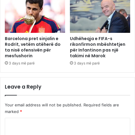
Barcelona pret sinjalin e
Udhëheqja e FIFA-s
Rodrit, vetëm atëherë do
rikonfirmon mbështetjen
ta nisë ofensivën për
për Infantinon pas një
mesfushorin
takimi në Marok
3 days më parë
3 days më parë
Leave a Reply
Your email address will not be published.
Required fields are
marked
*
C
o