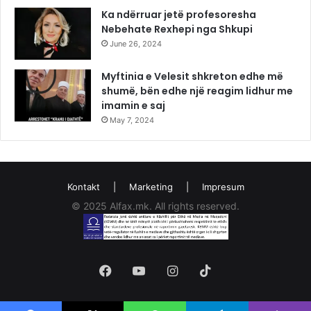
Ka ndërruar jetë profesoresha
Nebehate Rexhepi nga Shkupi
June 26, 2024
Myftinia e Velesit shkreton edhe më
shumë, bën edhe një reagim lidhur me
imamin e saj
May 7, 2024
Kontakt
|
Marketing
|
Impresum
© 2025 Alfax.mk. All rights reserved.
Facebook
YouTube
Instagram
TikTok