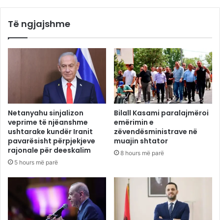
Të ngjajshme
Netanyahu sinjalizon
Bilall Kasami paralajmëroi
veprime të njëanshme
emërimin e
ushtarake kundër Iranit
zëvendësministrave në
pavarësisht përpjekjeve
muajin shtator
rajonale për deeskalim
8 hours më parë
5 hours më parë