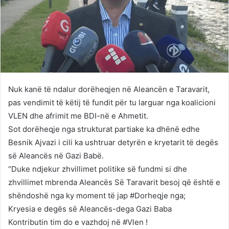
Nuk kanë të ndalur dorëheqjen në Aleancën e Taravarit,
pas vendimit të këtij të fundit për tu larguar nga koalicioni
VLEN dhe afrimit me BDI-në e Ahmetit.
Sot dorëheqje nga strukturat partiake ka dhënë edhe
Besnik Ajvazi i cili ka ushtruar detyrën e kryetarit të degës
së Aleancës në Gazi Babë.
“Duke ndjekur zhvillimet politike së fundmi si dhe
zhvillimet mbrenda Aleancës Së Taravarit besoj që është e
shëndoshë nga ky moment të jap #Dorheqje nga;
Kryesia e degës së Aleancës-dega Gazi Baba
Kontributin tim do e vazhdoj në #Vlen !