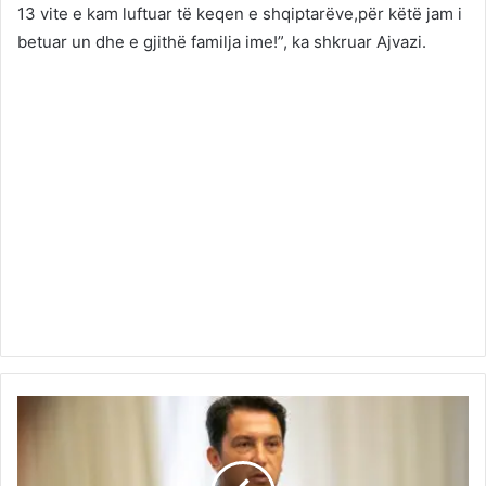
13 vite e kam luftuar të keqen e shqiptarëve,për këtë jam i
betuar un dhe e gjithë familja ime!”, ka shkruar Ajvazi.