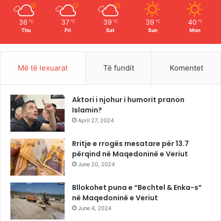
m
36
37
39
39
40
℃
℃
℃
℃
℃
Thu
Fri
Sat
Sun
Mon
Më të lexuarat
Të fundit
Komentet
Aktori i njohur i humorit pranon
Islamin?
April 27, 2024
Rritje e rrogës mesatare për 13.7
përqind në Maqedoninë e Veriut
June 20, 2024
Bllokohet puna e “Bechtel & Enka-s”
në Maqedoninë e Veriut
June 4, 2024