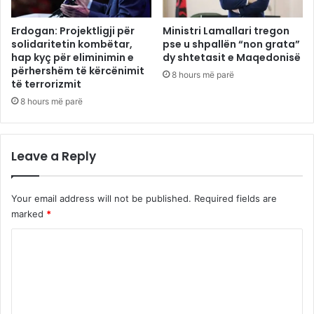
Erdogan: Projektligji për
Ministri Lamallari tregon
solidaritetin kombëtar,
pse u shpallën “non grata”
hap kyç për eliminimin e
dy shtetasit e Maqedonisë
përhershëm të kërcënimit
8 hours më parë
të terrorizmit
8 hours më parë
Leave a Reply
Your email address will not be published.
Required fields are
marked
*
C
o
m
m