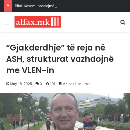
Bilall Kasami paralajmëroi emërimin e zëvendësministrave në muajin shtator
Menu
K
“Gjakderdhje” të reja në
ASH, strukturat vazhdojnë
me VLEN-in
May 18, 2025
0
191
Më pakë se 1 min