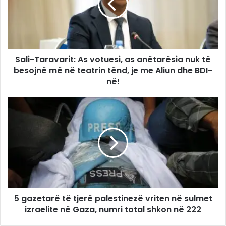
Sali-Taravarit: As votuesi, as anëtarësia nuk të
besojnë më në teatrin tënd, je me Aliun dhe BDI-
në!
5 gazetarë të tjerë palestinezë vriten në sulmet
izraelite në Gaza, numri total shkon në 222