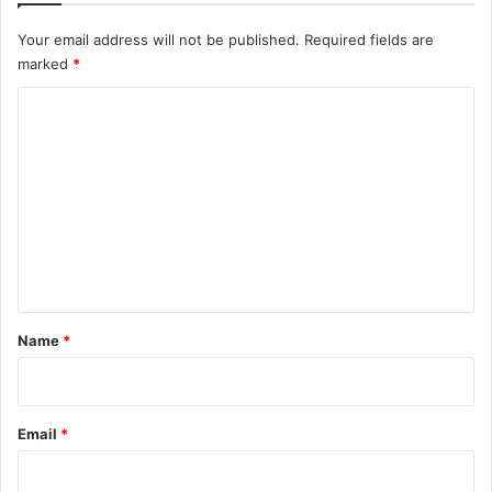
Your email address will not be published.
Required fields are
marked
*
C
o
m
m
e
n
t
*
Name
*
Email
*