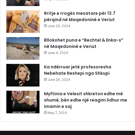
Rritje e rrogës mesatare për 13.7
përqind në Maqedoninë e Veriut
June 20, 2024
Bllokohet puna e “Bechtel & Enka-s”
në Maqedoninë e Veriut
June 4, 2024
Ka ndërruar jetë profesoresha
Nebehate Rexhepi nga Shkupi
June 26, 2024
Myftinia e Velesit shkreton edhe më
shumë, bën edhe një reagim lidhur me
imamin e saj
May 7, 2024