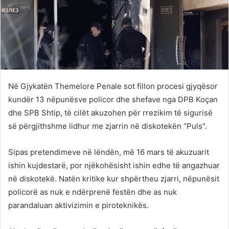
Në Gjykatën Themelore Penale sot fillon procesi gjyqësor
kundër 13 nëpunësve policor dhe shefave nga DPB Koçan
dhe SPB Shtip, të cilët akuzohen për rrezikim të sigurisë
së përgjithshme lidhur me zjarrin në diskotekën “Puls”.
Sipas pretendimeve në lëndën, më 16 mars të akuzuarit
ishin kujdestarë, por njëkohësisht ishin edhe të angazhuar
në diskotekë. Natën kritike kur shpërtheu zjarri, nëpunësit
policorë as nuk e ndërprenë festën dhe as nuk
parandaluan aktivizimin e piroteknikës.