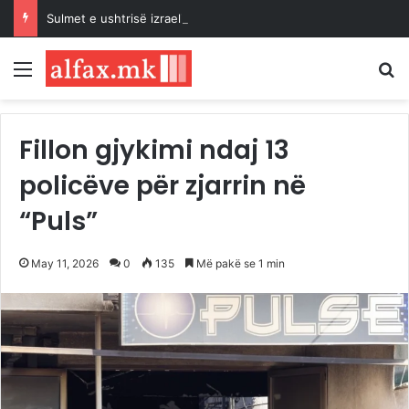
Sulmet e ushtrisë izraelite dhe pushtuesve synojnë 5 komunitete palestineze në Bregun Perëndimor të pushtuar
Menu
K
Fillon gjykimi ndaj 13
policëve për zjarrin në
“Puls”
May 11, 2026
0
135
Më pakë se 1 min