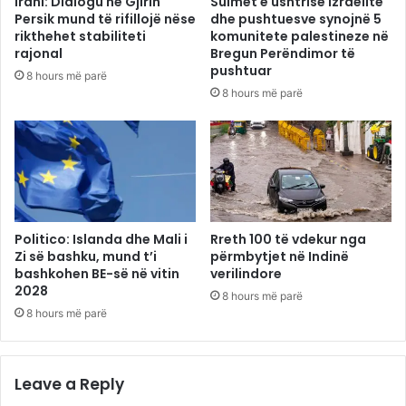
Irani: Dialogu në Gjirin
Sulmet e ushtrisë izraelite
Persik mund të rifillojë nëse
dhe pushtuesve synojnë 5
rikthehet stabiliteti
komunitete palestineze në
rajonal
Bregun Perëndimor të
pushtuar
8 hours më parë
8 hours më parë
Politico: Islanda dhe Mali i
Rreth 100 të vdekur nga
Zi së bashku, mund t’i
përmbytjet në Indinë
bashkohen BE-së në vitin
verilindore
2028
8 hours më parë
8 hours më parë
Leave a Reply