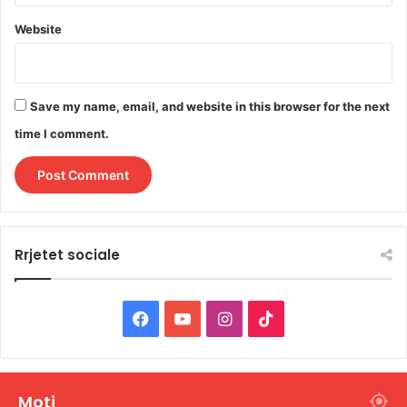
Website
Save my name, email, and website in this browser for the next
time I comment.
Rrjetet sociale
F
Y
I
T
a
o
n
i
c
u
s
k
Moti