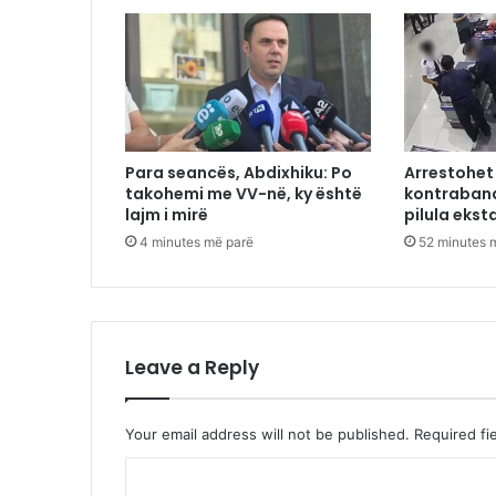
Para seancës, Abdixhiku: Po
Arrestohet 
takohemi me VV-në, ky është
kontraband
lajm i mirë
pilula ekst
4 minutes më parë
52 minutes 
Leave a Reply
Your email address will not be published.
Required fi
C