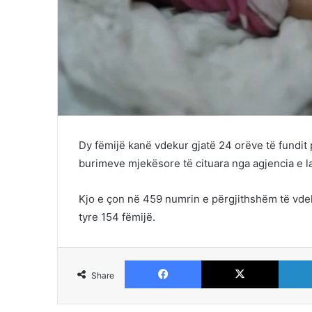
Dy fëmijë kanë vdekur gjatë 24 orëve të fundit
burimeve mjekësore të cituara nga agjencia e 
Kjo e çon në 459 numrin e përgjithshëm të vdek
tyre 154 fëmijë.
Facebook
X
Share