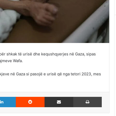
 për shkak të urisë dhe kequshqyerjes në Gaza, sipas
lajmeve Wafa.
jeve në Gaza si pasojë e urisë që nga tetori 2023, mes
LinkedIn
Reddit
Share via Email
Print