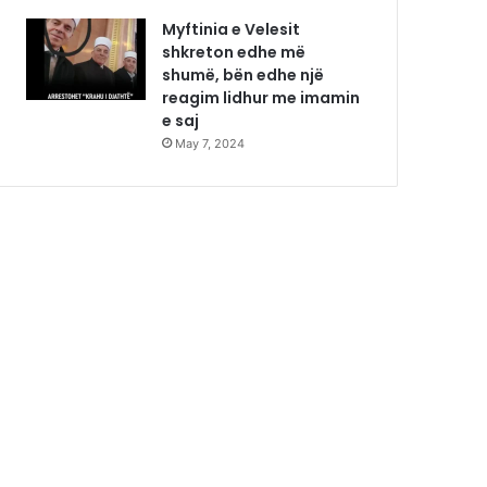
Myftinia e Velesit
shkreton edhe më
shumë, bën edhe një
reagim lidhur me imamin
e saj
May 7, 2024