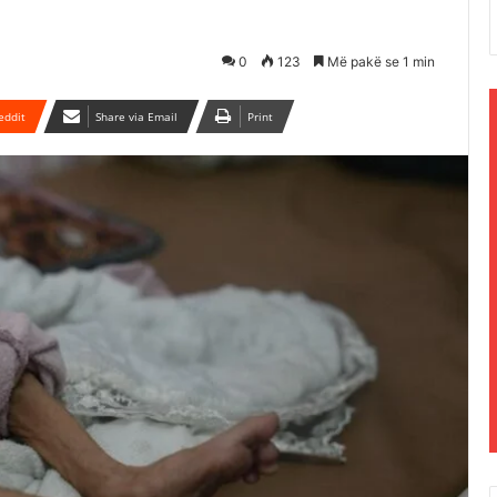
0
123
Më pakë se 1 min
eddit
Share via Email
Print