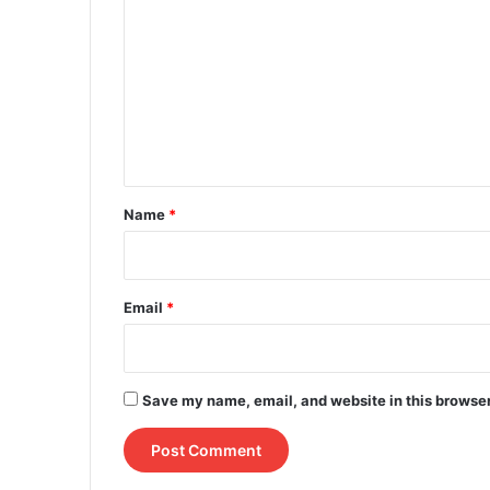
o
m
m
e
n
t
*
Name
*
Email
*
Save my name, email, and website in this browser