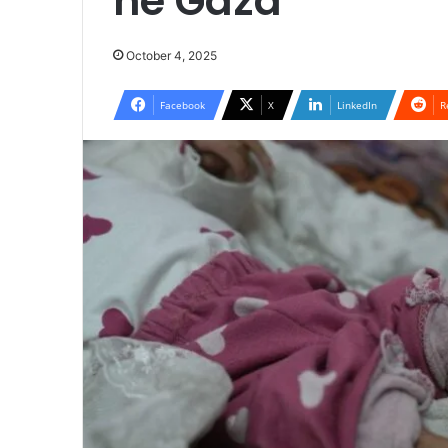
në Gaza
October 4, 2025
Facebook
X
LinkedIn
R