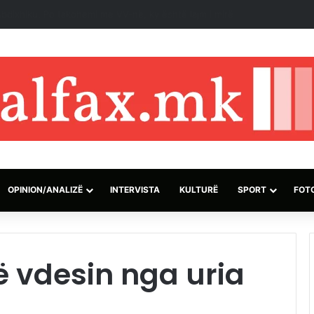
ti, dyshohet se kontrabandoi mbi 70 mijë pilula ekstazi në Indonezi
OPINION/ANALIZË
INTERVISTA
KULTURË
SPORT
FOT
rë vdesin nga uria