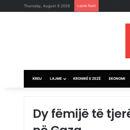
Thursday, August 6 2026
Lajme flash
Arrestohet pilo
KREU
LAJME
KRONIKË E ZEZË
EKONOMI
Dy fëmijë të tje