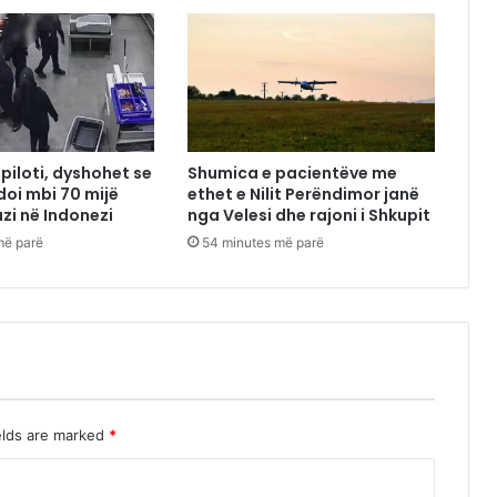
piloti, dyshohet se
Shumica e pacientëve me
oi mbi 70 mijë
ethet e Nilit Perëndimor janë
azi në Indonezi
nga Velesi dhe rajoni i Shkupit
më parë
54 minutes më parë
elds are marked
*