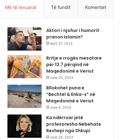
Më të lexuarat
Të fundit
Komentet
Aktori i njohur i humorit
pranon Islamin?
April 27, 2024
Rritje e rrogës mesatare
për 13.7 përqind në
Maqedoninë e Veriut
June 20, 2024
Bllokohet puna e
“Bechtel & Enka-s” në
Maqedoninë e Veriut
June 4, 2024
Ka ndërruar jetë
profesoresha Nebehate
Rexhepi nga Shkupi
June 26, 2024