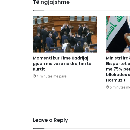
Të ngjajshme
Momenti kur Time Kadrijaj
Ministri ira
gjuan me vezë në drejtim të
Eksportet 
Kurtit
me 75% për
bllokadës 
4 minutes më parë
Hormuzit
5 minutes m
Leave a Reply