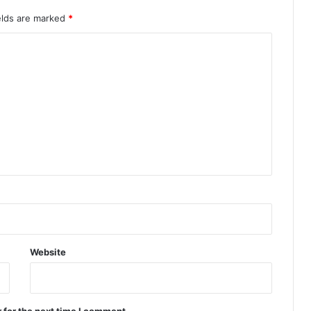
elds are marked
*
Website