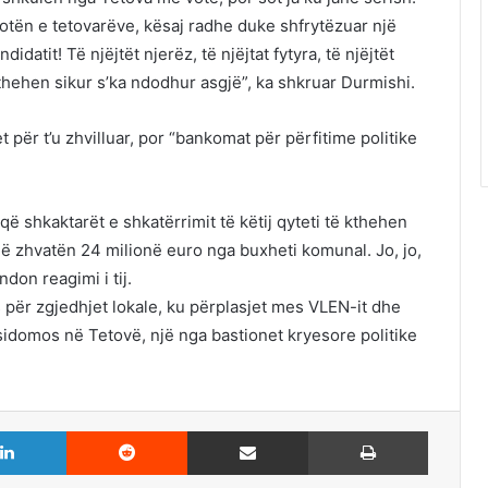
votën e tetovarëve, kësaj radhe duke shfrytëzuar një
datit! Të njëjtët njerëz, të njëjtat fytyra, të njëjtët
thehen sikur s’ka ndodhur asgjë”, ka shkruar Durmishi.
 për t’u zhvilluar, por “bankomat për përfitime politike
ë shkaktarët e shkatërrimit të këtij qyteti të kthehen
që zhvatën 24 milionë euro nga buxheti komunal. Jo, jo,
don reagimi i tij.
 për zgjedhjet lokale, ku përplasjet mes VLEN-it dhe
sidomos në Tetovë, një nga bastionet kryesore politike
LinkedIn
Reddit
Share via Email
Print