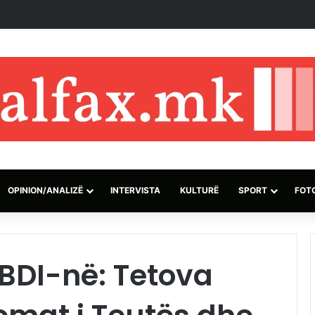
n i Naftës: Eksportet e naftës kanë rënë me 75% për shkak të bllokadës 
OPINION/ANALIZË
INTERVISTA
KULTURË
SPORT
FOT
BDI-në: Tetova