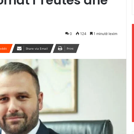
omat i Teutës dhe
0
124
1 minutë lexim
eddit
Share via Email
Print