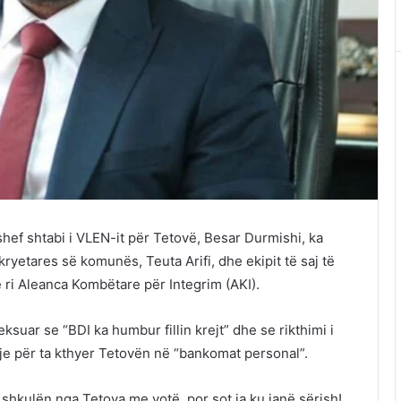
hef shtabi i VLEN-it për Tetovë, Besar Durmishi, ka
kryetares së komunës, Teuta Arifi, dhe ekipit të saj të
e ri Aleanca Kombëtare për Integrim (AKI).
ksuar se “BDI ka humbur fillin krejt” dhe se rikthimi i
kje për ta kthyer Tetovën në “bankomat personal”.
i shkulën nga Tetova me votë, por sot ja ku janë sërish!