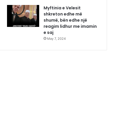
Myftinia e Velesit
shkreton edhe më
shumë, bën edhe një
reagim lidhur me imamin
e saj
May 7, 2024