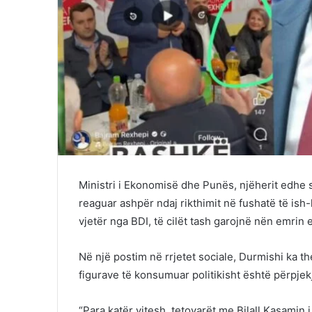
Ministri i Ekonomisë dhe Punës, njëherit edhe s
reaguar ashpër ndaj rikthimit në fushatë të ish-
vjetër nga BDI, të cilët tash garojnë nën emrin 
Në një postim në rrjetet sociale, Durmishi ka the
figurave të konsumuar politikisht është përpje
“Para katër vitesh, tetovarët me Bilall Kasamin 