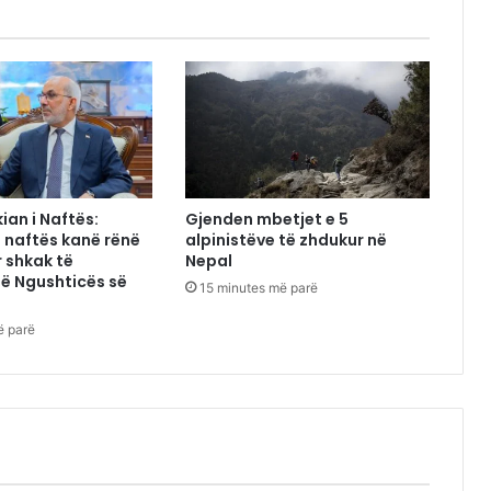
kian i Naftës:
Gjenden mbetjet e 5
e naftës kanë rënë
alpinistëve të zhdukur në
 shkak të
Nepal
së Ngushticës së
15 minutes më parë
ë parë