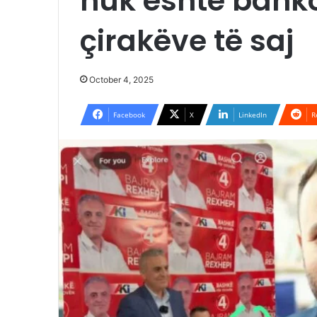
nuk është bank
çirakëve të saj
October 4, 2025
Facebook
X
LinkedIn
R