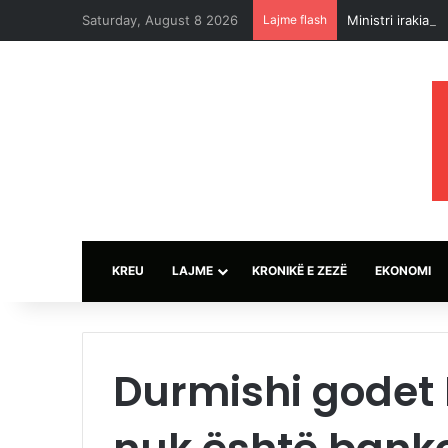
Saturday, August 8 2026
Lajme flash
Ministri irakia
KREU
LAJME
KRONIKË E ZEZË
EKONOMI
Durmishi godet 