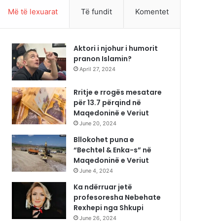
Më të lexuarat
Të fundit
Komentet
Aktori i njohur i humorit
pranon Islamin?
April 27, 2024
Rritje e rrogës mesatare
për 13.7 përqind në
Maqedoninë e Veriut
June 20, 2024
Bllokohet puna e
“Bechtel & Enka-s” në
Maqedoninë e Veriut
June 4, 2024
Ka ndërruar jetë
profesoresha Nebehate
Rexhepi nga Shkupi
June 26, 2024