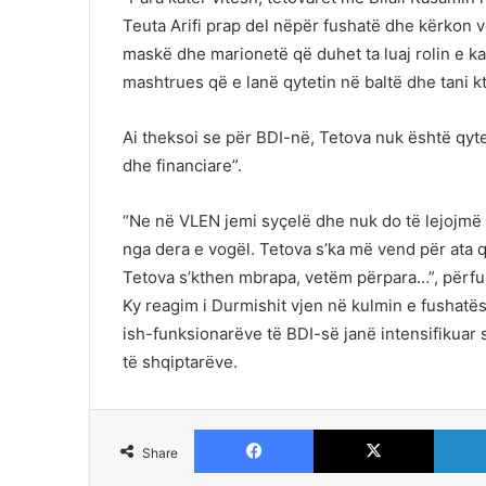
Teuta Arifi prap del nëpër fushatë dhe kërkon 
maskë dhe marionetë që duhet ta luaj rolin e kandi
mashtrues që e lanë qytetin në baltë dhe tani k
Ai theksoi se për BDI-në, Tetova nuk është qytet
dhe financiare”.
“Ne në VLEN jemi syçelë dhe nuk do të lejojmë q
nga dera e vogël. Tetova s’ka më vend për ata 
Tetova s’kthen mbrapa, vetëm përpara…”, përfun
Ky reagim i Durmishit vjen në kulmin e fushatës
ish-funksionarëve të BDI-së janë intensifikuar 
të shqiptarëve.
Facebook
X
Share