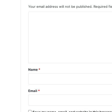
Your email address will not be published.
Required fi
C
o
m
m
e
n
t
*
Name
*
Email
*