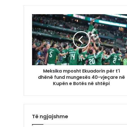
Meksika mposht Ekuadorin për t'i
dhënë fund mungesës 40-vjeçare në
Kupën e Botës në shtëpi
Të ngjajshme