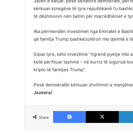
Javën e kaluar, pesë senatorë demokratë, përf
kërkuan kolegëve të tyre republikanë t’u bashk
të dëshmonin nën betim për marrëdhëniet e tyr
Ata përmendën investimet nga Emiratet e Bashk
që familja Trump bashkëzotëron me djemtë e të 
Sipas tyre, këto investime “ngrenë pyetje mbi
ketë përfituar tashmë – në kurriz të sigurisë 
kripto të familjes Trump”.
Pesë demokratët kërkuan zhvillimin e menjëhe
Jazeera/
Facebook
X
Share