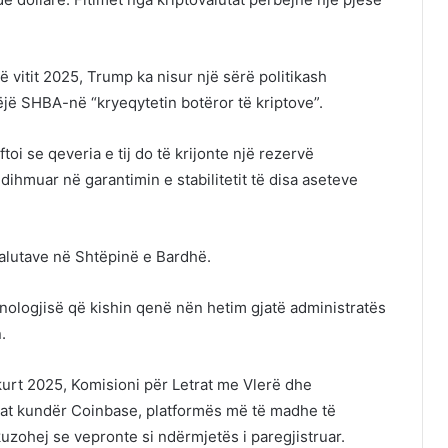
 vitit 2025, Trump ka nisur një sërë politikash
ëjë SHBA-në “kryeqytetin botëror të kriptove”.
oftoi se qeveria e tij do të krijonte një rezervë
dihmuar në garantimin e stabilitetit të disa aseteve
ovalutave në Shtëpinë e Bardhë.
nologjisë që kishin qenë nën hetim gjatë administratës
.
kurt 2025, Komisioni për Letrat me Vlerë dhe
zat kundër Coinbase, platformës më të madhe të
uzohej se vepronte si ndërmjetës i paregjistruar.