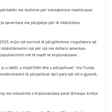
u përballën me dyshime për transaksione mashtruese.
ja qeveritare me përpjekje për të mbështetur
t 2025, krijoi një kornizë të përgjithshme rregullatore që
të mbështeteshin një për një me dollarin amerikan.
popullarizimin më të madh të kriptovalutave.
 ju u tallët, u shpërfillët dhe u përjashtuat,” tha Trump
onsideroheshit të përjashtuar deri para një viti e gjysmë,
rump me industrinë e kriptovalutave kanë tërhequr kritika