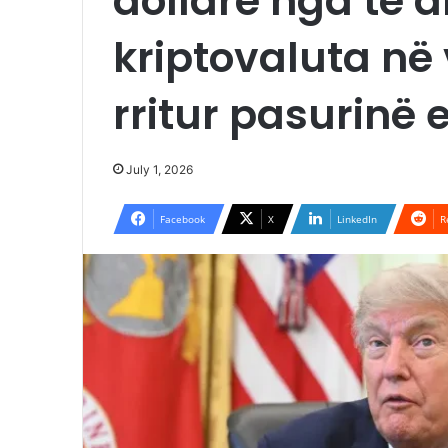
dollarë nga të 
kriptovaluta në 
rritur pasurinë e
July 1, 2026
Facebook
X
LinkedIn
R