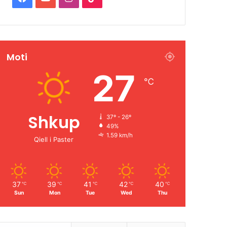
a
o
n
i
c
u
s
k
Moti
e
T
t
T
27
b
u
a
o
℃
o
b
g
k
Shkup
37º - 26º
o
e
r
49%
1.59 km/h
k
a
Qiell i Paster
m
37
39
41
42
40
℃
℃
℃
℃
℃
Sun
Mon
Tue
Wed
Thu