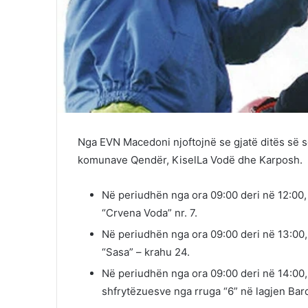
Nga
EVN Macedoni
njoftojnë se gjatë ditës së 
komunave
Qendër
,
KiselLa Vodë
dhe
Karposh
.
Në periudhën nga ora 09:00 deri në 12:00, 
“Crvena Voda” nr. 7.
Në periudhën nga ora 09:00 deri në 13:00, 
“Sasa” – krahu 24.
Në periudhën nga ora 09:00 deri në 14:00, 
shfrytëzuesve nga rruga “6” në lagjen Bar