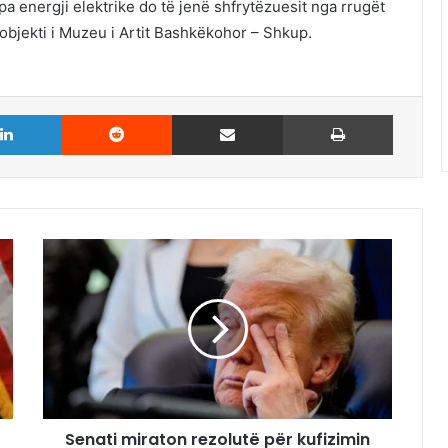
pa energji elektrike do të jenë shfrytëzuesit nga rrugët
objekti i
Muzeu i Artit Bashkëkohor – Shkup
.
LinkedIn
Reddit
Share via Email
Print
Senati miraton rezolutë për kufizimin