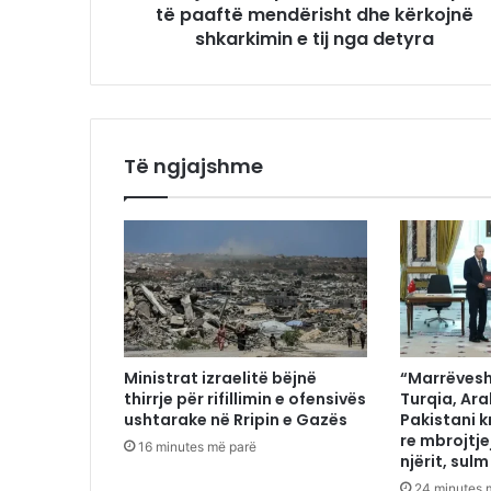
të paaftë mendërisht dhe kërkojnë
shkarkimin e tij nga detyra
Të ngjajshme
Ministrat izraelitë bëjnë
“Marrëvesh
thirrje për rifillimin e ofensivës
Turqia, Ar
ushtarake në Rripin e Gazës
Pakistani k
re mbrojtje
16 minutes më parë
njërit, sulm
24 minutes 