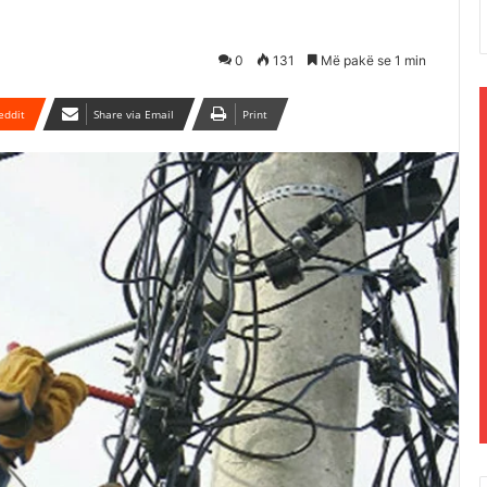
0
131
Më pakë se 1 min
eddit
Share via Email
Print