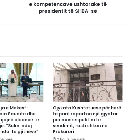
e kompetencave ushtarake të
presidentit të SHBA-së
ja e Mekës”:
Gjykata Kushtetuese për herë
abia Saudite dhe
të parë raporton një gjyqtar
rijojnë aleancë të
për mosrespektim të
je: “Sulmi ndaj
vendimit, rasti shkon në
 ndaj të gjithëve”
Prokurori
më parë
2 hours më parë