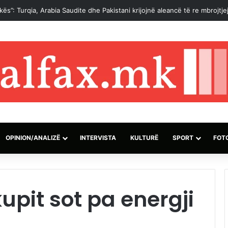
OPINION/ANALIZË
INTERVISTA
KULTURË
SPORT
FOT
upit sot pa energji