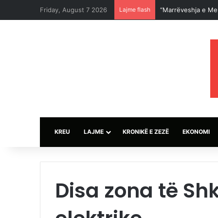
Friday, August 7 2026
Lajme flash
KREU
LAJME
KRONIKË E ZEZË
EKONOMI
Disa zona të Shk