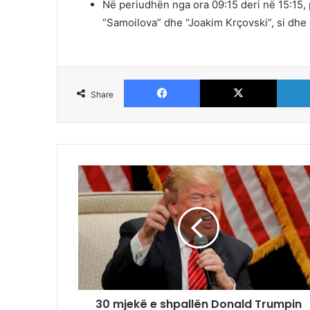
Në periudhën nga ora 09:15 deri në 15:15, 
“Samoilova” dhe “Joakim Krçovski”, si dhe 
Facebook
X
Share
30 mjekë e shpallën Donald Trumpin