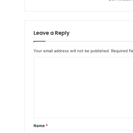
Leave a Reply
Your email address will not be published.
Required fi
C
o
m
m
e
n
t
*
Name
*