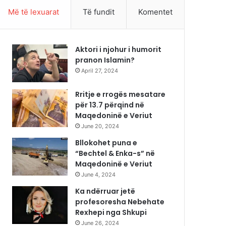
Më të lexuarat
Të fundit
Komentet
Aktori i njohur i humorit
pranon Islamin?
April 27, 2024
Rritje e rrogës mesatare
për 13.7 përqind në
Maqedoninë e Veriut
June 20, 2024
Bllokohet puna e
“Bechtel & Enka-s” në
Maqedoninë e Veriut
June 4, 2024
Ka ndërruar jetë
profesoresha Nebehate
Rexhepi nga Shkupi
June 26, 2024