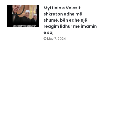
Myftinia e Velesit
shkreton edhe më
shumë, bën edhe një
reagim lidhur me imamin
e saj
May 7, 2024