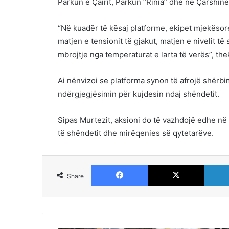
Parkun e Çairit, Parkun “Rinia” dhe në Çarshinë
“Në kuadër të kësaj platforme, ekipet mjekëso
matjen e tensionit të gjakut, matjen e nivelit të
mbrojtje nga temperaturat e larta të verës”, the
Ai nënvizoi se platforma synon të afrojë shërb
ndërgjegjësimin për kujdesin ndaj shëndetit.
Sipas Murtezit, aksioni do të vazhdojë edhe në d
të shëndetit dhe mirëqenies së qytetarëve.
Facebook
X
Share