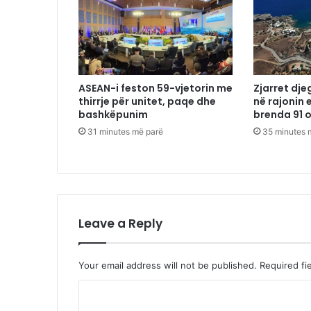
ASEAN-i feston 59-vjetorin me
Zjarret dje
thirrje për unitet, paqe dhe
në rajonin 
bashkëpunim
brenda 91 
31 minutes më parë
35 minutes 
Leave a Reply
Your email address will not be published.
Required fi
C