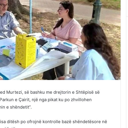
amed Murtezi, së bashku me drejtorin e Shtëpisë së
Parkun e Çairit, një nga pikat ku po zhvillohen
min e shëndetit”.
disa ditësh po ofrojnë kontrolle bazë shëndetësore në