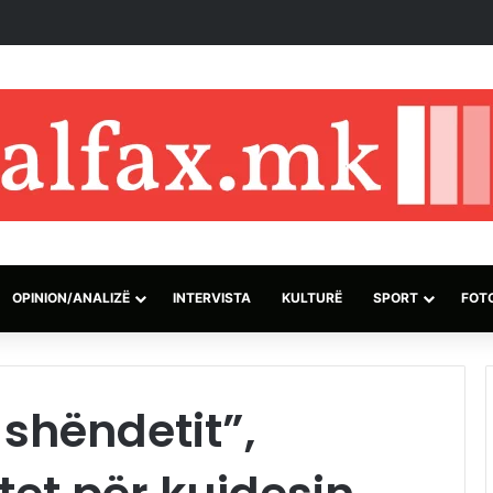
45,000 hektarë në rajonin e Atikës në Greqi brenda 91 orëve
OPINION/ANALIZË
INTERVISTA
KULTURË
SPORT
FOT
 shëndetit”,