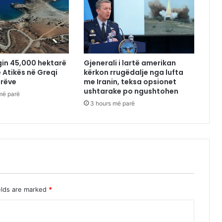
gin 45,000 hektarë
Gjenerali i lartë amerikan
e Atikës në Greqi
kërkon rrugëdalje nga lufta
orëve
me Iranin, teksa opsionet
ushtarake po ngushtohen
më parë
3 hours më parë
elds are marked
*