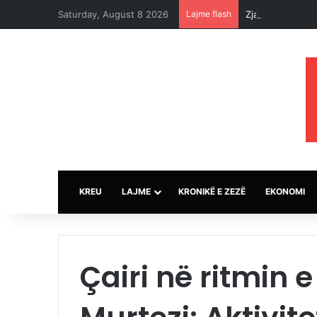
Saturday, August 8 2026
Lajme flash
Zjarret djegin 
KREU
LAJME
KRONIKË E ZEZË
EKONOMI
Çairi në ritmin e