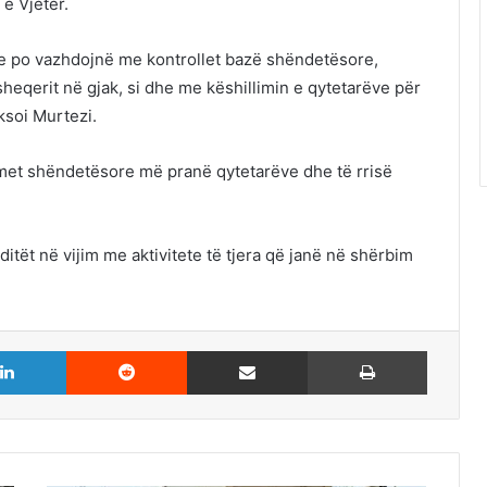
 e Vjetër.
re po vazhdojnë me kontrollet bazë shëndetësore,
 sheqerit në gjak, si dhe me këshillimin e qytetarëve për
ksoi Murtezi.
imet shëndetësore më pranë qytetarëve dhe të rrisë
itët në vijim me aktivitete të tjera që janë në shërbim
LinkedIn
Reddit
Share via Email
Print