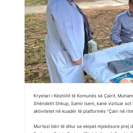
Kryetari i Këshillit të Komunës së Çairit, Muh
Shëndetit Shkup, Samir Iseni, kanë vizituar sot 
aktivitetet në kuadër të platformës “Çairi në rit
Murtezi bëri të ditur se ekipet mjekësore prej 