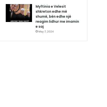
Myftinia e Velesit
shkreton edhe më
shumë, bën edhe një
reagim lidhur me imamin
e saj
May 7, 2024