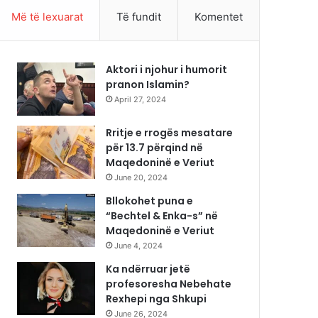
Më të lexuarat
Të fundit
Komentet
Aktori i njohur i humorit
pranon Islamin?
April 27, 2024
Rritje e rrogës mesatare
për 13.7 përqind në
Maqedoninë e Veriut
June 20, 2024
Bllokohet puna e
“Bechtel & Enka-s” në
Maqedoninë e Veriut
June 4, 2024
Ka ndërruar jetë
profesoresha Nebehate
Rexhepi nga Shkupi
June 26, 2024