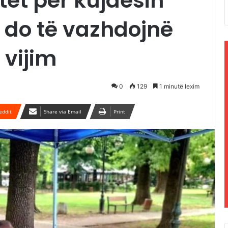
etet për kujdesin
 do të vazhdojnë
 vijim
0
129
1 minutë lexim
eddit
Share via Email
Print