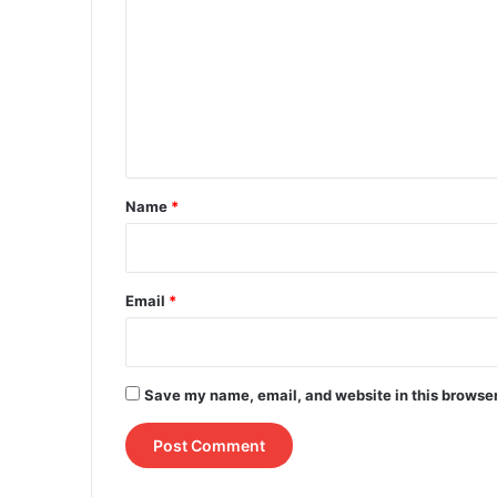
o
m
m
e
n
t
*
Name
*
Email
*
Save my name, email, and website in this browser