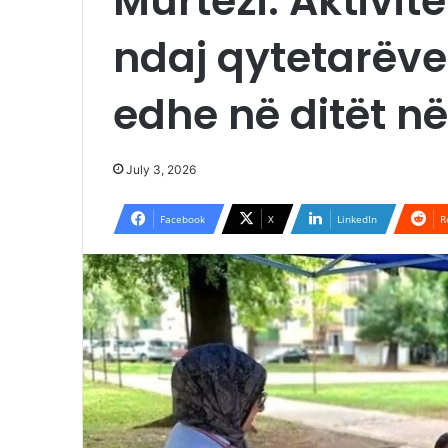
Murtezi: Aktivit
ndaj qytetarëve
edhe në ditët në
July 3, 2026
Facebook
X
LinkedIn
R