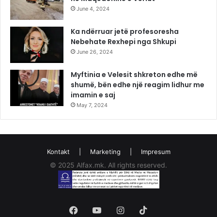
June 4, 2024
Ka ndërruar jetë profesoresha
Nebehate Rexhepi nga Shkupi
June 26, 2024
Myftinia e Velesit shkreton edhe më
shumë, bën edhe një reagim lidhur me
imamin e saj
May 7, 2024
Kontakt
|
Marketing
|
Impresum
© 2025 Alfax.mk. All rights reserved.
Facebook
YouTube
Instagram
TikTok