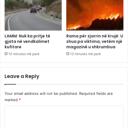
LAMM: Nuk ka pritje të
Rama për zjarrin në Krujë: U
gjata në vendkalimet
shua pa viktima, vetëm një
kufitare
magazinë u shkrumbua
10 minutes më parë
12 minutes më parë
Leave a Reply
Your email address will not be published.
Required fields are
marked
*
C
o
m