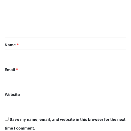
m
e
n
t
*
Name
*
Email
*
Website
Save my name, email, and website in this browser for the next
time I comment.