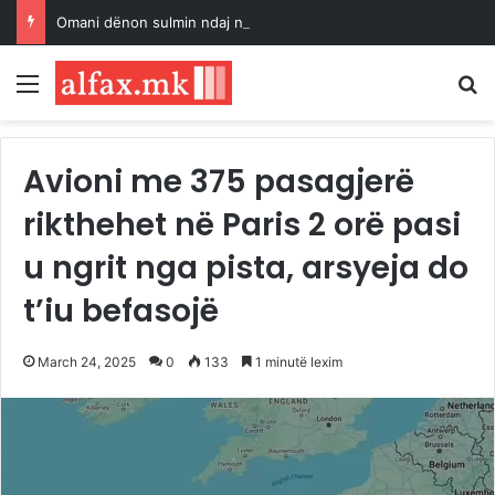
Omani dënon sulmin ndaj një cisterne në Ngushticën e Hormuzit
Menu
K
Avioni me 375 pasagjerë
rikthehet në Paris 2 orë pasi
u ngrit nga pista, arsyeja do
t’iu befasojë
March 24, 2025
0
133
1 minutë lexim