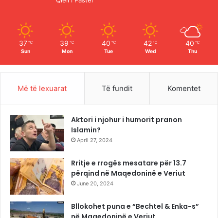
Qiell i Paster
k
a
m
37
39
40
42
40
℃
℃
℃
℃
℃
Sun
Mon
Tue
Wed
Thu
Më të lexuarat
Të fundit
Komentet
Aktori i njohur i humorit pranon
Islamin?
April 27, 2024
Rritje e rrogës mesatare për 13.7
përqind në Maqedoninë e Veriut
June 20, 2024
Bllokohet puna e “Bechtel & Enka-s”
në Maqedoninë e Veriut