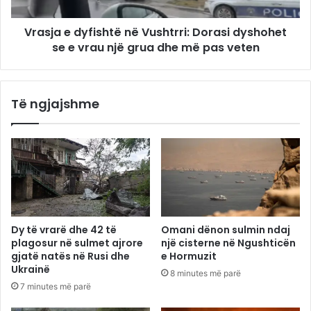
Vrasja e dyfishtë në Vushtrri: Dorasi dyshohet
se e vrau një grua dhe më pas veten
Të ngjajshme
Dy të vrarë dhe 42 të
Omani dënon sulmin ndaj
plagosur në sulmet ajrore
një cisterne në Ngushticën
gjatë natës në Rusi dhe
e Hormuzit
Ukrainë
8 minutes më parë
7 minutes më parë