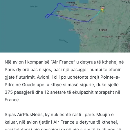
Një avion i kompanisë “Air France” u detyrua të kthehej në
Paris dy orë pas nisjes, pasi një pasagjer humbi telefonin
gjatë fluturimit. Avioni, i cili po udhëtonte drejt Pointe-a-
Pitre në Guadelupe, u kthye si masë sigurie, duke sjellë
375 pasagjerë dhe 12 anëtarë të ekuipazhit mbrapsht në
Francë.
Sipas AirPlusNeës, ky nuk është rasti i parë. Muajin e
kaluar, një avion tjetër i Air France u detyrua të kthehej,
pasi telefoni i një pasagjeri ra në një ajrim të kuzhinës së