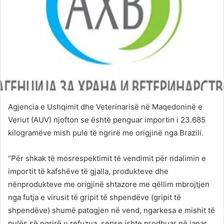
Agjencia e Ushqimit dhe Veterinarisë në Maqedoninë e
Veriut (AUV) njofton se është penguar importin i 23.685
kilogramëve mish pule të ngrirë me origjinë nga Brazili.
“Për shkak të mosrespektimit të vendimit për ndalimin e
importit të kafshëve të gjalla, produkteve dhe
nënprodukteve me origjinë shtazore me qëllim mbrojtjen
nga futja e virusit të gripit të shpendëve (gripit të
shpendëve) shumë patogjen në vend, ngarkesa e mishit të
pulës së ngrirë u refuzua, sepse ishte prodhuar në janar