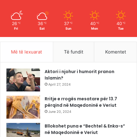
k
a
m
26
36
37
40
40
℃
℃
℃
℃
℃
Fri
Sat
Sun
Mon
Tue
Më të lexuarat
Të fundit
Komentet
Aktori i njohur i humorit pranon
Islamin?
April 27, 2024
Rritje e rrogës mesatare për 13.7
përqind në Maqedoninë e Veriut
June 20, 2024
Bllokohet puna e “Bechtel & Enka-s”
në Maqedoninë e Veriut