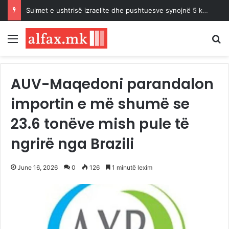
Sulmet e ushtrisë izraelite dhe pushtuesve synojnë 5 komunitete palestineze në Bregun Perëndimor të pushtuar
Menu
K
AUV-Maqedoni parandalon
importin e më shumë se
23.6 tonëve mish pule të
ngrirë nga Brazili
June 16, 2026
0
126
1 minutë lexim