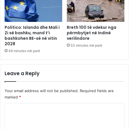
Politico: Islanda dhe Mali i
Rreth 100 të vdekur nga
Zi së bashku, mund t’i
përmbytjet në Indinë
bashkohen BE-së në vitin
verilindore
2028
53 minutes më parë
49 minutes më parë
Leave a Reply
Your email address will not be published.
Required fields are
marked
*
C
o
m