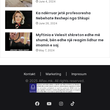
June 4, 2024
Ka ndërruar jetë profesoresha
Nebehate Rexhepi nga Shkupi
June 26, 2024
Myftinia e Velesit shkreton edhe më
shumë, bën edhe një reagim lidhur me
imamin e saj
May 7, 2024
Kontakt
|
Marketing
|
Impresum
© 2025 Alfax.mk. All rights reserved.
Facebook
YouTube
Instagram
TikTok