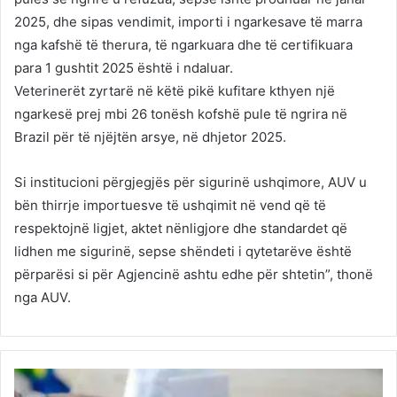
2025, dhe sipas vendimit, importi i ngarkesave të marra
nga kafshë të therura, të ngarkuara dhe të certifikuara
para 1 gushtit 2025 është i ndaluar.
Veterinerët zyrtarë në këtë pikë kufitare kthyen një
ngarkesë prej mbi 26 tonësh kofshë pule të ngrira në
Brazil për të njëjtën arsye, në dhjetor 2025.
Si institucioni përgjegjës për sigurinë ushqimore, AUV u
bën thirrje importuesve të ushqimit në vend që të
respektojnë ligjet, aktet nënligjore dhe standardet që
lidhen me sigurinë, sepse shëndeti i qytetarëve është
përparësi si për Agjencinë ashtu edhe për shtetin”, thonë
nga AUV.