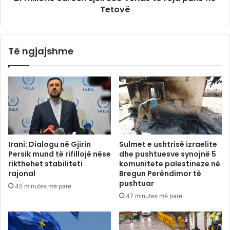
Tetovë
Të ngjajshme
Irani: Dialogu në Gjirin
Sulmet e ushtrisë izraelite
Persik mund të rifillojë nëse
dhe pushtuesve synojnë 5
rikthehet stabiliteti
komunitete palestineze në
rajonal
Bregun Perëndimor të
pushtuar
45 minutes më parë
47 minutes më parë