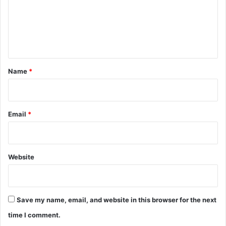
m
e
n
t
*
Name
*
Email
*
Website
Save my name, email, and website in this browser for the next
time I comment.