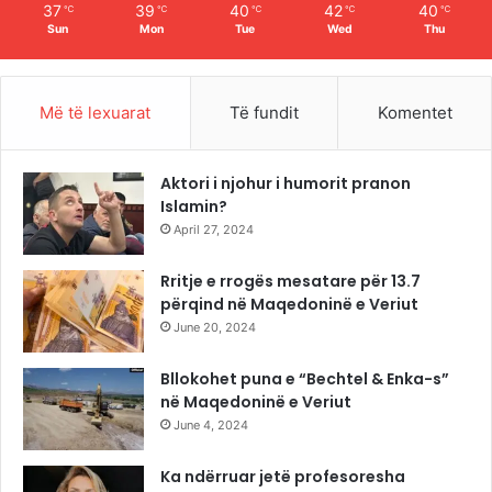
37
39
40
42
40
℃
℃
℃
℃
℃
Sun
Mon
Tue
Wed
Thu
Më të lexuarat
Të fundit
Komentet
Aktori i njohur i humorit pranon
Islamin?
April 27, 2024
Rritje e rrogës mesatare për 13.7
përqind në Maqedoninë e Veriut
June 20, 2024
Bllokohet puna e “Bechtel & Enka-s”
në Maqedoninë e Veriut
June 4, 2024
Ka ndërruar jetë profesoresha