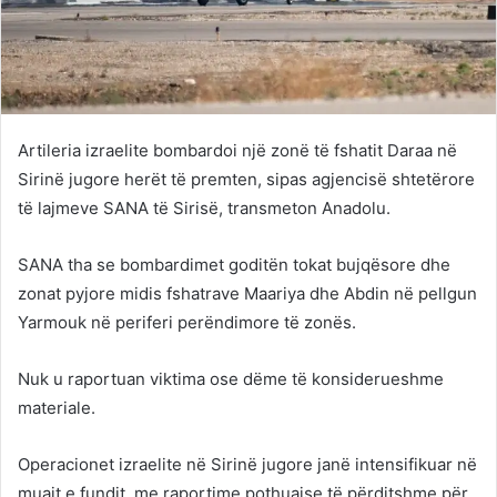
Artileria izraelite bombardoi një zonë të fshatit Daraa në
Sirinë jugore herët të premten, sipas agjencisë shtetërore
të lajmeve SANA të Sirisë, transmeton Anadolu.
SANA tha se bombardimet goditën tokat bujqësore dhe
zonat pyjore midis fshatrave Maariya dhe Abdin në pellgun
Yarmouk në periferi perëndimore të zonës.
Nuk u raportuan viktima ose dëme të konsiderueshme
materiale.
Operacionet izraelite në Sirinë jugore janë intensifikuar në
muajt e fundit, me raportime pothuajse të përditshme për