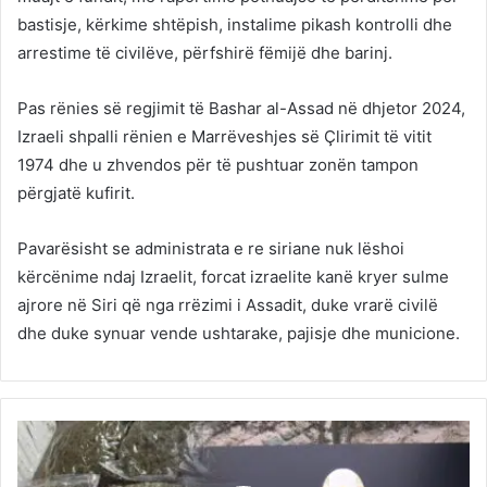
bastisje, kërkime shtëpish, instalime pikash kontrolli dhe
arrestime të civilëve, përfshirë fëmijë dhe barinj.
Pas rënies së regjimit të Bashar al-Assad në dhjetor 2024,
Izraeli shpalli rënien e Marrëveshjes së Çlirimit të vitit
1974 dhe u zhvendos për të pushtuar zonën tampon
përgjatë kufirit.
Pavarësisht se administrata e re siriane nuk lëshoi ​​
kërcënime ndaj Izraelit, forcat izraelite kanë kryer sulme
ajrore në Siri që nga rrëzimi i Assadit, duke vrarë civilë
dhe duke synuar vende ushtarake, pajisje dhe municione.