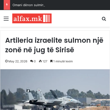
Omani dënon sulmin ndaj një cisterne në Ngushticën e Hormuzit
Menu
K
Artileria izraelite sulmon një
zonë në jug të Sirisë
May 22, 2026
0
127
1 minutë lexim