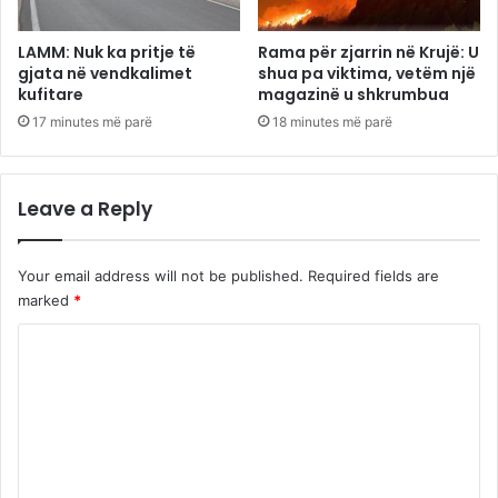
LAMM: Nuk ka pritje të
Rama për zjarrin në Krujë: U
gjata në vendkalimet
shua pa viktima, vetëm një
kufitare
magazinë u shkrumbua
17 minutes më parë
18 minutes më parë
Leave a Reply
Your email address will not be published.
Required fields are
marked
*
C
o
m
m
e