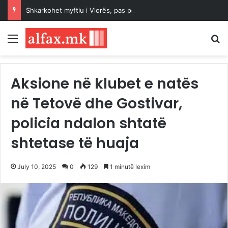
Shkarkohet myftiu i Vlorës, pas përplasjes për historinë e hebrenjve dhe qëndrimeve për Palestinën
Menu
K
Aksione në klubet e natës
në Tetovë dhe Gostivar,
policia ndalon shtatë
shtetase të huaja
July 10, 2025
0
129
1 minutë lexim