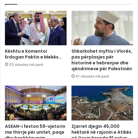
Kështu e komentoi
Shkarkohet myftiu i Vlorës,
Erdogan Paktin e Mekës…
pas përplasjes për
historinë e hebrenjve dhe
33 minutes më parë
qëndrimeve për Palestinën
41 minutes më parë
ASEAN-i feston 59-vjetorin
Zjarret djegin 45,000
me thirrje për unitet, paqe
hektarë në rajonin e Atikës