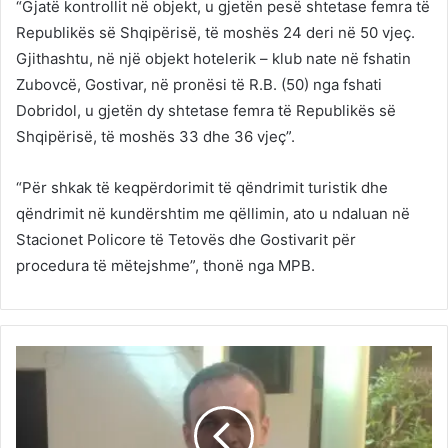
“Gjatë kontrollit në objekt, u gjetën pesë shtetase femra të
Republikës së Shqipërisë, të moshës 24 deri në 50 vjeç.
Gjithashtu, në një objekt hotelerik – klub nate në fshatin
Zubovcë, Gostivar, në pronësi të R.B. (50) nga fshati
Dobridol, u gjetën dy shtetase femra të Republikës së
Shqipërisë, të moshës 33 dhe 36 vjeç”.
“Për shkak të keqpërdorimit të qëndrimit turistik dhe
qëndrimit në kundërshtim me qëllimin, ato u ndaluan në
Stacionet Policore të Tetovës dhe Gostivarit për
procedura të mëtejshme”, thonë nga MPB.