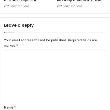
dhe bashkëpunim
në Greqi brenda 91 orëve
2 hours më parë
2 hours më parë
Leave a Reply
Your email address will not be published.
Required fields are
marked
*
C
o
m
m
e
n
t
*
Name
*