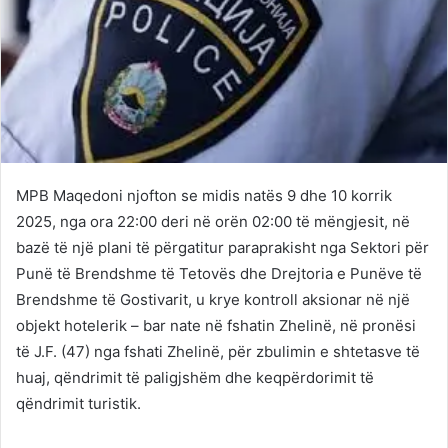
MPB Maqedoni njofton se midis natës 9 dhe 10 korrik
2025, nga ora 22:00 deri në orën 02:00 të mëngjesit, në
bazë të një plani të përgatitur paraprakisht nga Sektori për
Punë të Brendshme të Tetovës dhe Drejtoria e Punëve të
Brendshme të Gostivarit, u krye kontroll aksionar në një
objekt hotelerik – bar nate në fshatin Zhelinë, në pronësi
të J.F. (47) nga fshati Zhelinë, për zbulimin e shtetasve të
huaj, qëndrimit të paligjshëm dhe keqpërdorimit të
qëndrimit turistik.