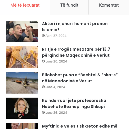
Më të lexuarat
Të fundit
Komentet
Aktori i njohur i humorit pranon
Islamin?
April 27, 2024
Rritje e rrogës mesatare për 13.7
përqind në Maqedoninë e Veriut
June 20, 2024
Bllokohet puna e “Bechtel & Enka-s”
në Maqedoninë e Veriut
June 4, 2024
Ka ndërruar jetë profesoresha
Nebehate Rexhepi nga Shkupi
June 26, 2024
Myftinia e Velesit shkreton edhe më