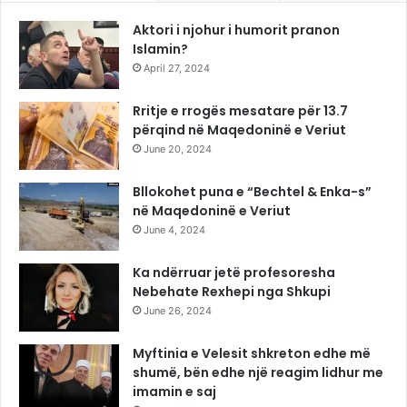
Aktori i njohur i humorit pranon
Islamin?
April 27, 2024
Rritje e rrogës mesatare për 13.7
përqind në Maqedoninë e Veriut
June 20, 2024
Bllokohet puna e “Bechtel & Enka-s”
në Maqedoninë e Veriut
June 4, 2024
Ka ndërruar jetë profesoresha
Nebehate Rexhepi nga Shkupi
June 26, 2024
Myftinia e Velesit shkreton edhe më
shumë, bën edhe një reagim lidhur me
imamin e saj