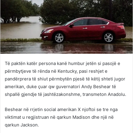
Të paktën katër persona kanë humbur jetën si pasojë e
përmbytjeve të rënda në Kentucky, pasi reshjet e
pandërprera të shiut përmbytën pjesë të këtij shteti jugor
amerikan, duke çuar qw guvernatori Andy Beshear të
shpallë gjendje të jashtëzakonshme, transmeton Anadolu.
Beshear në rrjetin social amerikan X njoftoi se tre nga
viktimat u regjistruan në qarkun Madison dhe një në
qarkun Jackson.