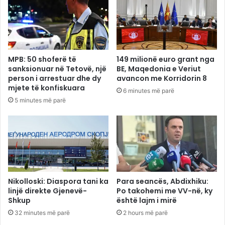
MPB: 50 shoferë të
149 milionë euro grant nga
sanksionuar në Tetovë, një
BE, Maqedonia e Veriut
person i arrestuar dhe dy
avancon me Korridorin 8
mjete të konfiskuara
6 minutes më parë
5 minutes më parë
Nikolloski: Diaspora tani ka
Para seancës, Abdixhiku:
linjë direkte Gjenevë-
Po takohemi me VV-në, ky
Shkup
është lajm i mirë
32 minutes më parë
2 hours më parë