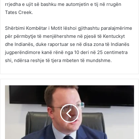
rrjedha e ujit së bashku me automjetin e tij në rrugën
Tates Creek.
Shërbimi Kombëtar i Motit lëshoi gjithashtu paralajmërime
për përmbytje të menjëhershme në pjesë të Kentuckyt
dhe Indianës, duke raportuar se në disa zona të Indianës
jugperëndimore kanë rënë nga 10 deri në 25 centimetra
shi, ndërsa reshje të tjera mbeten të mundshme.