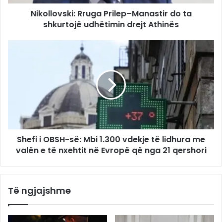
Nikollovski: Rruga Prilep–Manastir do ta
shkurtojë udhëtimin drejt Athinës
Shefi i OBSH-së: Mbi 1.300 vdekje të lidhura me
valën e të nxehtit në Evropë që nga 21 qershori
Të ngjajshme