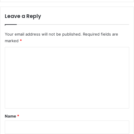
Leave a Reply
Your email address will not be published.
Required fields are
marked
*
C
o
m
m
e
n
t
*
Name
*