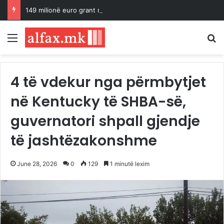
149 milionë euro grant nga BE, Maqedonia e Veriut avancon me Korridorin 8
Menu
K
4 të vdekur nga përmbytjet
në Kentucky të SHBA-së,
guvernatori shpall gjendje
të jashtëzakonshme
June 28, 2026
0
129
1 minutë lexim