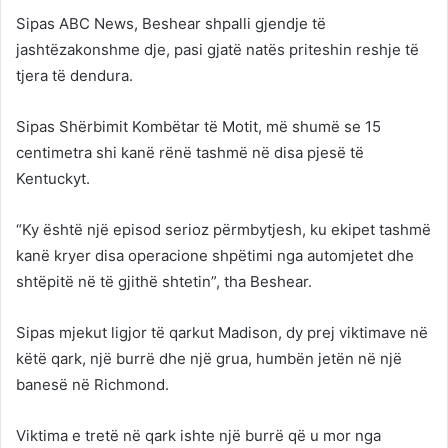
Sipas ABC News, Beshear shpalli gjendje të
jashtëzakonshme dje, pasi gjatë natës priteshin reshje të
tjera të dendura.
Sipas Shërbimit Kombëtar të Motit, më shumë se 15
centimetra shi kanë rënë tashmë në disa pjesë të
Kentuckyt.
“Ky është një episod serioz përmbytjesh, ku ekipet tashmë
kanë kryer disa operacione shpëtimi nga automjetet dhe
shtëpitë në të gjithë shtetin”, tha Beshear.
Sipas mjekut ligjor të qarkut Madison, dy prej viktimave në
këtë qark, një burrë dhe një grua, humbën jetën në një
banesë në Richmond.
Viktima e tretë në qark ishte një burrë që u mor nga