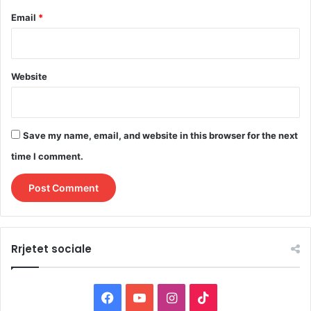
Email
*
Website
Save my name, email, and website in this browser for the next
time I comment.
Rrjetet sociale
F
Y
I
T